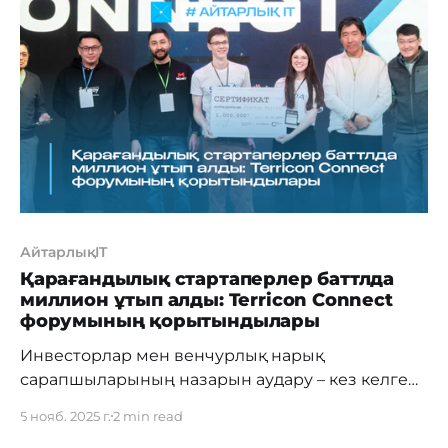
участников оказались вопросы модернизации
и строительства центров обработки данных
(ЦОД), устойчивости и энергоэффективности
ИТ-инфраструктуры, кибербезопасности, а
также внедрения инновационных технологий
АйтарлықIT
Қарағандылық стартаперлер баттлда
миллион ұтып алды: Terricon Connect
форумының қорытындылары
Инвесторлар мен венчурлық нарық
сарапшыларының назарын аудару – кез келген
стартапердің арманы. Жақында бұл арман
5 нояб. 2025 г.
2 min read
көпшілік үшін шындыққа айналды: 31 қазан күні