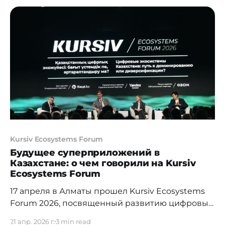
финансовой сферы, платежной
инфраструктуры и развитию финтех-
экосистемы. За прошедшие пять лет Форум
стал признанной международной площадкой,
на которой встречаются представители
банковского сектора, регулирующих органов,
финтех-компаний, ИТ-индустрии, электронной
коммерции,
Kursiv Ecosystems Forum
Будущее суперприложений в
Казахстане: о чем говорили на Kursiv
Ecosystems Forum
17 апреля в Алматы прошел Kursiv Ecosystems
Forum 2026, посвященный развитию цифровых
экосистем. На одной площадке собрались
21 апр. 2026 г.
3 min read