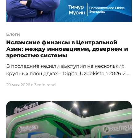
Блоги
Исламские финансы в Центральной
Азии: между инновациями, доверием и
зрелостью системы
В последние недели выступил на нескольких
крупных площадках – Digital Uzbekistan 2026 и
Islamic Finance and Business Forum 2026 — где
29 мая 2026 г.
3 min read
обсуждались вопросы развития исламского
банкинга и финансов, цифровизации и
будущего финансовой инфраструктуры
региона. Что особенно интересно –
практически во всех дискуссиях все чаще
звучит одна и та же мысль: исламские финансы
в