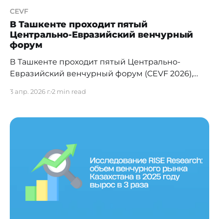
CEVF
В Ташкенте проходит пятый
Центрально-Евразийский венчурный
форум
В Ташкенте проходит пятый Центрально-
Евразийский венчурный форум (CEVF 2026),
собравший порядка 800 участников —
3 апр. 2026 г.
2 min read
инвесторов, предпринимателей,
представителей венчурных фондов и
технологических компаний из Центральной
Азии и других регионов. Форум впервые
проводится в Узбекистане и отражает
стремительный рост технологической
экосистемы страны и усиливающуюся роль
региона на венчурной карте Евразии.
Организаторами форума выступают