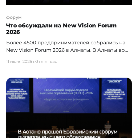
форум
Что обсуждали на New Vision Forum
2026
Более 4500 предпринимателей собрались на
New Vision Forum 2026 в Алматы. В Алматы во
Дворце Республики проходит первый день
11 июня 2026 г.
3 min read
New Vision Forum 2026 — главного бизнес-
события Евразии. Форум объединил более
4500 участников, предпринимателей,
инвесторов, представителей государственных
органов и международных экспертов. За
несколько часов до открытия New Vision Forum
2026 оказался под