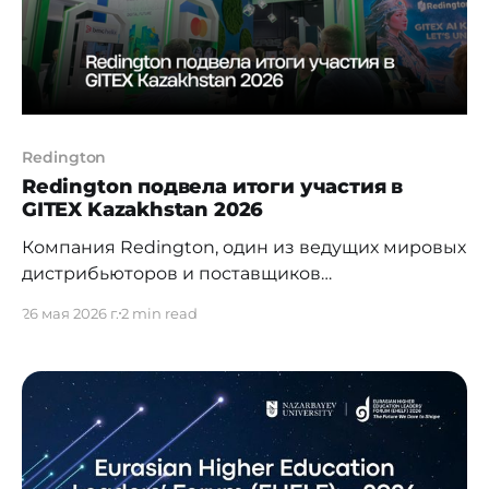
Redington
Redington подвела итоги участия в
GITEX Kazakhstan 2026
Компания Redington, один из ведущих мировых
дистрибьюторов и поставщиков
технологических решений, подвела итоги
26 мая 2026 г.
2 min read
участия в GITEX Kazakhstan 2026, впервые
прошедшей в Алматы 4–5 мая. Мероприятие
объединило быстро развивающуюся
технологическую экосистему Центральной
Азии и Кавказа и стало важной площадкой для
новых партнерств и возможностей роста в
сферах искусственного интеллекта, данных,