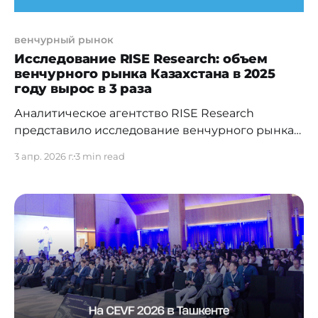
венчурный рынок
Исследование RISE Research: объем
венчурного рынка Казахстана в 2025
году вырос в 3 раза
Аналитическое агентство RISE Research
представило исследование венчурного рынка
Центральной Азии за 2025 год. Масштабный
3 апр. 2026 г.
3 min read
анализ охватывает Казахстан, Узбекистан,
Кыргызстан и Таджикистан. Исследование было
презентовано в Ташкенте на 5-м Центрально-
Евразийском венчурном форуме, который
собрал порядка 800 участников - инвесторов,
предпринимателей, топ-менеджеров и
представителей венчурных фондов из
Центральной Азии и других регионов.