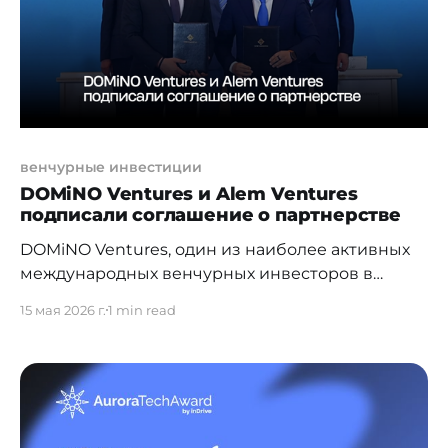
педагогическое учреждение региона,
занимающее 176–200-е место в
венчурные инвестиции
DOMiNO Ventures и Alem Ventures
подписали соглашение о партнерстве
DOMiNO Ventures, один из наиболее активных
международных венчурных инвесторов в
Центральной Азии, на Кавказе и в Турции,
15 мая 2026 г.
1 min read
объявил о подписании стратегического
соглашения о сотрудничестве с Alem Ventures в
рамках Турецко-Казахстанского бизнес-форума,
прошедшего в Астане при участии на уровне
глав государств. Форум объединил
высокопоставленных представителей