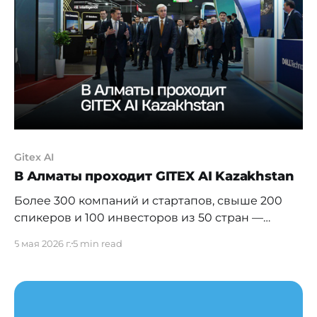
4000 предпринимателей и представителей 200
компаний для поиска решений в сферах
технологий и
Gitex AI
В Алматы проходит GITEX AI Kazakhstan
Более 300 компаний и стартапов, свыше 200
спикеров и 100 инвесторов из 50 стран —
регион истории, масштаба и новых амбиций
5 мая 2026 г.
5 min read
выходит на мировую арену. Казахстан
обозначил кардинальный сдвиг в своём
экономическом курсе: сегодня в Алматы
открылся первый GITEX AI Central Asia &