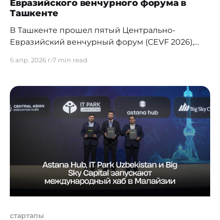
Евразийского венчурного форума в
Ташкенте
В Ташкенте прошел пятый Центрально-
Евразийский венчурный форум (CEVF 2026),
собравший порядка 800 участников —
6 апр. 2026 г.
7 min read
инвесторов, предпринимателей,
представителей венчурных фондов и
технологических компаний из Центральной
Азии, Европы, США, Юго-Восточной Азии и
стран MENA. Форум впервые проводится в
Узбекистане и отражает стремительный рост
технологической экосистемы страны и
усиливающуюся роль региона на венчурной
карте
стартапы