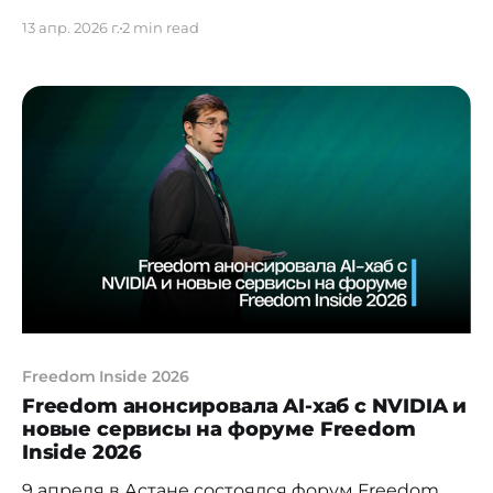
цифровых экосистем, которое состоится 17
13 апр. 2026 г.
2 min read
апреля 2026 года в Алматы. Форум соберет
представителей бизнеса, экспертов и
участников рынка для разговора о
конкуренции, регулировании, искусственном
интеллекте и будущем супераппов в
Казахстане. «Цифровые экосистемы не просто
стали неотъемлемой частью жизни каждого
Freedom Inside 2026
Freedom анонсировала AI-хаб с NVIDIA и
новые сервисы на форуме Freedom
Inside 2026
9 апреля в Астане состоялся форум Freedom