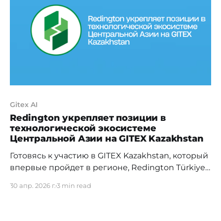
Caucasus Kazakhstan — крупнейшее
технологическое и AI-событие региона,
ставшее переломным
Gitex AI
Redington укрепляет позиции в
технологической экосистеме
Центральной Азии на GITEX Kazakhstan
Готовясь к участию в GITEX Kazakhstan, который
впервые пройдет в регионе, Redington Türkiye
& CAC выделяется как ведущий поставщик
30 апр. 2026 г.
3 min read
технологических решений, опирающийся на
глобальную мощь Redington Group, основанной
в 1993 году. Сегодня компания работает более