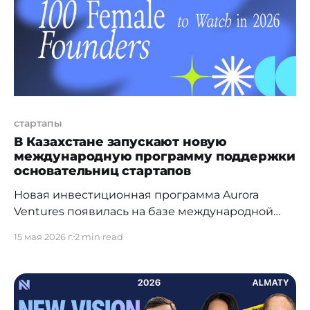
государственных структур, инвесторов,
институтов и бизнес-лидеров
стартапы
В Казахстане запускают новую
международную программу поддержки
основательниц стартапов
Новая инвестиционная программа Aurora
Ventures появилась на базе международной
премии для предпринимательниц в сфере
15 мая 2026 г.
2 min read
технологий – Aurora Tech Award. Программа
будет инвестировать в стартапы ранних стадий,
основанных женщинами в странах с
развивающейся экономикой. Запуск