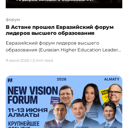
форум
В Астане прошел Евразийский форум
лидеров высшего образования
Евразийский форум лидеров высшего
образования (Eurasian Higher Education Leaders’
Forum, EHELF) прошел в Nazarbayev University,
8 июня 2026 г.
2 min read
вновь собрав представителей университетов,
международных организаций, государственных
структур, бизнеса и экспертного сообщества.
Форум, проводившийся с 2011 по 2019 год, за это
время зарекомендовал себя как авторитетная
международная площадка для обсуждения
ключевых вопросов развития высшего
образования.