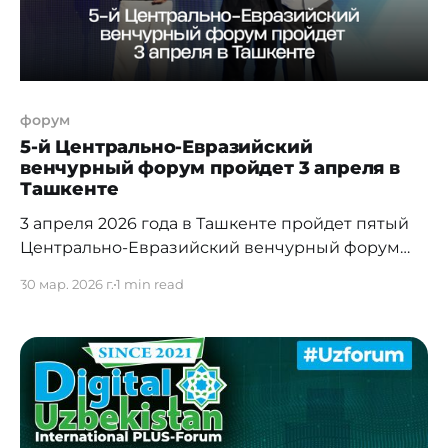
форум
5-й Центрально-Евразийский
венчурный форум пройдет 3 апреля в
Ташкенте
3 апреля 2026 года в Ташкенте пройдет пятый
Центрально-Евразийский венчурный форум
(CEVF), собравший более 1000 участников —
30 мар. 2026 г.
1 min read
инвесторов, предпринимателей и
представителей венчурных фондов из региона
и других стран. Форум впервые пройдет в
Узбекистане, что отражает рост
технологической экосистемы страны. В
последние годы венчурный сектор в
Узбекистане демонстрирует значительный