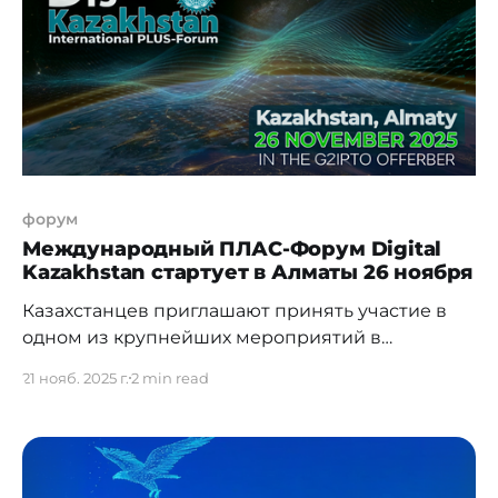
цифровой экономики, внедрение
искусственного интеллекта в ключевые
отрасли и усиление роли регионов в
технологическом
форум
Международный ПЛАС-Форум Digital
Kazakhstan стартует в Алматы 26 ноября
Казахстанцев приглашают принять участие в
одном из крупнейших мероприятий в
Центральной Азии — Международном ПЛАС-
21 нояб. 2025 г.
2 min read
Форуме Digital Kazakhstan, который пройдет 26
ноября в г. Алматы в гостинице Rixos. В числе
стратегических целей ПЛАС-Форума «Digital
Kazakhstan» — содействие развитию цифровой
экономики в Казахстане. В работе Форума