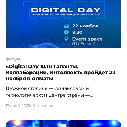
примут участие более 1500 делегатов —
представители регуляторов и
форум
«Digital Day 10.11: Таланты.
Коллаборации. Интеллект» пройдет 22
ноября в Алматы
В южной столице — финансовом и
технологическом центре страны —
знаменательную для цифровой индустрии дату
17 нояб. 2025 г.
2 min read
Qazaq IT Community традиционно отмечает
проведением ежегодного форума «Digital Day
10.11». В этом году центральная тема Digital Day