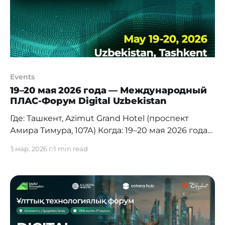
рост: стартап-экосистема увеличилась
Events
19–20 мая 2026 года — Международный
ПЛАС-Форум Digital Uzbekistan
Где: Ташкент, Azimut Grand Hotel (проспект
Амира Тимура, 107А) Когда: 19–20 мая 2026 года
Формат: офлайн Международный ПЛАС-Форум
3 мар. 2026 г.
1 min read
Digital Uzbekistan в шестой раз пройдет в
Ташкенте. Это крупнейшая в Центральной Азии
площадка, посвящённая цифровой
трансформации государственных услуг,
финансового сектора, платежной
инфраструктуры и развитию финтех-