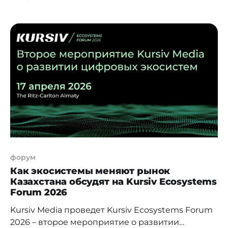
представители крупнейших технологических и
финансовых компаний. В ключевых сессиях
участвовали: ● CEO Freedom Holding
Corp. Тимур Турлов; ● CEO Ozon в СНГ Наталья
Боер; ● глава Yandex Qazaqstan Тимур
Шалекенов; ● управляющий директор
Freedom Bank Вячеслав Ким;
форум
Как экосистемы меняют рынок
Казахстана обсудят на Kursiv Ecosystems
Forum 2026
Kursiv Media проведет Kursiv Ecosystems Forum
2026 – второе мероприятие о развитии