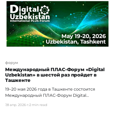
чем в 50 странах и выступает дистрибьютором
для свыше 450 глобальных технологических
брендов. Обладая широким портфелем
форум
Международный ПЛАС-Форум «Digital
Uzbekistan» в шестой раз пройдет в
Ташкенте
19–20 мая 2026 года в Ташкенте состоится
Международный ПЛАС-Форум Digital
Uzbekistan — крупнейшее в Центральной Азии
28 апр. 2026 г.
2 min read
мероприятие, посвященное цифровой
трансформации государственных услуг,