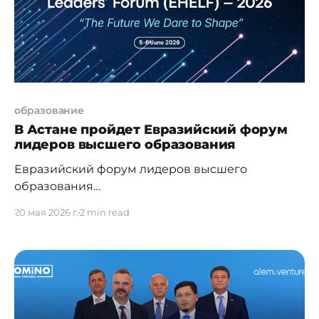
образование
В Астане пройдет Евразийский форум
лидеров высшего образования
Евразийский форум лидеров высшего
образования
— Eurasian Higher Education Leaders’ Forum (EHE
20 мая 2026 г.
2 min read
LF -2026) — после перерыва возобновляет свою
работу в Астане. Одно из крупнейших
мероприятий в сфере высшего образования
пройдет 5–6 июня 2026 года. Организатором
форума выступает Высшая школа образования
Nazarbayev University — ведущее