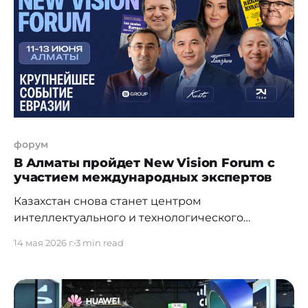
программы состоялся после финала Aurora Tech
Award 2026 в Сантьяго, Чили. В этом году
премия собрала рекордные
форум
В Алматы пройдет New Vision Forum с
участием международных экспертов
Казахстан снова станет центром
интеллектуального и технологического
прогресса Центральной Азии. 11, 12 и 13 июня в
14 мая 2026 г.
3 min read
Алматы пройдет New Vision Forum — ежегодная
площадка для проектирования устойчивых
бизнес-сообществ и главное бизнес-событие
Евразии. На New Vision Forum заявлены более