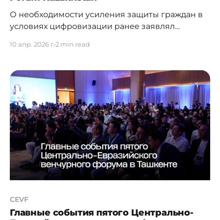
О необходимости усиления защиты граждан в
условиях цифровизации ранее заявлял
Президент Казахстана Касым-Жомарт Токаев,
10 апр. 2026 г.
2 min read
подчеркнув, что именно население остаётся
«наиболее уязвимым звеном». Сегодня
цифровые системы становятся одной из
ключевых основ развития государства, а риски
мошенничества продолжают расти. И поэтому
всё чаще возникает необходимость защищать
казахстанцев от их собственной доверчивости.
Для
CEVF
Главные события пятого Центрально-