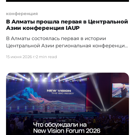
конференция
В Алматы прошла первая в Центральной
Азии конференция IAUP
В Алматы состоялась первая в истории
Центральной Азии региональная конференция
Международной ассоциации президентов
15 июня 2026 г.
2 min read
университетов (IAUP) — одного из крупнейших
мировых объединений руководителей вузов.
Мероприятие на тему «Impact-driven
universities: Education, Leadership and Societal
Change» прошло 12–13 июня на площадке Almaty
Management University (AlmaU) и собрало более
100 руководителей университетов,
представителей международных