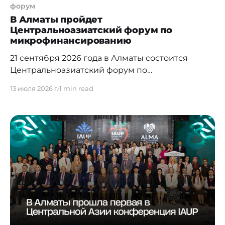
форум
В Алматы пройдет
Центральноазиатский форум по
микрофинансированию
21 сентября 2026 года в Алматы состоится
Центральноазиатский форум по
микрофинансированию — отраслевое событие,
13 июля 2026 г.
1 min read
посвященное будущему микрофинансового
рынка в Центральной Азии. Форум пройдет на
площадке The Ritz-Carlton Almaty и объединит
ключевых участников финансового сектора
региона. Ожидается участие 350–400
представителей отрасли из 5+ стран
Центральной Азии, включая Казахстан,
Кыргызстан, Узбекистан, Таджикистан