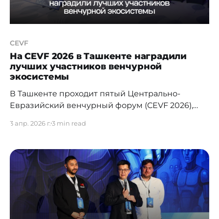
CEVF
На CEVF 2026 в Ташкенте наградили
лучших участников венчурной
экосистемы
В Ташкенте проходит пятый Центрально-
Евразийский венчурный форум (CEVF 2026),
который собрал порядка 800 участников -
3 апр. 2026 г.
3 min read
инвесторов, предпринимателей, топ-
менеджеров и представителей венчурных
фондов из Центральной Азии и других
регионов. Форум впервые проводится в
Узбекистане, что отражает стремительный рост
технологической экосистемы страны и её
усиливающуюся роль на венчурной карте
региона. В рамках