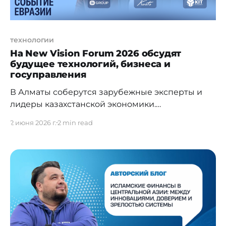
технологии
На New Vision Forum 2026 обсудят
будущее технологий, бизнеса и
госуправления
В Алматы соберутся зарубежные эксперты и
лидеры казахстанской экономики.
Казахстанский бизнес входит в фазу самого
2 июня 2026 г.
2 min read
серьезного испытания за последние
десятилетия. Способность компаний в
Казахстане адаптироваться к внешним
геополитическим переменам и внутренней
перестройки налоговой системы определяет,
кто сохранит позиции на рынке, а кто закроет
производство в ближайшие годы. Глобальная
аналитика и