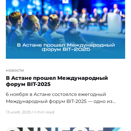
— таланты, коллаборации и интеллект, три
ключевых фактора, отражающих главный
вектор нашего времени — синергию
человеческого потенциала и стремительное
развитие
новости
В Астане прошел Международный
форум BIT-2025
6 ноября в Астане состоялся ежегодный
Международный форум BIT-2025 — одно из
ключевых событий в сфере информационных
13 нояб. 2025 г.
1 min read
технологий и цифровой инфраструктуры.
Золотым спонсором мероприятия выступила
компания Kehua Tech. В центре внимания