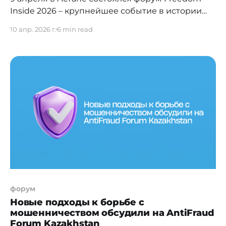
Inside 2026 – крупнейшее событие в истории
цифровой экосистемы Freedom Holding Corp.,
10 апр. 2026 г.
6 min read
на котором холдинг представил результаты
масштабного роста и обозначил стратегию
дальнейшего развития на глобальном уровне.
Форум стал точкой фиксации нового этапа –
перехода от финансового бизнеса к
полноценной цифровой экосистеме,
интегрированной в повседневную
форум
Новые подходы к борьбе с
мошенничеством обсудили на AntiFraud
Forum Kazakhstan