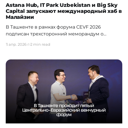
Astana Hub, IT Park Uzbekistan и Big Sky
Capital запускают международный хаб в
Малайзии
В Ташкенте в рамках форума CEVF 2026
подписан трехсторонний меморандум о
взаимном сотрудничестве между Astana Hub, IT
3 апр. 2026 г.
2 min read
Park Uzbekistan и венчурным фондом Big Sky
Capital. Партнерство предусматривает запуск
международного технологического хаба в
Малайзии с фокусом не только на локальный
рынок, но и на весь регион Юго-Восточной
Азии. Новый хаб станет