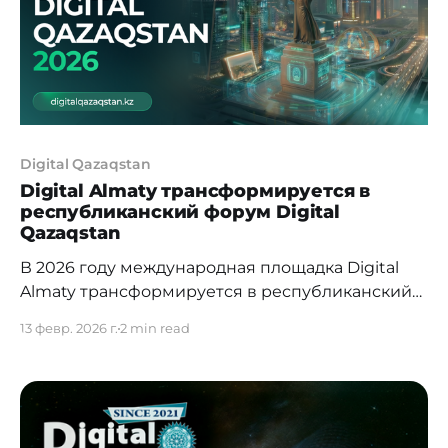
экосистемы. Форум объединяет
представителей банковского сектора,
Digital Qazaqstan
Digital Almaty трансформируется в
республиканский форум Digital
Qazaqstan
В 2026 году международная площадка Digital
Almaty трансформируется в республиканский
форум Digital Qazaqstan – национальную
13 февр. 2026 г.
2 min read
платформу, ориентированную на практическую
цифровую и AI-трансформацию экономики и
развитие регионов страны. Новый формат
форума отражает стратегический курс
Казахстана на формирование устойчивой