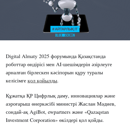
Digital Almaty 2025 форумында Қазақстанда
роботтар өндірісі мен AI-шешімдерін әзірлеуге
арналған бірлескен кәсіпорын құру туралы
келісімге
қол қойылды
.
Құжатқа ҚР Цифрлық даму, инновациялар және
аэроғарыш өнеркәсібі министрі Жаслан Мәдиев,
сондай-ақ AgiBot, ewpartners және «Qazaqstan
Investment Corporation» өкілдері қол қойды.