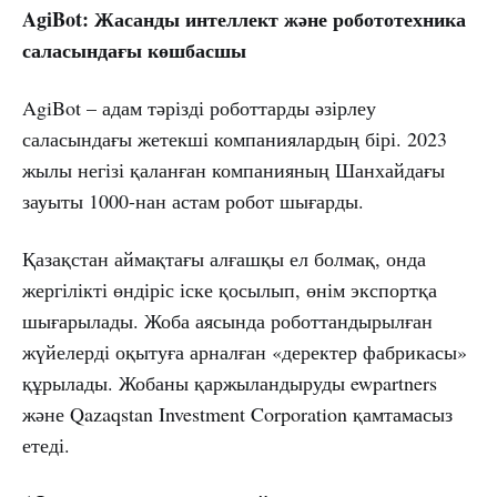
AgiBot: Жасанды интеллект және робототехника
саласындағы көшбасшы
AgiBot – адам тәрізді роботтарды әзірлеу
саласындағы жетекші компаниялардың бірі. 2023
жылы негізі қаланған компанияның Шанхайдағы
зауыты 1000-нан астам робот шығарды.
Қазақстан аймақтағы алғашқы ел болмақ, онда
жергілікті өндіріс іске қосылып, өнім экспортқа
шығарылады. Жоба аясында роботтандырылған
жүйелерді оқытуға арналған «деректер фабрикасы»
құрылады. Жобаны қаржыландыруды ewpartners
және Qazaqstan Investment Corporation қамтамасыз
етеді.