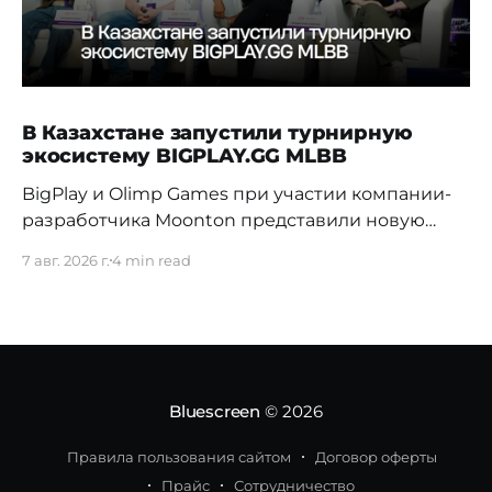
В Казахстане запустили турнирную
экосистему BIGPLAY.GG MLBB
BigPlay и Olimp Games при участии компании-
разработчика Moonton представили новую
турнирную экосистему BIGPLAY.GG MLBB.
7 авг. 2026 г.
4 min read
Проект должен усилить позиции Казахстана на
профессиональной сцене и дать местным
командам больше возможностей для
регулярной соревновательной практики. 70%
команд распадаются в первые три недели
Новая система BIGPLAY.GG MLBB выстраивает
Bluescreen
© 2026
путь от первых любительских
Правила пользования сайтом
Договор оферты
Прайс
Сотрудничество