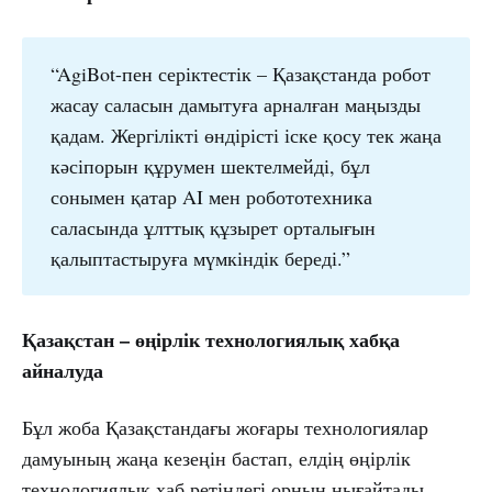
“AgiBot-пен серіктестік – Қазақстанда робот
жасау саласын дамытуға арналған маңызды
қадам. Жергілікті өндірісті іске қосу тек жаңа
кәсіпорын құрумен шектелмейді, бұл
сонымен қатар AI мен робототехника
саласында ұлттық құзырет орталығын
қалыптастыруға мүмкіндік береді.”
Қазақстан – өңірлік технологиялық хабқа
айналуда
Бұл жоба Қазақстандағы жоғары технологиялар
дамуының жаңа кезеңін бастап, елдің өңірлік
технологиялық хаб ретіндегі орнын нығайтады.