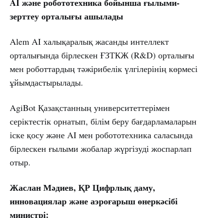
AI және робототехника бойынша ғылыми-
зерттеу орталығы ашылады
Alem AI халықаралық жасанды интеллект
орталығында бірлескен ҒЗТКЖ (R&D) орталығы
мен роботтардың тәжірибелік үлгілерінің көрмесі
ұйымдастырылады.
AgiBot Қазақстанның университеттерімен
серіктестік орнатып, білім беру бағдарламаларын
іске қосу және AI мен робототехника саласында
бірлескен ғылыми жобалар жүргізуді жоспарлап
отыр.
Жаслан Мәдиев, ҚР Цифрлық даму,
инновациялар және аэроғарыш өнеркәсібі
министрі: