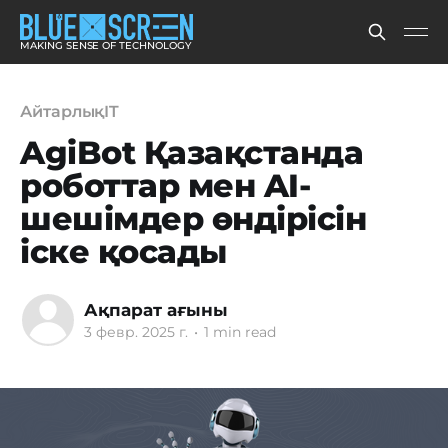
MAKING SENSE OF TECHNOLOGY
АйтарлықIT
AgiBot Қазақстанда
роботтар мен AI-
шешімдер өндірісін
іске қосады
Ақпарат ағыны
3 февр. 2025 г.
•
1 min read