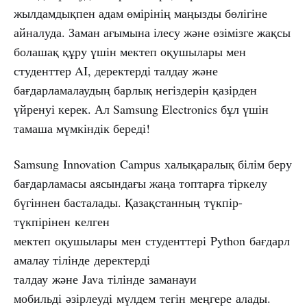
жылдамдықпен адам өмірінің маңызды бөлігіне
айналуда. Заман ағымына ілесу және өзімізге жақсы
болашақ құру үшін мектеп оқушылары мен
студенттер AI, деректерді талдау және
бағдарламалаудың барлық негіздерін қазірден
үйренуі керек. Ал Samsung Electronics бұл үшін
тамаша мүмкіндік береді!
Samsung Innovation Campus халықаралық білім беру
бағдарламасы аясындағы жаңа топтарға тіркелу
бүгіннен басталады. Қазақстанның түкпір-
түкпірінен келген
мектеп оқушылары мен студенттері Python бағдарл
амалау тілінде деректерді
талдау және Java тілінде заманауи
мобильді әзірлеуді мүлдем тегін меңгере алады.