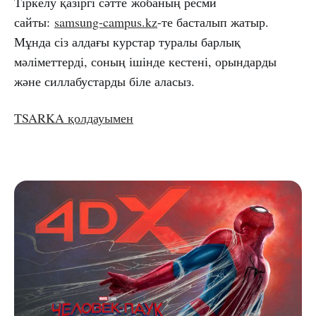
Тіркелу қазіргі сәтте жобаның ресми
сайты:
samsung-campus.kz
-те басталып жатыр.
Мұнда сіз алдағы курстар туралы барлық
мәліметтерді, соның ішінде кестені, орындарды
және силлабустарды біле аласыз.
TSARKA қолдауымен