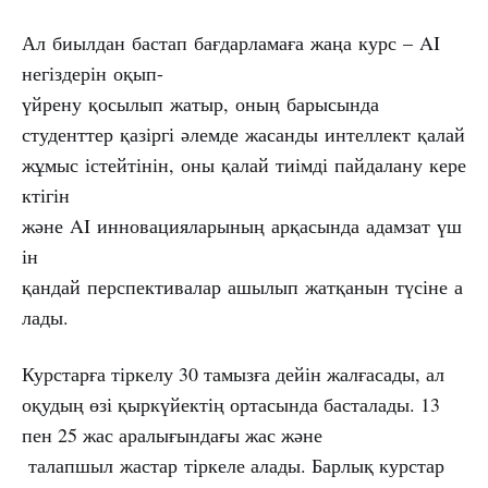
Ал биылдан бастап бағдарламаға жаңа курс – AI
негіздерін оқып-
үйрену қосылып жатыр, оның барысында
студенттер қазіргі әлемде жасанды интеллект қалай
жұмыс істейтінін, оны қалай тиімді пайдалану кере
ктігін
және AI инновацияларының арқасында адамзат үш
ін
қандай перспективалар ашылып жатқанын түсіне а
лады.
Курстарға тіркелу 30 тамызға дейін жалғасады, ал
оқудың өзі қыркүйектің ортасында басталады. 13
пен 25 жас аралығындағы жас және
талапшыл жастар тіркеле алады. Барлық курстар