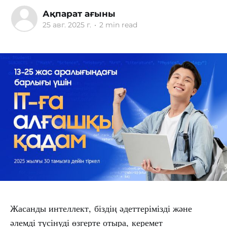
Ақпарат ағыны
25 авг. 2025 г.
•
2 min read
Жасанды интеллект, біздің әдеттерімізді және
әлемді түсінуді өзгерте отыра, керемет