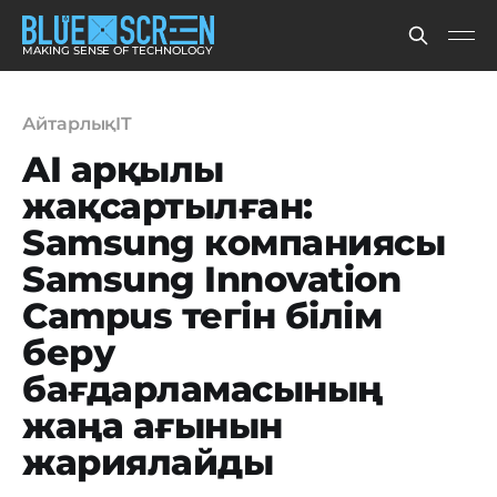
MAKING SENSE OF TECHNOLOGY
АйтарлықIT
AI арқылы
жақсартылған:
Samsung компаниясы
Samsung Innovation
Campus тегін білім
беру
бағдарламасының
жаңа ағынын
жариялайды