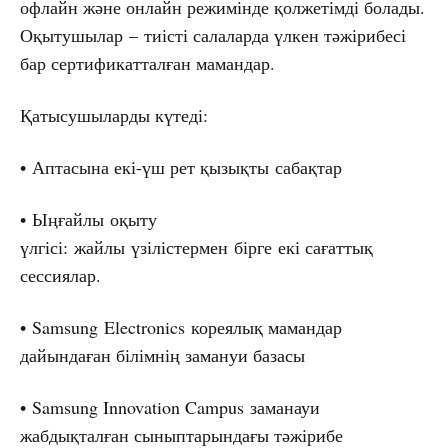
офлайн және онлайн режимінде қолжетімді болады.
Оқытушылар – тиісті салаларда үлкен тәжірибесі
бар сертификатталған мамандар.
Қатысушыларды күтеді:
• Аптасына екі-үш рет қызықты сабақтар
• Ыңғайлы оқыту
үлгісі: жайлы үзілістермен бірге екі сағаттық
сессиялар.
• Samsung Electronics кореялық мамандар
дайындаған білімнің замануи базасы
• Samsung Innovation Campus заманауи
жабдықталған сыныптарындағы тәжірибе