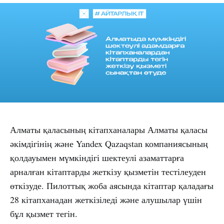
Алматы қаласының кітапханалары Алматы қаласы
әкімдігінің және Yandex Qazaqstan компаниясының
қолдауымен мүмкіндігі шектеулі азаматтарға
арналған кітаптарды жеткізу қызметін тестілеуден
өткізуде. Пилоттық жоба аясында кітаптар қаладағы
28 кітапханадан жеткізіледі және алушылар үшін
бұл қызмет тегін.