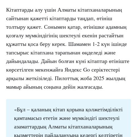
Кітаптарды алу үшін Алматы кітапханаларының
сайтынан қажетті кітаптарды таңдап, өтініш
толтыру қажет. Сонымен қатар, өтінішке адамның
қозғалу мүмкіндігінің шектеулі екенін растайтын
құжатты қоса беру керек. Шамамен 1-2 күн ішінде
тапсырыс кітапхана тарапынан өңделеді және
дайындалады. Дайын болған күні кітаптар өтініште
көрсетілген мекенжайға Яндекс Go серіктестері
арқылы жеткізіледі. Пилоттық жоба 2025 жылдың
мамыр айының соңына дейін жалғасады.
«Бұл – қаланың кітап қорына қолжетімділікті
қамтамасыз ететін және мүмкіндігі шектеулі
азаматтардың Алматы кітапханаларының
қызметтерін пайдалануына кедергі келтіретін