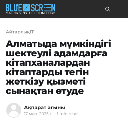
MAKING SENSE OF TECHNOLOGY
АйтарлықIT
Алматыда мүмкіндігі
шектеулі адамдарға
кітапханалардан
кітаптарды тегін
жеткізу қызметі
сынақтан өтуде
Ақпарат ағыны
17 мар. 2025 г.
•
1 min read