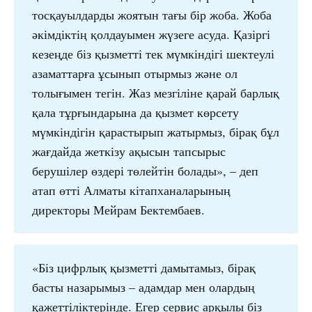
тосқауылдарды жоятын тағы бір жоба. Жоба
әкімдіктің қолдауымен жүзеге асуда. Қазіргі
кезеңде біз қызметті тек мүмкіндігі шектеулі
азаматтарға ұсынып отырмыз және ол
толығымен тегін. Жаз мезгіліне қарай барлық
қала тұрғындарына да қызмет көрсету
мүмкіндігін қарастырып жатырмыз, бірақ бұл
жағдайда жеткізу ақысын тапсырыс
берушілер өздері төлейтін болады», – деп
атап өтті Алматы кітапханаларының
директоры Мейрам Бектембаев.
«Біз цифрлық қызметті дамытамыз, бірақ
басты назарымыз – адамдар мен олардың
қажеттіліктерінде. Егер сервис арқылы біз