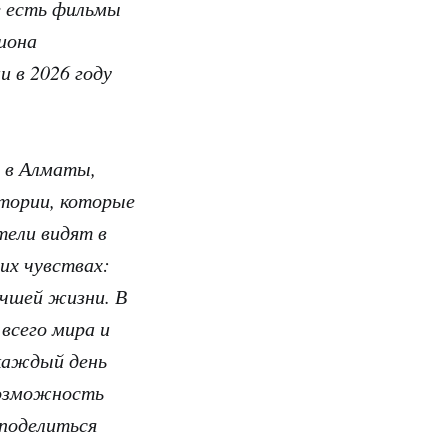
ме есть фильмы
иона
и в 2026 году
a в Алматы,
стории, которые
тели видят в
щих чувствах:
учшей жизни. В
всего мира и
каждый день
возможность
 поделиться