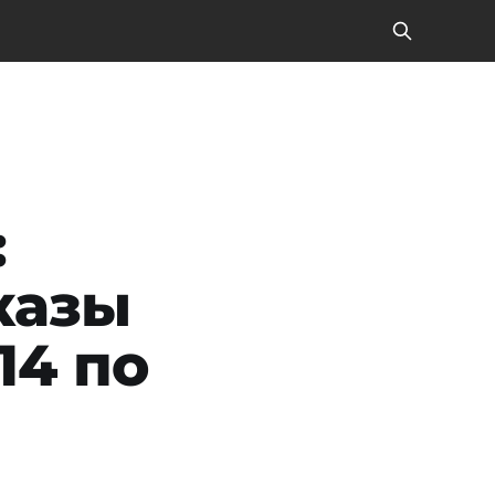
:
казы
14 по