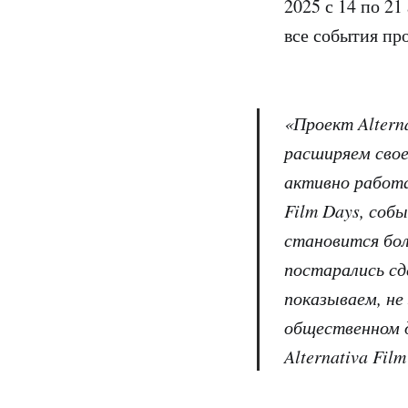
2025 с 14 по 21
все события пр
«Проект Altern
расширяем свое
активно работа
Film Days, соб
становится бо
постарались сд
показываем, не
общественном д
Alternativa Fil