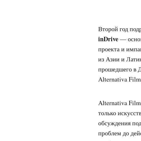
Второй год под
inDrive
— основ
проекта и импа
из Азии и Латин
прошедшего в Д
Alternativa Fi
Alternativa Fil
только искусст
обсуждения под
проблем до дей