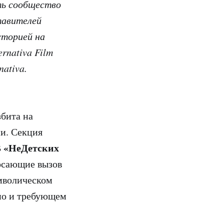
ть сообщество
тавителей
сторией на
rnativa Film
ativa.
збита на
ни. Секция
«НеДетских
В
росающие вызов
мволическом
 но и требующем