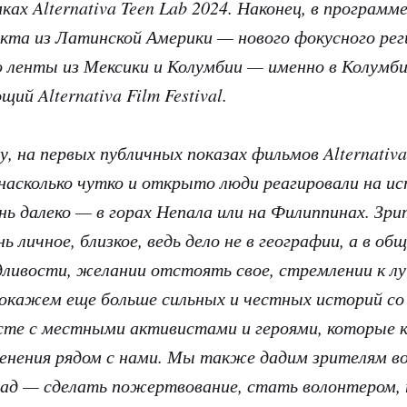
ках Alternativa Teen Lab 2024. Наконец, в програм
кта из Латинской Америки — нового фокусного рег
то ленты из Мексики и Колумбии — именно в Колумби
ий Alternativa Film Festival.
у, на первых публичных показах фильмов Alternativ
 насколько чутко и открыто люди реагировали на и
нь далеко — в горах Непала или на Филиппинах. Зри
ь личное, близкое, ведь дело не в географии, а в об
ливости, желании отстоять свое, стремлении к л
окажем еще больше сильных и честных историй со 
есте с местными активистами и героями, которые 
менения рядом с нами. Мы также дадим зрителям 
лад — сделать пожертвование, стать волонтером,