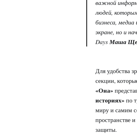
важной информа
людей, которым
бизнеса, медиа
экране, но и н
Маша Ще
Days
Для удобства зр
секции, которы
«Она»
представ
историях»
по т
миру и самим с
пространстве и
защиты.