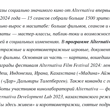
ы социально значимого кино от Alternativa впервы
024 года — 15 сеансов собрали больше 1500 зрите
льно вырос в масштабе: больше фильмов, сеансов и 
маты — мастер-классы, паблик-токи и возможност
программе Alternati
ей в социальных изменениях. В
тражные и короткометражные игровые, докумен
е фильмы. Основная их часть — картины, вошедши
грады фестиваля Alternativa Film Festival 2024: ле
деш, Индонезии, Ирана, Казахстана («Мадина» Ай
(«Дар» Дальмиры Тилепберген). Также команда с 
оты участников кинолабораторий Alternativa — ф
ernativa Development Lab 2023, казахстанского ре
ы здесь живем» и короткометражки, снятые подр