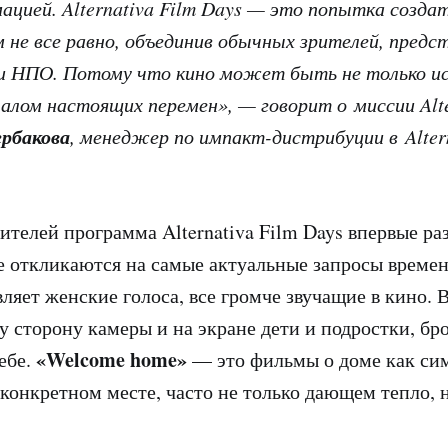
цией. Alternativa Film Days — это попытка созда
 не все равно, объединив обычных зрителей, предс
 и НПО. Потому что кино может быть не только и
ачалом настоящих перемен», — говорит о миссии Alte
рбакова
, менеджер по импакт-дистрибуции в Altern
ителей программа Alternativa Film Days впервые ра
е откликаются на самые актуальные запросы време
ляет женские голоса, все громче звучащие в кино. 
у сторону камеры и на экране дети и подростки, б
«Welcome home»
ебе.
— это фильмы о доме как си
 конкретном месте, часто не только дающем тепло,