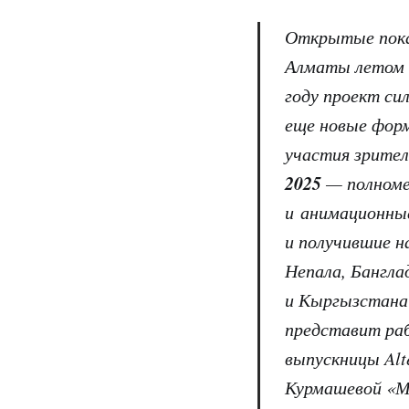
Открытые показ
Алматы летом 2
году проект си
еще новые фор
участия зрител
2025
— полноме
и анимационны
и получившие на
Непала, Бангла
и Кыргызстана 
представит раб
выпускницы Alt
Курмашевой «М