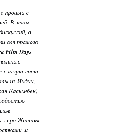
е прошли в
лей. В этом
дискуссий, а
и для прямого
va Film Days
тальные
е в шорт-лист
нты из Индии,
жан Касымбек)
гордостью
ильм
жиссера Жананы
остками из