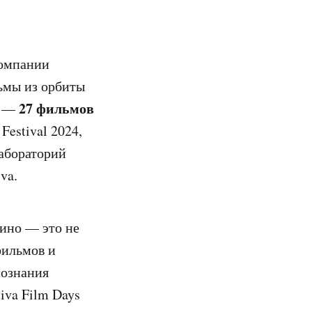
омпании
ьмы из орбиты
27 фильмов
а —
Festival 2024,
абораторий
va.
кино — это не
фильмов и
сознания
iva Film Days