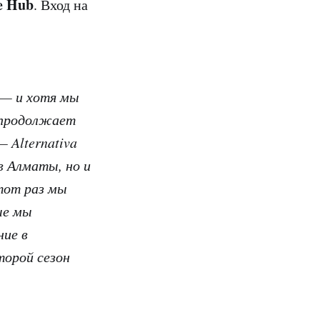
e Hub
. Вход на
 — и хотя мы
а продолжает
 Alternativa
в Алматы, но и
тот раз мы
ые мы
ние в
торой сезон