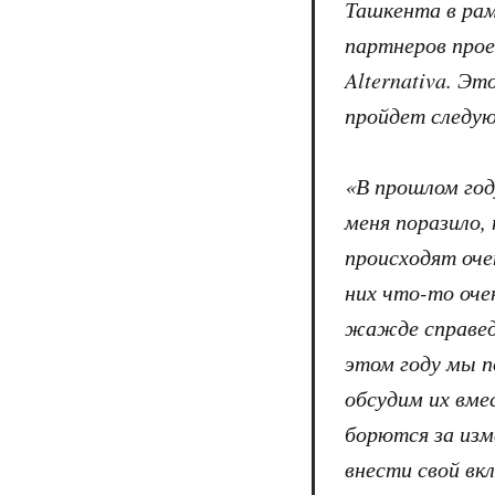
Ташкента в рам
партнеров прое
Alternativa. Э
пройдет следующ
«В прошлом год
меня поразило,
происходят оче
них что-то очен
жажде справед
этом году мы п
обсудим их вм
борются за из
внести свой вк