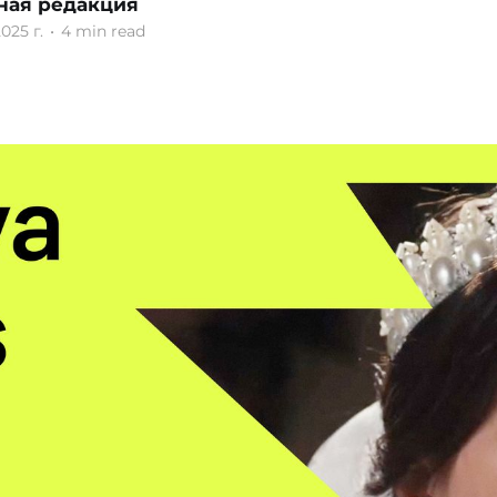
ная редакция
025 г.
•
4 min read