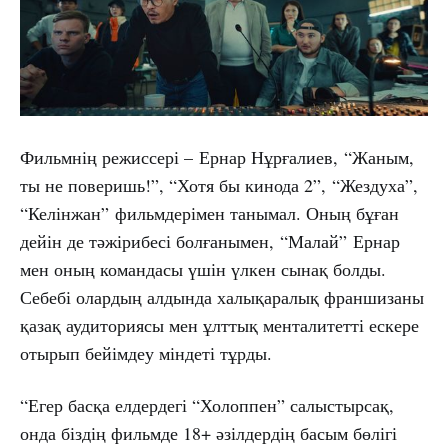
Фильмнің режиссері – Ернар Нұрғалиев, “Жаным,
ты не поверишь!”, “Хотя бы кинода 2”, “Жездуха”,
“Келінжан” фильмдерімен танымал. Оның бұған
дейін де тәжірибесі болғанымен, “Малай” Ернар
мен оның командасы үшін үлкен сынақ болды.
Себебі олардың алдында халықаралық франшизаны
қазақ аудиториясы мен ұлттық менталитетті ескере
отырып бейімдеу міндеті тұрды.
“Егер басқа елдердегі “Холоппен” салыстырсақ,
онда біздің фильмде 18+ әзілдердің басым бөлігі