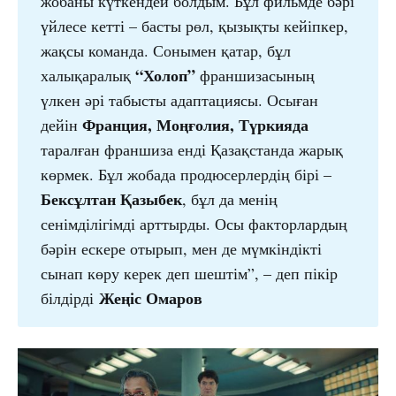
жобаны күткендей болдым. Бұл фильмде бәрі
үйлесе кетті – басты рөл, қызықты кейіпкер,
жақсы команда. Сонымен қатар, бұл
“Холоп”
халықаралық
франшизасының
үлкен әрі табысты адаптациясы. Осыған
Франция, Моңғолия, Түркияда
дейін
таралған франшиза енді Қазақстанда жарық
көрмек. Бұл жобада продюсерлердің бірі –
Бексұлтан Қазыбек
, бұл да менің
сенімділігімді арттырды. Осы факторлардың
бәрін ескере отырып, мен де мүмкіндікті
сынап көру керек деп шештім”, – деп пікір
Жеңіс Омаров
білдірді