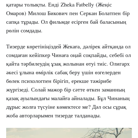
қатары толықты. Енді Zheka Fatbelly (Жеңіс
Омаров) Милош Бикович пен Серкан Болатпен бір
сапқа тұрады. Ол фильмде есірген бай баласының
рөлін сомдады.
Тизерде көретініңіздей Жекаға, дәлірек айтқанда ол
сомдаған кейіпкер Чинаға оңай соқпайды, себебі ол
қайта тәрбилеудің ұзақ жолынан өтуі тиіс. Олигарх
әкесі ұлына өмірлік сабақ беру үшін өзгелерден
бөлек психологпен бірігіп, ерекше тәжірибе
жүргізеді. Солай мажор бір сәтте өткен заманның
қазақ ауылындағы малайға айналады. Бұл Чинаның
дұрыс жолға түсуіне көмектесе ме? Дәл осы сұрақ
жоба авторларымен тизерде талданады.