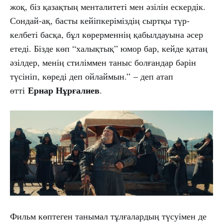
жоқ, біз қазақтың менталитеті мен әзілін ескердік.
Сондай-ақ, басты кейіпкеріміздің сыртқы түр-
келбеті басқа, бұл көрерменнің қабылдауына әсер
етеді. Бізде көп “халықтық” юмор бар, кейде қатаң
әзілдер, менің стиліммен таныс болғандар бәрін
түсініп, көреді деп ойлаймын.” – деп атап
Ернар Нұрғалиев
өтті
.
Фильм көптеген танымал тұлғалардың түсуімен де