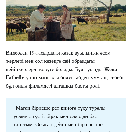
Видеодан 19-ғасырдағы қазақ ауылының әсем
жерлері мен сол кезеңге сай образдағы
Жека
кейіпкерлерді көруге болады. Бұл туынды
Fatbelly
үшін маңызды болуы әбден мүмкін, себебі
бұл оның фильмдегі алғашқы басты рөлі.
“Маған бірнеше рет киноға түсу туралы
ұсыныс түсті, бірақ мен олардан бас
тарттым. Осыған дейін мен бір ерекше