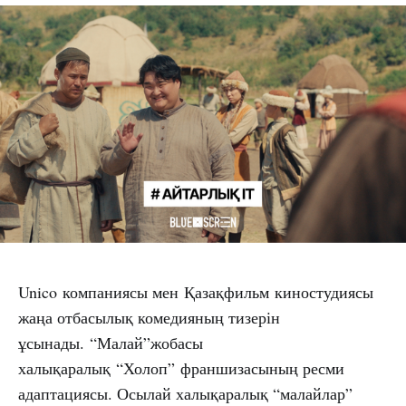
Unico компаниясы мен Қазақфильм киностудиясы
жаңа отбасылық комедияның тизерін
ұсынады. “Малай”жобасы
халықаралық “Холоп” франшизасының ресми
адаптациясы. Осылай халықаралық “малайлар”