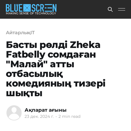
MAKING SENSE OF TECHNOLOGY
АйтарлықIT
Басты рөлді Zheka
Fatbelly сомдаған
"Малай" атты
отбасылық
комедияның тизері
шықты
Ақпарат ағыны
23 дек. 2024 г.
•
2 min read