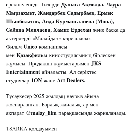
Дулыға Ақмолда, Лаура
ерекшеленеді. Тизерде
Мырзахмет, Жандарбек Садырбаев, Ермек
Шынболатов, Аида Курмангалиева (Мона),
Сабина Мовлаева, Хамит Ердехан
және басқа да
актерлерді «Малайдан» көре аласыз.
Unico
Фильм
компаниясы
Қазақфильм
мен
киностудиясының бірлескен
JKS
жұмысы. Продакшн жұмыстарымен
Entertainment
айналасты. Ал серіктес
1ON
Art Dealers.
студиялар
және
Тұсаукесер 2025 жылдың наурыз айына
жоспарланған. Барлық жаңалықтар мен
@malay_film
ақпарат
парақшасында жарияланады.
TSARKA қолдауымен