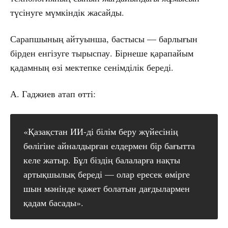
түсінуге мүмкіндік жасайды.
Сарапшының айтуынша, бастысы — барлығын
бірден енгізуге тырыспау. Бірнеше қарапайым
қадамның өзі мектепке сенімділік береді.
А. Гаджиев атап өтті:
«Қазақстан ИИ-ді білім беру жүйесінің
бөлігіне айналдырған елдермен бір бағытта
келе жатыр. Бұл біздің балаларға нақты
артықшылық береді — олар ересек өмірге
шын мәнінде қажет болатын дағдылармен
қадам басады».