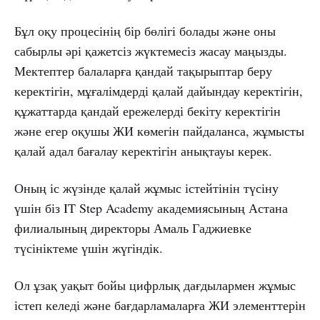
Бұл оқу процесінің бір бөлігі болады және оны
сабырлы әрі қажетсіз жүктемесіз жасау маңызды.
Мектептер балаларға қандай тақырыптар беру
керектігін, мұғалімдерді қалай дайындау керектігін,
құжаттарда қандай ережелерді бекіту керектігін
және егер оқушы ЖИ көмегін пайдаланса, жұмысты
қалай адал бағалау керектігін анықтауы керек.
Оның іс жүзінде қалай жұмыс істейтінін түсіну
үшін біз IT Step Academy академиясының Астана
филиалының директоры Амаль Гаджиевке
түсініктеме үшін жүгіндік.
Ол ұзақ уақыт бойы цифрлық дағдылармен жұмыс
істеп келеді және бағдарламаларға ЖИ элементтерін