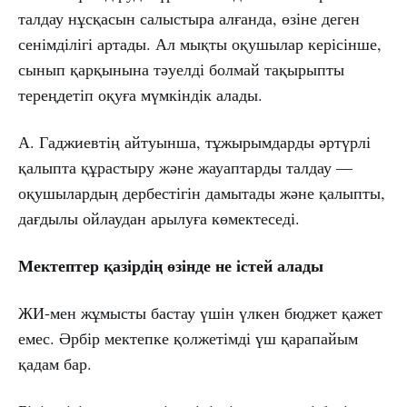
талдау нұсқасын салыстыра алғанда, өзіне деген
сенімділігі артады. Ал мықты оқушылар керісінше,
сынып қарқынына тәуелді болмай тақырыпты
тереңдетіп оқуға мүмкіндік алады.
А. Гаджиевтің айтуынша, тұжырымдарды әртүрлі
қалыпта құрастыру және жауаптарды талдау —
оқушылардың дербестігін дамытады және қалыпты,
дағдылы ойлаудан арылуға көмектеседі.
Мектептер қазірдің өзінде не істей алады
ЖИ-мен жұмысты бастау үшін үлкен бюджет қажет
емес. Әрбір мектепке қолжетімді үш қарапайым
қадам бар.