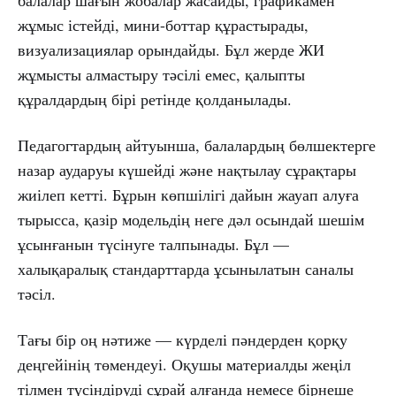
жұмыс істейді, мини-боттар құрастырады,
визуализациялар орындайды. Бұл жерде ЖИ
жұмысты алмастыру тәсілі емес, қалыпты
құралдардың бірі ретінде қолданылады.
Педагогтардың айтуынша, балалардың бөлшектерге
назар аударуы күшейді және нақтылау сұрақтары
жиілеп кетті. Бұрын көпшілігі дайын жауап алуға
тырысса, қазір модельдің неге дәл осындай шешім
ұсынғанын түсінуге талпынады. Бұл —
халықаралық стандарттарда ұсынылатын саналы
тәсіл.
Тағы бір оң нәтиже — күрделі пәндерден қорқу
деңгейінің төмендеуі. Оқушы материалды жеңіл
тілмен түсіндіруді сұрай алғанда немесе бірнеше