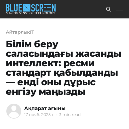
MAKING SENSE OF TECHNOLOGY
АйтарлықIT
Білім беру
саласындағы жасанды
интеллект: ресми
стандарт қабылданды
— енді оны дұрыс
енгізу маңызды
Ақпарат ағыны
17 нояб. 2025 г.
•
3 min read