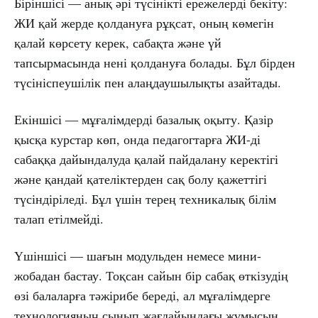
Біріншісі — анық әрі түсінікті ережелерді бекіту:
ЖИ қай жерде қолдануға рұқсат, оның көмегін
қалай көрсету керек, сабақта және үй
тапсырмасында нені қолдануға болады. Бұл бірден
түсініспеушілік пен алаңдаушылықты азайтады.
Екіншісі — мұғалімдерді базалық оқыту. Қазір
қысқа курстар көп, онда педагогтарға ЖИ-ді
сабаққа дайындалуда қалай пайдалану керектігі
және қандай қателіктерден сақ болу қажеттігі
түсіндіріледі. Бұл үшін терең техникалық білім
талап етілмейді.
Үшіншісі — шағын модульден немесе мини-
жобадан бастау. Тоқсан сайын бір сабақ өткізудің
өзі балаларға тәжірибе береді, ал мұғалімдерге
технологияның сынып жағдайындағы жұмысын