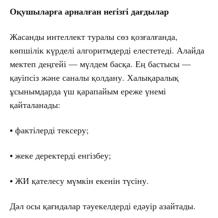
Оқушыларға арналған негізгі дағдылар
Жасанды интеллект туралы сөз қозғалғанда,
көпшілік күрделі алгоритмдерді елестетеді. Алайда
мектеп деңгейі — мүлдем басқа. Ең бастысы —
қауіпсіз және саналы қолдану. Халықаралық
ұсынымдарда үш қарапайым ереже үнемі
қайталанады:
• фактілерді тексеру;
• жеке деректерді енгізбеу;
• ЖИ қателесу мүмкін екенін түсіну.
Дәл осы қағидалар тәуекелдерді едәуір азайтады.