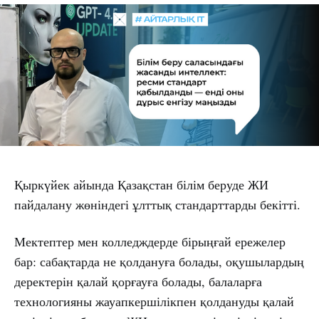
Қыркүйек айында Қазақстан білім беруде ЖИ
пайдалану жөніндегі ұлттық стандарттарды бекітті.
Мектептер мен колледждерде бірыңғай ережелер
бар: сабақтарда не қолдануға болады, оқушылардың
деректерін қалай қорғауға болады, балаларға
технологияны жауапкершілікпен қолдануды қалай