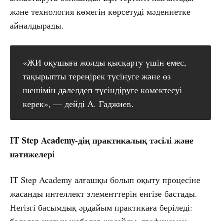
және технология көмегін көрсетуді мәдениетке
айналдырады.
«ЖИ оқушыға жолды қысқарту үшін емес,
тақырыпты тереңірек түсінуге және өз
шешімін дәлелдеп түсіндіруге көмектесуі
керек», — дейді А. Гаджиев.
IT Step Academy-дің практикалық тәсілі және
нәтижелері
IT Step Academy алғашқы болып оқыту процесіне
жасанды интеллект элементтерін енгізе бастады.
Негізгі басымдық әрдайым практикаға беріледі:
балалар шағын жобалар жасайды, графикамен