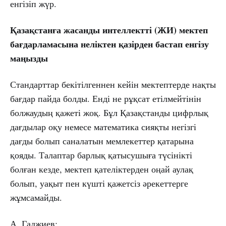
енгізіп жүр.
Қазақстанға жасанды интеллектті (ЖИ) мектеп
бағдарламасына неліктен қазірден бастап енгізу
маңызды
Стандарттар бекітілгеннен кейін мектептерде нақты
бағдар пайда болды. Енді не рұқсат етілмейтінін
болжаудың қажеті жоқ. Бұл Қазақстанды цифрлық
дағдылар оқу немесе математика сияқты негізгі
дағды болып саналатын мемлекеттер қатарына
қояды. Талаптар барлық қатысушыға түсінікті
болған кезде, мектеп қателіктерден оңай аулақ
болып, уақыт пен күшті қажетсіз әрекеттерге
жұмсамайды.
А. Гаджиев: