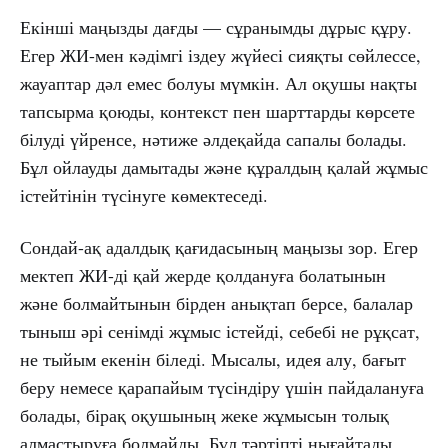
Екінші маңызды дағды — сұранымды дұрыс құру.
Егер ЖИ-мен кәдімгі іздеу жүйесі сияқты сөйлессе,
жауаптар дәл емес болуы мүмкін. Ал оқушы нақты
тапсырма қоюды, контекст пен шарттарды көрсете
білуді үйренсе, нәтиже әлдеқайда сапалы болады.
Бұл ойлауды дамытады және құралдың қалай жұмыс
істейтінін түсінуге көмектеседі.
Сондай-ақ адалдық қағидасының маңызы зор. Егер
мектеп ЖИ-ді қай жерде қолдануға болатынын
және болмайтынын бірден анықтап берсе, балалар
тыныш әрі сенімді жұмыс істейді, себебі не рұқсат,
не тыйым екенін біледі. Мысалы, идея алу, бағыт
беру немесе қарапайым түсіндіру үшін пайдалануға
болады, бірақ оқушының жеке жұмысын толық
алмастыруға болмайды. Бұл тәртіпті нығайтады