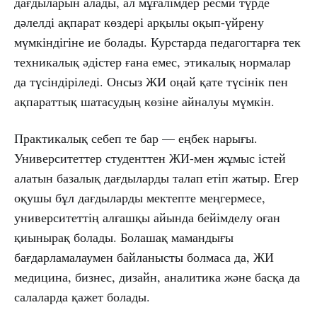
дағдыларын алады, ал мұғалімдер ресми түрде
дәлелді ақпарат көздері арқылы оқып-үйрену
мүмкіндігіне ие болады. Курстарда педагогтарға тек
техникалық әдістер ғана емес, этикалық нормалар
да түсіндіріледі. Онсыз ЖИ оңай қате түсінік пен
ақпараттық шатасудың көзіне айналуы мүмкін.
Практикалық себеп те бар — еңбек нарығы.
Университеттер студенттен ЖИ-мен жұмыс істей
алатын базалық дағдыларды талап етіп жатыр. Егер
оқушы бұл дағдыларды мектепте меңгермесе,
университеттің алғашқы айында бейімделу оған
қиынырақ болады. Болашақ мамандығы
бағдарламалаумен байланысты болмаса да, ЖИ
медицина, бизнес, дизайн, аналитика және басқа да
салаларда қажет болады.