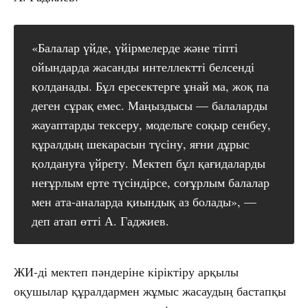
«Балалар үйде, үйірмелерде және тіпті
ойындарда жасанды интеллектті белсенді
қолданады. Бұл ересектерге ұнай ма, жоқ па
деген сұрақ емес. Маңыздысы — балаларды
жауаптарды тексеру, модельге соқыр сенбеу,
құралдың шекарасын түсіну, яғни дұрыс
қолдануға үйрету. Мектеп бұл қағидаларды
неғұрлым ерте түсіндірсе, соғұрлым балалар
мен ата-аналарда қиындық аз болады», —
деп атап өтті А. Гаджиев.
ЖИ-ді мектеп пәндеріне кіріктіру арқылы
оқушылар құралдармен жұмыс жасаудың бастапқы