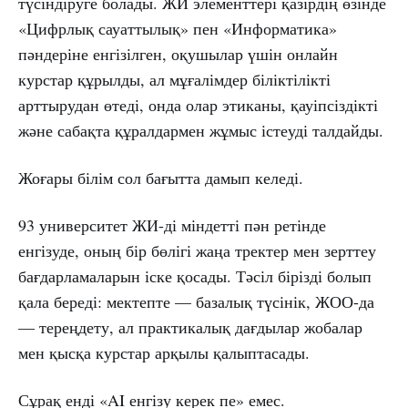
түсіндіруге болады. ЖИ элементтері қазірдің өзінде
«Цифрлық сауаттылық» пен «Информатика»
пәндеріне енгізілген, оқушылар үшін онлайн
курстар құрылды, ал мұғалімдер біліктілікті
арттырудан өтеді, онда олар этиканы, қауіпсіздікті
және сабақта құралдармен жұмыс істеуді талдайды.
Жоғары білім сол бағытта дамып келеді.
93 университет ЖИ-ді міндетті пән ретінде
енгізуде, оның бір бөлігі жаңа тректер мен зерттеу
бағдарламаларын іске қосады. Тәсіл бірізді болып
қала береді: мектепте — базалық түсінік, ЖОО-да
— тереңдету, ал практикалық дағдылар жобалар
мен қысқа курстар арқылы қалыптасады.
Сұрақ енді «AI енгізу керек пе» емес.