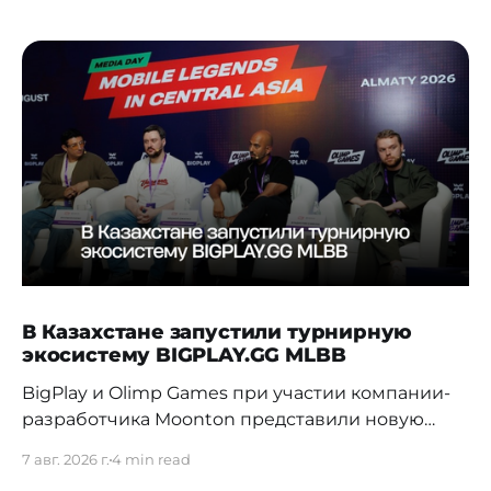
В Казахстане запустили турнирную
экосистему BIGPLAY.GG MLBB
BigPlay и Olimp Games при участии компании-
разработчика Moonton представили новую
турнирную экосистему BIGPLAY.GG MLBB.
7 авг. 2026 г.
4 min read
Проект должен усилить позиции Казахстана на