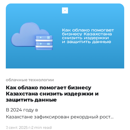
абонентах в Бюро национальной статистики.
Теперь документ направлен на подпись
президенту. По словам главы БНС Максата
Турлыбаева, данные операторов необходимы
для анализа перемещения населения, а также
миграционных и
облачные технологии
Как облако помогает бизнесу
Казахстана снизить издержки и
защитить данные
В 2024 году в
Казахстане зафиксирован рекордный рост
киберпреступлений — свыше 14 тысяч случаев
2 сент. 2025 г.
2 min read