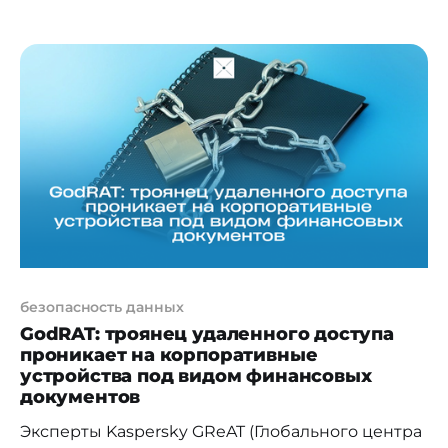
кибермошенничеств, что на 22% больше, чем в
2023 году. При этом ущерб превысил 6 млрд
тенге, из которых было возмещено лишь 26%.
Эти вызовы значительно повышают
требования к защите ИТ-инфраструктуры
компаний и становятся драйвером перехода
бизнеса к
безопасность данных
GodRAT: троянец удаленного доступа
проникает на корпоративные
устройства под видом финансовых
документов
Эксперты Kaspersky GReAT (Глобального центра