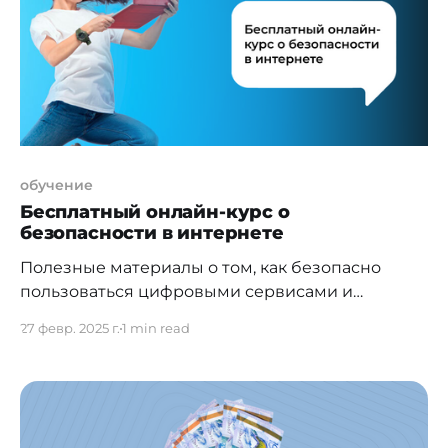
обязаны нести ответственность за уязвимости,
через которые злоумышленники получают
доступ к данным граждан. Он также
обучение
Бесплатный онлайн-курс о
безопасности в интернете
Полезные материалы о том, как безопасно
пользоваться цифровыми сервисами и
защищать себя от киберзлоумышленников,
27 февр. 2025 г.
1 min read
представлены на сайте Kaspersky Academy.
Открытый курс «Кибергигиена» рассчитан на
широкую аудиторию и охватывает основные
вопросы цифровой безопасности. Он состоит
из 16 коротких уроков по 15-20 минут. На видео