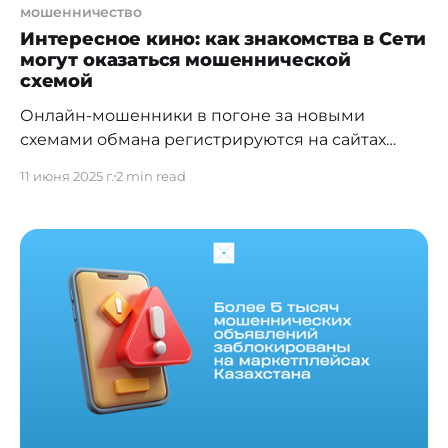
мошенничество
Интересное кино: как знакомства в Сети
могут оказаться мошеннической
схемой
Онлайн-мошенники в погоне за новыми
схемами обмана регистрируются на сайтах
знакомств. Они притворяются эффектными
11 июня 2025 г.
2 min read
девушками или брутальными парнями и
выманивают у своих жертв крупные суммы.
Рассказываем, как работает схема и как
вовремя ее распознать. Можно ли отличить
мошенника на сайте знакомств сразу? Скорее
всего нет. Они создают привлекательные
профили и