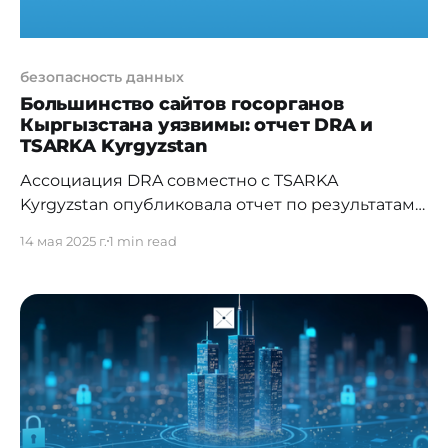
безопасность данных
Большинство сайтов госорганов
Кыргызстана уязвимы: отчет DRA и
TSARKA Kyrgyzstan
Ассоциация DRA совместно с TSARKA
Kyrgyzstan опубликовала отчет по результатам
анализа защищенности 75 веб-ресурсов
14 мая 2025 г.
1 min read
государственных органов Кыргызской
Республики. Исследование выявило
значительное число уязвимостей, включая
использование устаревших технологий,
проблемы с безопасностью почтовых серверов,
передачей данных и конфигурацией веб-
серверов. Проверка проводилась по 8
ключевым направлениям, включая открытые
порты, SSL-сертификаты, репутацию,