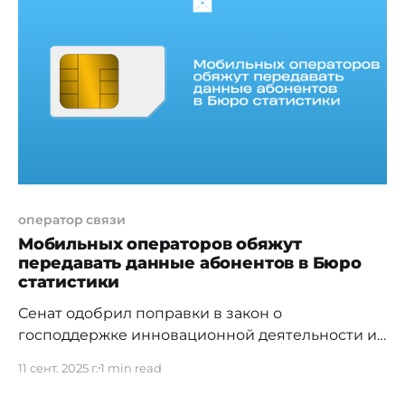
свои технологии интернет-цензуры и слежки
другим странам, среди которых оказался и
Казахстан. Что известно о Geedge Networks
Geedge Networks создана
оператор связи
Мобильных операторов обяжут
передавать данные абонентов в Бюро
статистики
Сенат одобрил поправки в закон о
господдержке инновационной деятельности и
государственной статистике, согласно которым
11 сент. 2025 г.
1 min read
мобильные операторы будут обязаны
передавать обезличенные данные об