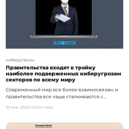
гарантируются законодательством?
Казахстанский фонд гарантирования
депозитов,
киберугрозы
Правительства входят в тройку
наиболее подверженных киберугрозам
секторов по всему миру
Современный мир все более взаимосвязан, и
правительства все чаще сталкиваются с
растущими числом киберугроз, исходящих как
20 янв. 2025 г.
2 min read
от киберпреступников, так и от других
государств. Это делает защиту критической
инфраструктуры и конфиденциальных данных