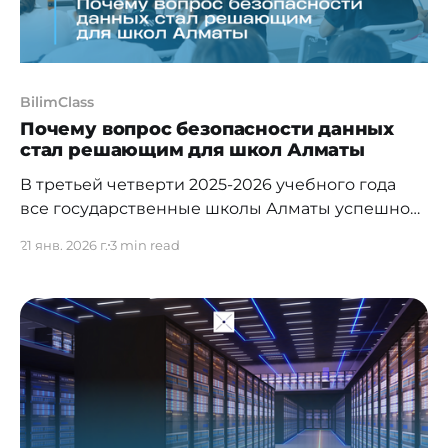
BilimClass
Почему вопрос безопасности данных
стал решающим для школ Алматы
В третьей четверти 2025-2026 учебного года
все государственные школы Алматы успешно
перешли на отечественную
21 янв. 2026 г.
3 min read
платформу BilimClass. Она работает строго в
рамках закона и соответствует всем
требованиям информационной безопасности.
BilimClass — абсолютно бесплатная платформа,
за использование которой не платят ни школы,
ни родители, ни государство. Как сообщают в
BilimClass, изначально переход на