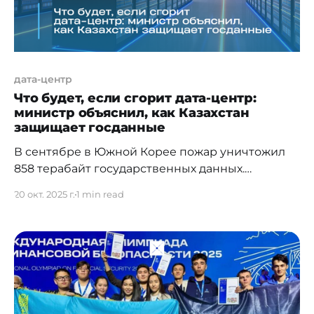
дата-центр
Что будет, если сгорит дата-центр:
министр объяснил, как Казахстан
защищает госданные
В сентябре в Южной Корее пожар уничтожил
858 терабайт государственных данных.
Министр Жаслан Мадиев рассказал, может ли
20 окт. 2025 г.
1 min read
подобное произойти в Казахстане. «У нас на
такие случаи предусмотрены резервирование,
бэкапы критических информационных систем.
Но количество данных постоянно растет, и мы
должны наращивать мощности и выстраивать
такую инфраструктуру, чтобы были основные
сервера,