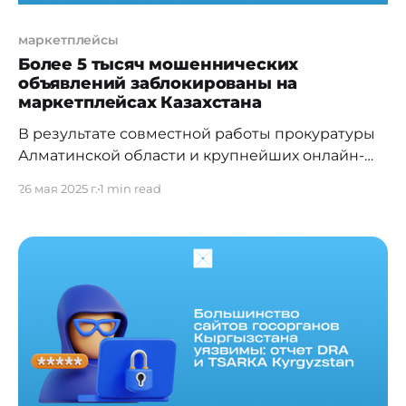
маркетплейсы
Более 5 тысяч мошеннических
объявлений заблокированы на
маркетплейсах Казахстана
В результате совместной работы прокуратуры
Алматинской области и крупнейших онлайн-
платформ в Казахстане были выявлены и
26 мая 2025 г.
1 min read
заблокированы свыше 5 000 аккаунтов с
признаками мошенничества. Ещё около 7 000
объявлений находятся на стадии проверки,
сообщили в пресс-службе региональной
прокуратуры. Инициатива реализуется в
рамках меморандума о сотрудничестве между
прокуратурой и представителями онлайн-
площадок Kolesa.