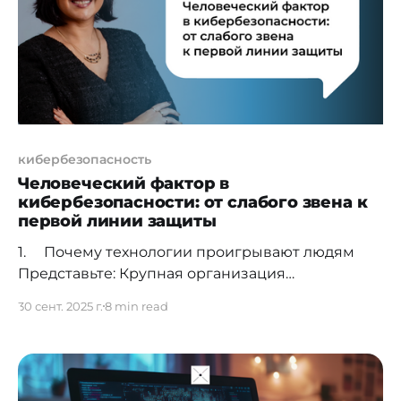
Карагандинского национального
исследовательского университета имени
кибербезопасность
Человеческий фактор в
кибербезопасности: от слабого звена к
первой линии защиты
1. Почему технологии проигрывают людям
Представьте: Крупная организация
инвестировала почти миллион долларов в
30 сент. 2025 г.
8 min read
системы защиты. Развернула SIEM, EDR,
внедрила DLP, настроила IPS и другие решения.
Месяцы работы, десятки специалистов, сотни
часов интеграции. И всё это рухнуло за 12