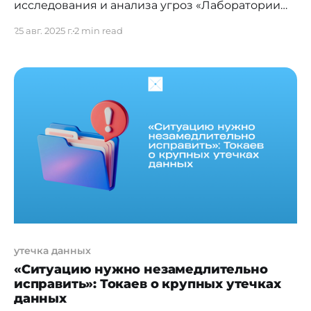
исследования и анализа угроз «Лаборатории
Касперского») обнаружили новый троянец
25 авг. 2025 г.
2 min read
удалённого доступа, который получил
название GodRAT. Он распространяется через
вредоносные файлы с расширением .scr,
замаскированные под финансовые документы.
До марта 2025 года злоумышленники
отправляли их через Skypе, после чего
переключились на другие каналы. Атакам
подверглись предприятия
утечка данных
«Ситуацию нужно незамедлительно
исправить»: Токаев о крупных утечках
данных