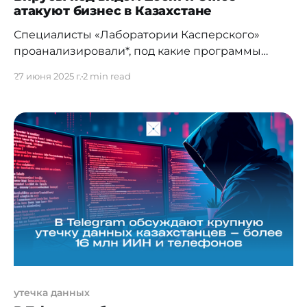
атакуют бизнес в Казахстане
Специалисты «Лаборатории Касперского»
проанализировали*, под какие программы
маскировались зловреды для кибератак на
27 июня 2025 г.
2 min read
малый и средний бизнес (МСБ) в Казахстане с
января по апрель 2025 года. На первом месте
оказался Zoom: под него мимикрировали около
половины всех обнаруженных уникальных
вредоносных и потенциально нежелательных
файлов. Причём по сравнению с аналогичным
периодом в
утечка данных