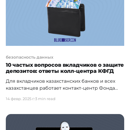
эксперты рассказывают, как защищать свои
данные от
безопасность данных
10 частых вопросов вкладчиков о защите
депозитов: ответы колл-центра КФГД
Для вкладчиков казахстанских банков и всех
казахстанцев работает контакт-центр Фонда
гарантирования депозитов по короткому
14 февр. 2025 г.
3 min read
номеру 1460, ещё один официальный источник
информации о защите сбережений в банках. В
течение года вкладчиков банков интересовали,
в основном, общие вопросы гарантии по
депозитам. 1. Какие в целом сбережения