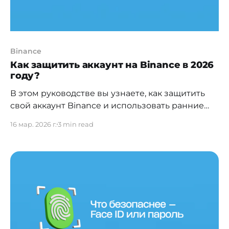
Binance
Как защитить аккаунт на Binance в 2026
году?
В этом руководстве вы узнаете, как защитить
свой аккаунт Binance и использовать ранние
предупреждения, которые помогают
16 мар. 2026 г.
3 min read
остановить ошибочный перевод до отправки
средств. Это особенно важно сейчас, когда
пользователи криптовалют все чаще
сталкиваются с мошенничеством и попытками
взлома аккаунтов. В Казахстане также
распространены схемы с фейковой
поддержкой, инвестиционными
предложениями и поддельными