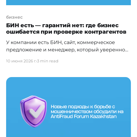
бизнес
БИН есть — гарантий нет: где бизнес
ошибается при проверке контрагентов
У компании есть БИН, сайт, коммерческое
предложение и менеджер, который уверенно
обещает выполнить всё в срок. Для многих
10 июня 2026 г.
3 min read
этого до сих пор достаточно, чтобы перейти к
следующему этапу сделки. И зря. БИН
подтверждает, что компания существует в
правовом поле. Но он не показывает, есть ли у
компании судебные дела, исполнительные