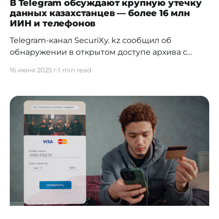
В Telegram обсуждают крупную утечку
данных казахстанцев — более 16 млн
ИИН и телефонов
Telegram-канал SecuriXy. kz сообщил об
обнаружении в открытом доступе архива с
персональными данными граждан Казахстана.
16 июня 2025 г.
1 min read
В базе содержится более 16,3 млн записей,
включая: – ФИО – ИИН – Пол и дату рождения –
Мобильные, рабочие и домашние телефоны –
Адрес проживания – Гражданство и
национальность – Названия организаций — от
частных клиник до госучреждений. Архив
«Жители Казахстана