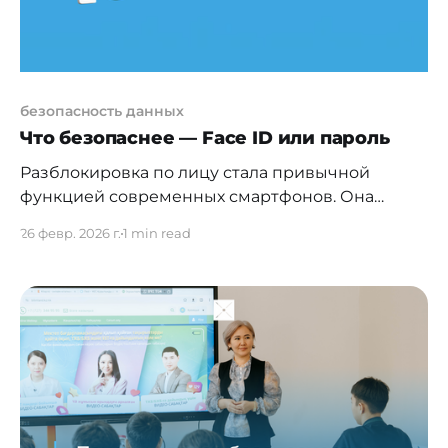
безопасность данных
Что безопаснее — Face ID или пароль
Разблокировка по лицу стала привычной
функцией современных смартфонов. Она
удобна и быстра, но у пользователей всё чаще
26 февр. 2026 г.
1 min read
возникает вопрос: что на самом деле
безопаснее — Face ID или обычный пароль?
Разбираемся, как работают оба способа защиты
и какой из них лучше использовать. Как
работает Face ID Face ID — это биометрическая
технология