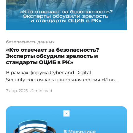
систем, поиск уязвимостей, криптография,
анализ сетевого
безопасность данных
«Кто отвечает за безопасность?
Эксперты обсудили зрелость и
стандарты ОЦИБ в РК»
В рамках форума Cyber and Digital
Security состоялась панельная сессия «И вы
говорите: актуальные проблемы ОЦИБ на
7 апр. 2025 г.
2 min read
рынке РК», посвящённая текущему состоянию
и перспективам развития оперативных
центров информационной безопасности в
Казахстане. Модератором дискуссии выступил
Александр Пушкин, руководитель SOC
компании PS Cloud Services. Он отметил, что