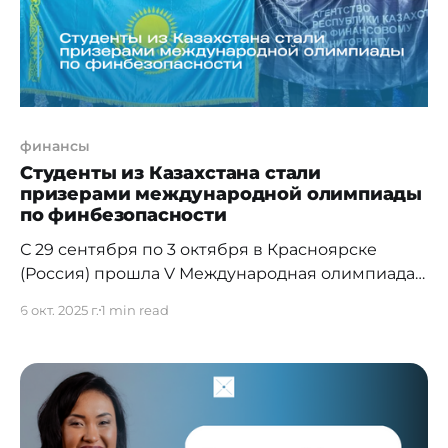
финансы
Студенты из Казахстана стали
призерами международной олимпиады
по финбезопасности
С 29 сентября по 3 октября в Красноярске
(Россия) прошла V Международная олимпиада
по финансовой безопасности, собравшая более
6 окт. 2025 г.
1 min read
600 участников из 40 стран мира.
Казахстанскую команду представляли 10
студентов вузов страны: Maqsut Narikbayev
University, Turan University, Каспийского
государственного университета технологий и
инжиниринга имени Ш. Есенова,