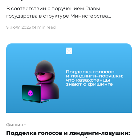
В соответствии с поручением Главы
государства в структуре Министерства
внутренних дел создан Департамент по
9 июля 2025 г.
1 min read
противодействию киберпреступности. Это
подразделение не только занимается
раскрытием интернет-мошенничеств, но также
выполняет функции по предупреждению
преступлений, организационной работе и
совершенствованию законодательства в
данной сфере. О результатах деятельности
департамента сообщил его руководитель
Жандос Сүйінбай в ходе брифинга
Фишинг
Подделка голосов и лэндинги-ловушки: