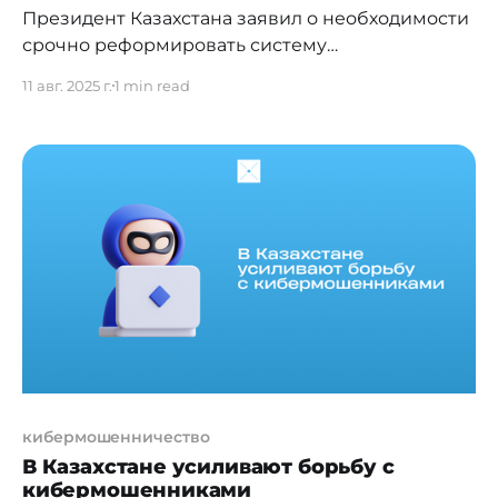
Президент Казахстана заявил о необходимости
срочно реформировать систему
кибербезопасности, усилив управление
11 авг. 2025 г.
1 min read
данными и защиту персональной информации
граждан. По его словам, развитие
искусственного интеллекта несет новые
угрозы, к которым существующие механизмы
реагирования не успевают адаптироваться.
«Мы все видим, как с помощью нейросетей
создаются биометрические копии человека,
имитируется его голос, изображение и
кибермошенничество
В Казахстане усиливают борьбу с
кибермошенниками