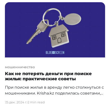
обнаружили новую схему: мошенники
предлагают купить товары в оптовых магазинах
по привлекательным ценам, а чтобы
отслеживать посылку, нужно скачать мобильное
приложение. В результате на смартфон
попадает зловред — банковский
мошенничество
Как не потерять деньги при поиске
жилья: практические советы
При поиске жилья в аренду легко столкнуться с
мошенниками. Krisha.kz поделилась советами,
как защитить себя и свои деньги. Почему
25 дек. 2024 г.
2 min read
задаток — это зона риска? Задаток, который вы