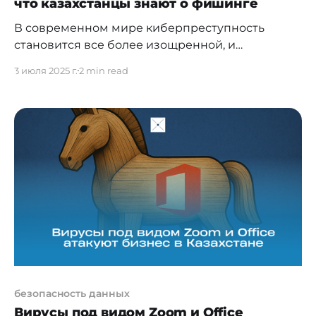
что казахстанцы знают о фишинге
В современном мире киберпреступность
становится все более изощренной, и
корпоративный фишинг занимает в этом
3 июля 2025 г.
2 min read
процессе одно из ведущих мест. Несмотря на
осведомленность о методах кибератак, многие
компании остаются уязвимыми перед лицом
мошенников. С января по март 2025 года в
Казахстане зафиксировали 30 тыс. инцидентов
в сфере информационной безопасности — в 2
безопасность данных
Вирусы под видом Zoom и Office