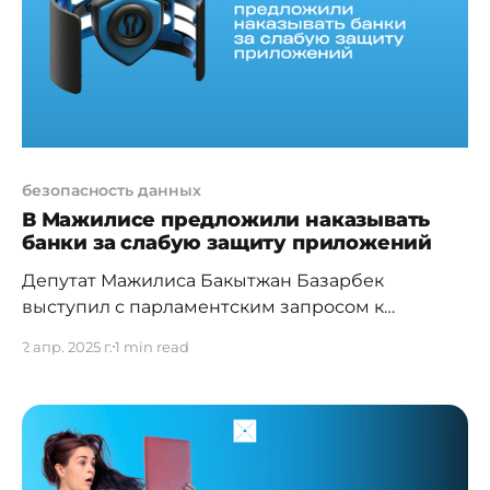
разговор об ОЦИБ не может
безопасность данных
В Мажилисе предложили наказывать
банки за слабую защиту приложений
Депутат Мажилиса Бакытжан Базарбек
выступил с парламентским запросом к
Генеральному прокурору РК, в котором
2 апр. 2025 г.
1 min read
предложил ввести ответственность для банков
за недостаточный уровень безопасности
мобильных приложений. По словам депутата,
на фоне стремительного роста
киберпреступности финансовые учреждения