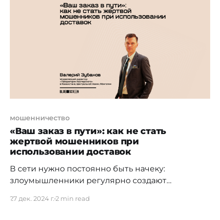
первоочередной задачей. По данным Microsoft
Entra, ежедневно фиксируется более 600
миллионов атак на учетные записи, из которых
более 99%
мошенничество
«Ваш заказ в пути»: как не стать
жертвой мошенников при
использовании доставок
В сети нужно постоянно быть начеку:
злоумышленники регулярно создают
фальшивые сайты, чтобы красть личные
27 дек. 2024 г.
2 min read
данные и деньги пользователей. Недавно
эксперты «Лаборатории Касперского»