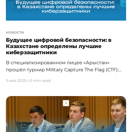
субдомены и
новости
Будущее цифровой безопасности: в
Казахстане определены лучшие
киберзащитники
В специализированном лицее «Арыстан»
прошёл турнир Military Capture The Flag (CTF):
Digital Fortress — масштабные соревнования по
5 мая 2025 г.
2 min read
кибербезопасности, объединившие, будущих
офицеров, студентов технических
специальностей, курсантов военных кафедр и
профессионалов IT-индустрии. Источник фото:
Специализированный лицей «Арыстан» 12
команд соревновались в решении 25
практических киберзадач: взлом защищённых