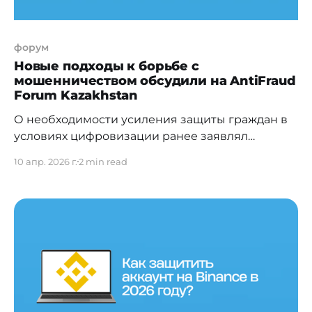
форум
Новые подходы к борьбе с
мошенничеством обсудили на AntiFraud
Forum Kazakhstan
О необходимости усиления защиты граждан в
условиях цифровизации ранее заявлял
Президент Казахстана Касым-Жомарт Токаев,
10 апр. 2026 г.
2 min read
подчеркнув, что именно население остаётся
«наиболее уязвимым звеном». Сегодня
цифровые системы становятся одной из
ключевых основ развития государства, а риски
мошенничества продолжают расти. И поэтому
всё чаще возникает необходимость защищать
казахстанцев от их собственной доверчивости.
Для