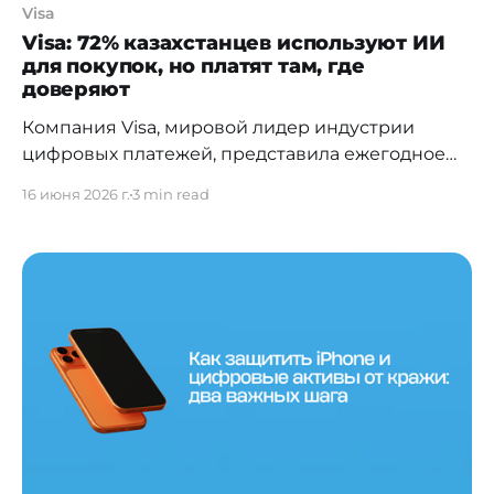
Visa
Visa: 72% казахстанцев используют ИИ
для покупок, но платят там, где
доверяют
Компания Visa, мировой лидер индустрии
цифровых платежей, представила ежегодное
исследование Stay Secure в Казахстане,
16 июня 2026 г.
3 min read
посвященное осведомленности потребителей
о цифровой коммерции и мошенничестве, а
также их поведению в онлайн-среде.
Исследование этого года, проведенное
компанией Wakefield Research, показывает, как
ИИ-инструменты и социальная коммерция
меняют потребительские привычки, при этом
ожидания в отношении доверия