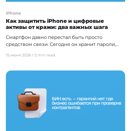
iPhone
Как защитить iPhone и цифровые
активы от кражи: два важных шага
Смартфон давно перестал быть просто
средством связи. Сегодня он хранит пароли,
банковские приложения, коды двухфакторной
15 июня 2026 г.
2 min read
аутентификации, доступ к электронной почте и
цифровым активам. Поэтому потеря или кража
устройства может привести не только к утрате
самого телефона, но и к компрометации личных
данных и финансовых средств. Эксперты по
кибербезопасности отмечают, что