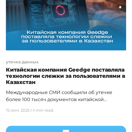
секунд — время, которое потребовалось
сотруднику, чтобы ввести пароль в
фишинговую форму. 20
утечка данных
Китайская компания Geedge поставляла
технологии слежки за пользователями в
Казахстан
Международные СМИ сообщили об утечке
более 100 тысяч документов китайской
компании Geedge Networks (500 ГБ исходников,
15 сент. 2025 г.
1 min read
логов и документации), связанной с
создателями «Великого файрвола» Китая.
Материалы показали, что компания продает