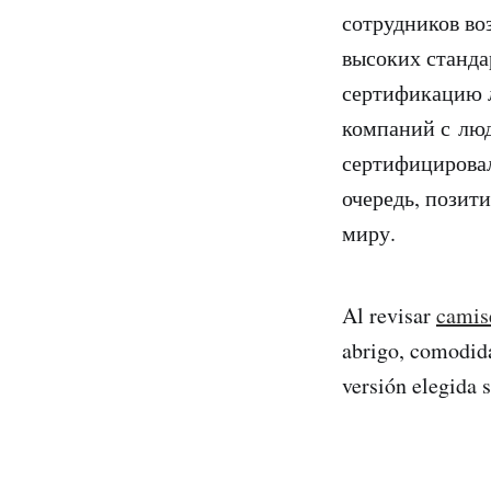
сотрудников во
высоких станда
сертификацию л
компаний с людь
сертифицировал
очередь, позит
миру.
Al revisar
camise
abrigo, comodida
versión elegida 