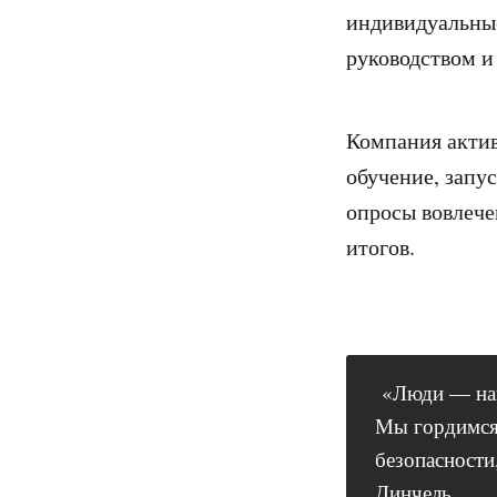
индивидуальные
руководством и
Компания актив
обучение, запу
опросы вовлече
итогов.
«Люди — наш
Мы гордимся 
безопасности
Динчель.