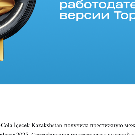
Cola İçecek Kazakshstan
получила престижную ме
ployer 2025. Сертификация подтверждает высокий у