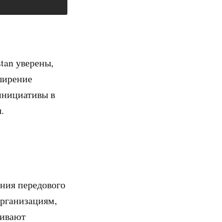
tan уверены,
сширение
инициативы в
я.
ания передового
организациям,
чивают