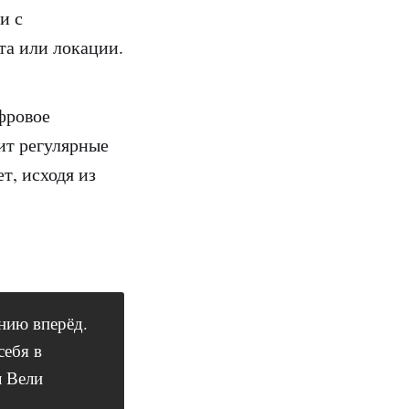
и с
та или локации.
фровое
ит регулярные
т, исходя из
нию вперёд.
себя в
л Вели