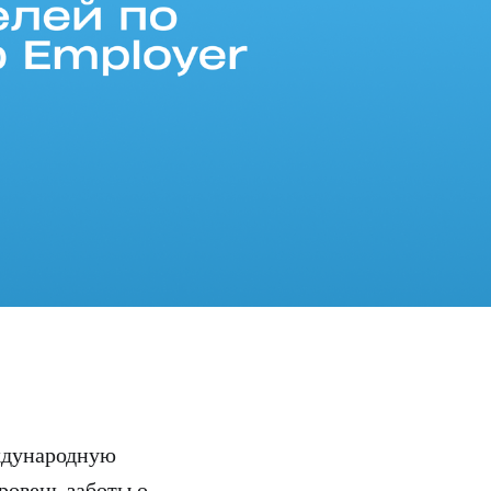
ждународную
ровень заботы о