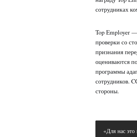
сотрудниках ко
Top Employer — 
проверки со ст
признания пере
оцениваются по
программы адап
сотрудников. C
стороны.
«Для нас это