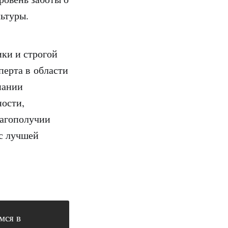
ьтуры.
ики и строгой
перта в области
пании
ности,
лагополучии
 с лучшей
мся в