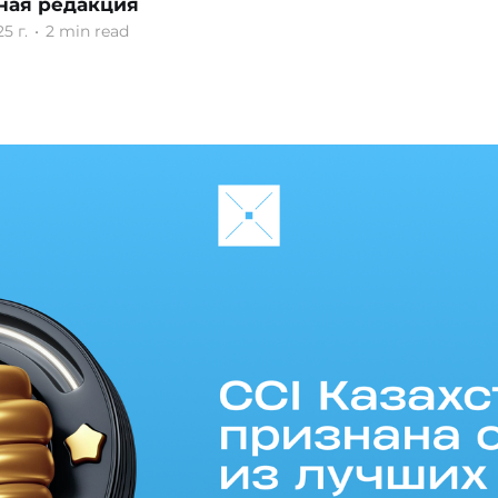
ная редакция
5 г.
•
2 min read