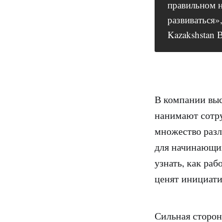
правильном н
развиваться»
Kazakshstan 
В компании выс
нанимают сотру
множество разл
для начинающих
узнать, как раб
ценят инициати
Сильная сторон