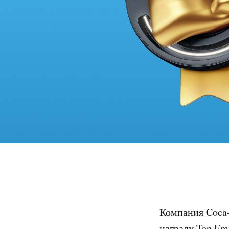
Компания Coca-
награду Top Em