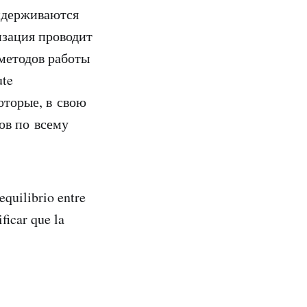
ридерживаются
изация проводит
методов работы
ute
оторые, в свою
ов по всему
equilibrio entre
ficar que la