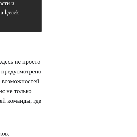
асти и
a İçecek
здесь не просто
с предусмотрено
х возможностей
с не только
щей команды, где
ков,