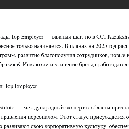
ады Top Employer — важный шаг, но в CCI Kazakshs
ресное только начинается. В планах на 2025 год ра
рамм, развитие благополучия сотрудников, новые 
бразия & Инклюзии и усиление бренда работодател
и Top Employer
nstitute — международный эксперт в области призн
управления персоналом. Этот статус присуждается 
о развивают свою корпоративную культуру, обеспе