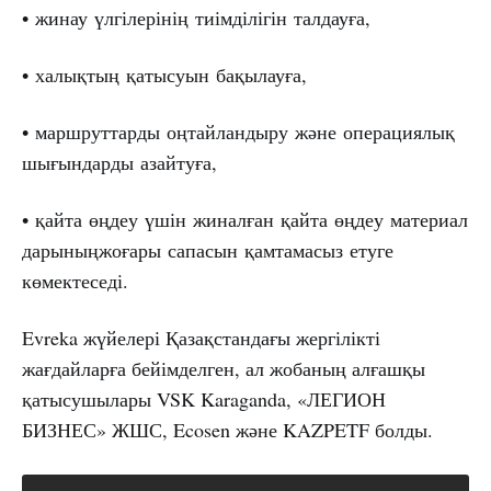
• жинау үлгілерінің тиімділігін талдауға,
• халықтың қатысуын бақылауға,
• маршруттарды оңтайландыру және операциялық
шығындарды азайтуға,
• қайта өңдеу үшін жиналған қайта өңдеу материал
дарыныңжоғары сапасын қамтамасыз етуге
көмектеседі.
Evreka жүйелері Қазақстандағы жергілікті
жағдайларға бейімделген, ал жобаның алғашқы
қатысушылары VSK Karaganda, «ЛЕГИОН
БИЗНЕС» ЖШС, Ecosen және KAZPETF болды.