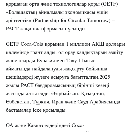
қоршаған орта және технологиялар қоры (GETF)
«Болашақтың айналмалы экономикасы үшін
әріптестік» (Partnership for Circular Tomorrow) –
PACT жаңа платформасын ұсынды.
GETF Coca-Cola қорынан 1 миллион АҚШ доллары
көлемінде грант алды, ол орау қалдықтарын азайту
және оларды Еуразия мен Таяу Шығыс
аймағында пайдалануды жақсарту бойынша
шешімдерді жүзеге асыруға бағытталған.2025
жылы PACT бағдарламасының бірінші кезеңі
аясында алты елде: Әзірбайжан, Қазақстан,
Өзбекстан, Түркия, Ирак және Сауд Арабиясында
бастамалар іске қосылады.
ОА және Кавказ елдеріндегі Coca-