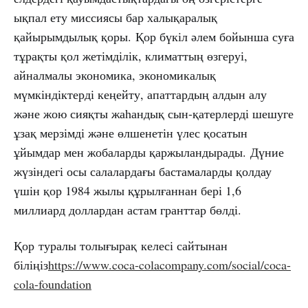
ықпал ету миссиясы бар халықаралық
қайырымдылық қоры. Қор бүкіл әлем бойынша суға
тұрақты қол жетімділік, климаттың өзгеруі,
айналмалы экономика, экономикалық
мүмкіндіктерді кеңейту, апаттардың алдын алу
және жою сияқты жаһандық сын-қатерлерді шешуге
ұзақ мерзімді және өлшенетін үлес қосатын
ұйымдар мен жобаларды қаржыландырады. Дүние
жүзіндегі осы салалардағы бастамаларды қолдау
үшін қор 1984 жылы құрылғаннан бері 1,6
миллиард доллардан астам гранттар бөлді.
Қор туралы толығырақ келесі сайтынан
біліңіз
https://www.coca-colacompany.com/social/coca-
cola-foundation