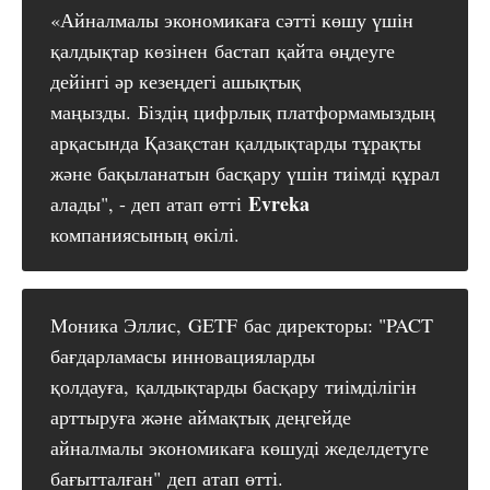
«Айналмалы экономикаға сәтті көшу үшін
қалдықтар көзінен бастап қайта өңдеуге
дейінгі әр кезеңдегі ашықтық
маңызды. Біздің цифрлық платформамыздың
арқасында Қазақстан қалдықтарды тұрақты
және бақыланатын басқару үшін тиімді құрал
Evreka 
алады", - деп атап өтті
компаниясының өкілі.
Моника Эллис, GETF бас директоры: "PACT
бағдарламасы инновацияларды
қолдауға, қалдықтарды басқару тиімділігін
арттыруға және аймақтық деңгейде
айналмалы экономикаға көшуді жеделдетуге
бағытталған" деп атап өтті.