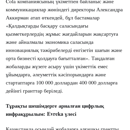
Cola компаниясының үкіметпен байланыс және
коммуникациялар жөніндегі директоры Александра
Аккирман атап өткендей, бұл бастамалар
«Қалдықтарды басқару саласындағы
қызметкерлердің жұмыс жағдайларын жақсартуға
және айналмалы экономика саласында
инновациялық тәжірибелерді енгізетін шағын және
орта бизнесті қолдауға бағытталған». Таңдалған
жобаларды жүзеге асыру үшін үкіметтік емес
ұйымдарға, әлеуметтік кәсіпорындарға және
стартаптарға 100 000 доллардан 400 000 долларға
дейінгі гранттар беріледі.
Тұрақты шешімдерге
арналған цифрлық
инфрақұрылым:
Evreka үлесі
Қазақстанда осындай жобаларға алғашқы грантты