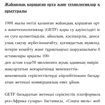
Жаһандық
қоршаған
орта
және
технологиялар
қ
орытуралы
1988 жылы негізі қаланған жаһандық қоршаған орт
а жәнетехнологиялар (GETF) қоры су қауіпсіздігі м
ен суға қолжетімділік, айналым, кәсіпкерлік, денса
улық сақтау жүйесіннығайту, қоғамдастық мүмкінд
іктерін кеңейту және тұрақтыауыл шаруашылығы б
астамалары арқылы 100-
ден астам елде58 миллионға жуық адамның өмірін
жақсартатын жоғарытиімді мемлекеттік-
жекеменшік серіктестіктерді әзірлейтінжәне басқар
атын жетекші коммерциялық емес ұйым.
GETF басқаратын жетекші серіктестік платформала
рға«Африка сулары» бастамасы, «Соңғы миль» жоб