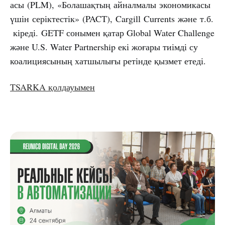
асы (PLM), «Болашақтың айналмалы экономикасы
үшін серіктестік» (PACT), Cargill Currents және т.б.
кіреді. GETF сонымен қатар Global Water Challenge
және U.S. Water Partnership екі жоғары тиімді су
коалициясының хатшылығы ретінде қызмет етеді.
TSARKA қолдауымен