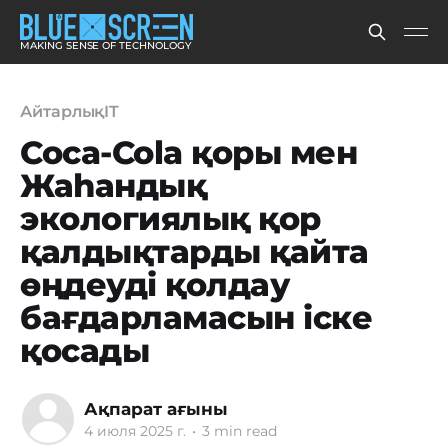
MAKING SENSE OF TECHNOLOGY
АйтарлықIT
Coca-Cola қоры мен
Жаһандық
экологиялық қор
қалдықтарды қайта
өңдеуді қолдау
бағдарламасын іске
қосады
Ақпарат ағыны
4 июля 2025 г.
•
3 min read