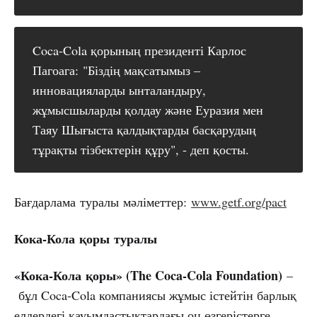
Coca-Cola қорының президенті Карлос
Пагоага: "Біздің мақсатымыз –
инновацияларды ынталандыру,
жұмысшыларды қолдау және Еуразия мен
Таяу Шығыста қалдықтарды басқарудың
тұрақты тізбектерін құру", - деп қосты.
Бағдарлама туралы мәліметтер:
www.getf.org/pact
Кока-Кола
қоры
туралы
«Кока-Кола
қоры» (The Coca-Cola Foundation)
–
бұл Coca-Cola компаниясы жұмыс істейтін барлық
елдердегі қауымдастықтардағы оң өзгерістерге