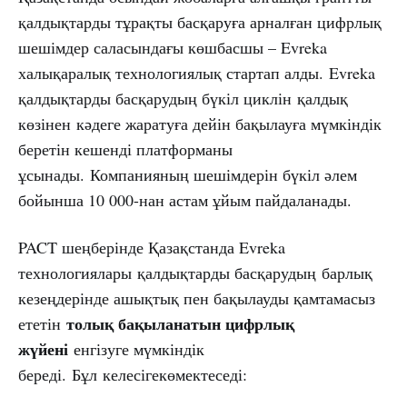
қалдықтарды тұрақты басқаруға арналған цифрлық
шешімдер саласындағы көшбасшы – Evreka
халықаралық технологиялық стартап алды. Evreka
қалдықтарды басқарудың бүкіл циклін қалдық
көзінен кәдеге жаратуға дейін бақылауға мүмкіндік
беретін кешенді платформаны
ұсынады. Компанияның шешімдерін бүкіл әлем
бойынша 10 000-нан астам ұйым пайдаланады.
PACT шеңберінде Қазақстанда Evreka
технологиялары қалдықтарды басқарудың барлық
кезеңдерінде ашықтық пен бақылауды қамтамасыз
толық бақыланатын цифрлық
ететін
жүйені
енгізуге мүмкіндік
береді. Бұл келесігекөмектеседі: