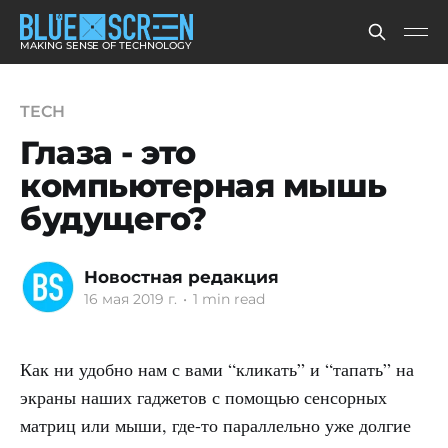
MAKING SENSE OF TECHNOLOGY
TECH
Глаза - это
компьютерная мышь
будущего?
Новостная редакция
16 мая 2019 г.
•
1 min read
Как ни удобно нам с вами “кликать” и “тапать” на
экраны наших гаджетов с помощью сенсорных
матриц или мыши, где-то параллельно уже долгие