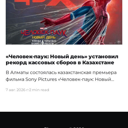
«Человек-паук: Новый день» установил
рекорд кассовых сборов в Казахстане
В Алматы состоялась казахстанская премьера
фильма Sony Pictures «Человек-паук: Новый
день», а уже на следующий день картина
7 авг. 2026 г.
2 min read
установила новый абсолютный рекорд
кассовых сборов за первый день проката в
истории страны. Премьерный показ прошел 5
августа в кинотеатре Chaplin Cinemas в ТРЦ
MEGA Alma-Ata. Первыми увидеть новое
приключение Питера Паркера после