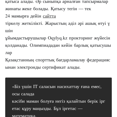
қатыса алады. Әр сыныпқа арналған тапсырмалар
жинағы жеке болады. Қатысу тегін — тек
24 мамырға дейін
сайтта
тіркелу жеткілікті. Жарыстың әділ әрі ашық өтуі ү
шін
ұйымдастырушылар Oqylyq.kz прокторинг жүйесін
қолданады. Олимпиададан кейін барлық қатысушы
лар
Қазақстанның спорттық бағдарламалау федерацияс
ынан электронды сертификат алады.
«Біз үшін IT саласын насихаттау ғана емес,
осы салада
кәсіби маман болуға негіз қалайтын берік ірг
етас құру маңызды. Бұл іргетас —
математика.