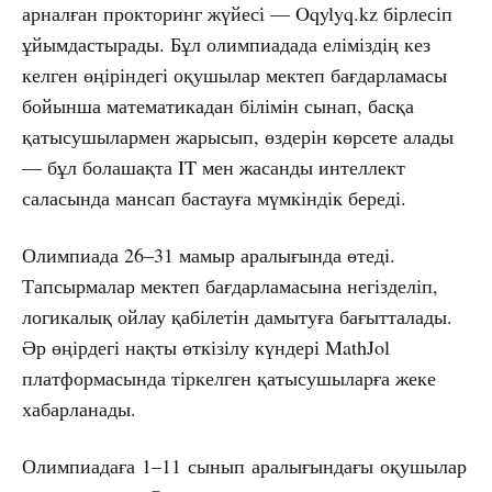
арналған прокторинг жүйесі — Oqylyq.kz бірлесіп
ұйымдастырады. Бұл олимпиадада еліміздің кез
келген өңіріндегі оқушылар мектеп бағдарламасы
бойынша математикадан білімін сынап, басқа
қатысушылармен жарысып, өздерін көрсете алады
— бұл болашақта IT мен жасанды интеллект
саласында мансап бастауға мүмкіндік береді.
Олимпиада 26–31 мамыр аралығында өтеді.
Тапсырмалар мектеп бағдарламасына негізделіп,
логикалық ойлау қабілетін дамытуға бағытталады.
Әр өңірдегі нақты өткізілу күндері MathJol
платформасында тіркелген қатысушыларға жеке
хабарланады.
Олимпиадаға 1–11 сынып аралығындағы оқушылар