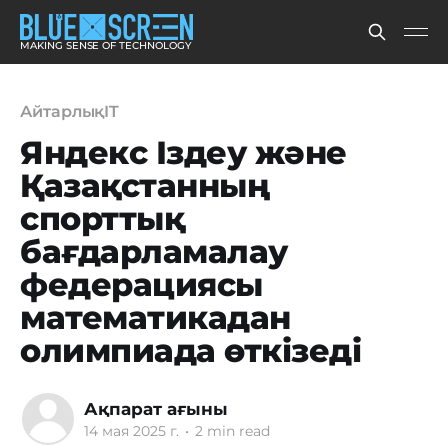
MAKING SENSE OF TECHNOLOGY
АйтарлықIT
Яндекс Іздеу және
Қазақстанның
спорттық
бағдарламалау
федерациясы
математикадан
олимпиада өткізеді
Ақпарат ағыны
14 мая 2025 г.
•
2 min read