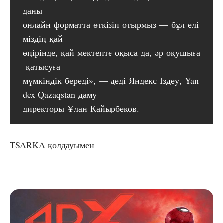
даны
онлайн форматта өткізіп отырмыз — бұл елі
міздің қай
өңірінде, қай мектепте оқыса да, әр оқушыға
қатысуға
мүмкіндік береді», — деді Яндекс Іздеу, Yan
dex Qazaqstan даму
директоры Ұлан Қайырбеков.
TSARKA қолдауымен