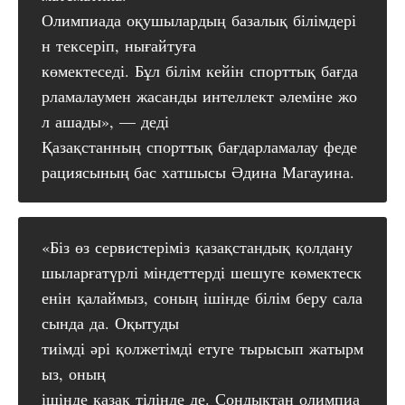
Олимпиада оқушылардың базалық білімдері
н тексеріп, нығайтуға
көмектеседі. Бұл білім кейін спорттық бағда
рламалаумен жасанды интеллект әлеміне жо
л ашады», — деді
Қазақстанның спорттық бағдарламалау феде
рациясының бас хатшысы Әдина Магауина.
«Біз өз сервистеріміз қазақстандық қолдану
шыларғатүрлі міндеттерді шешуге көмектеск
енін қалаймыз, соның ішінде білім беру сала
сында да. Оқытуды
тиімді әрі қолжетімді етуге тырысып жатырм
ыз, оның
ішінде қазақ тілінде де. Сондықтан олимпиа