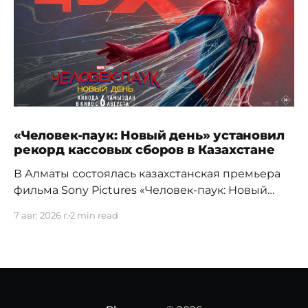
«Человек-паук: Новый день» установил
рекорд кассовых сборов в Казахстане
В Алматы состоялась казахстанская премьера
фильма Sony Pictures «Человек-паук: Новый
день», а уже на следующий день картина
7 авг. 2026 г.
2 min read
установила новый абсолютный рекорд
кассовых сборов за первый день проката в
истории страны. Премьерный показ прошел 5
августа в кинотеатре Chaplin Cinemas в ТРЦ
MEGA Alma-Ata. Первыми увидеть новое
приключение Питера Паркера после