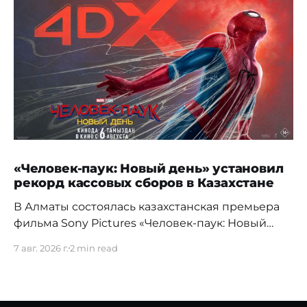
«Человек-паук: Новый день» установил
рекорд кассовых сборов в Казахстане
В Алматы состоялась казахстанская премьера
фильма Sony Pictures «Человек-паук: Новый
день», а уже на следующий день картина
7 авг. 2026 г.
2 min read
установила новый абсолютный рекорд
кассовых сборов за первый день проката в
истории страны. Премьерный показ прошел 5
августа в кинотеатре Chaplin Cinemas в ТРЦ