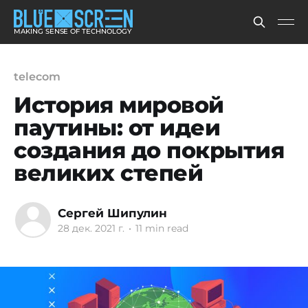
MAKING SENSE OF TECHNOLOGY
telecom
История мировой
паутины: от идеи
создания до покрытия
великих степей
Сергей Шипулин
28 дек. 2021 г.
•
11 min read