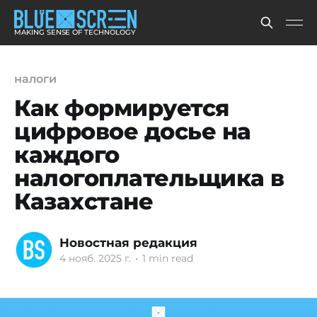
MAKING SENSE OF TECHNOLOGY
налоги
Как формируется
цифровое досье на
каждого
налогоплательщика в
Казахстане
Новостная редакция
4 нояб. 2025 г.
•
1 min read