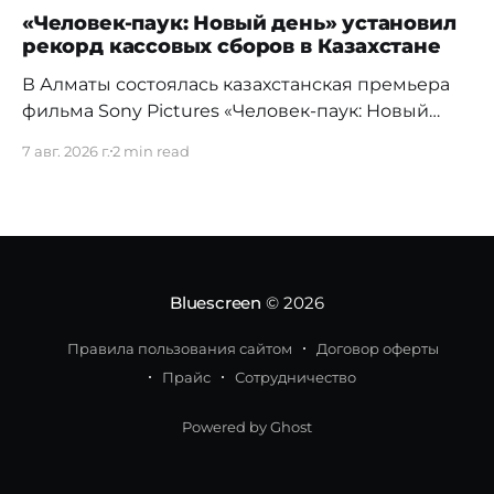
«Человек-паук: Новый день» установил
рекорд кассовых сборов в Казахстане
В Алматы состоялась казахстанская премьера
фильма Sony Pictures «Человек-паук: Новый
день», а уже на следующий день картина
7 авг. 2026 г.
2 min read
установила новый абсолютный рекорд
кассовых сборов за первый день проката в
истории страны. Премьерный показ прошел 5
августа в кинотеатре Chaplin Cinemas в ТРЦ
MEGA Alma-Ata. Первыми увидеть новое
приключение Питера Паркера после
Bluescreen
© 2026
Правила пользования сайтом
Договор оферты
Прайс
Сотрудничество
Powered by Ghost