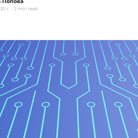
 Попова
22 г.
•
2 min read