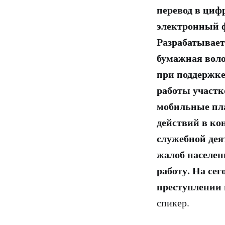
перевод в циф
электронный ф
Разрабатывает
бумажная воло
при поддержке
работы участк
мобильные пла
действий в ко
служебной дея
жалоб населен
работу. На се
преступлении 
спикер.