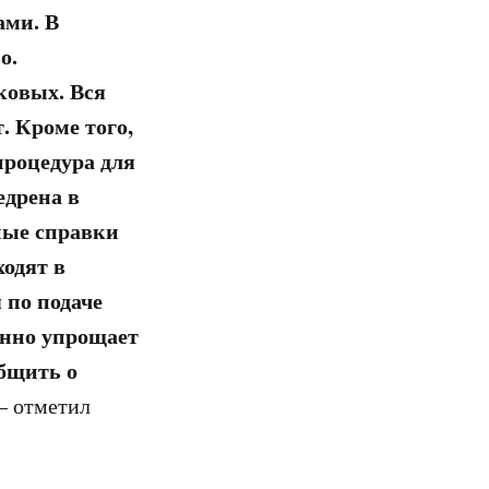
ами. В
о.
ковых. Вся
. Кроме того,
процедура для
едрена в
ные справки
одят в
 по подаче
енно упрощает
общить о
— отметил