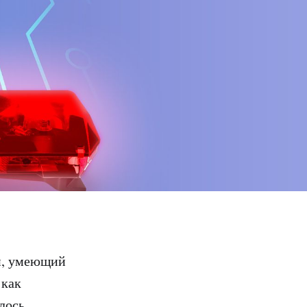
й, умеющий
 как
лось