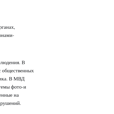
рганах,
онами-
блюдения. В
 с общественных
тика. В МВД
темы фото-и
енные на
арушений.