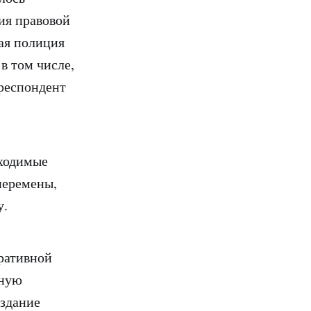
ия правовой
ая полиция
в том числе,
респондент
бходимые
перемены,
у.
ративной
ьную
здание