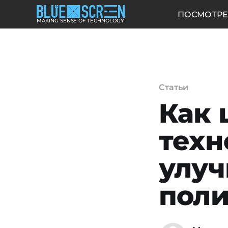
ПОСМОТРЕ
MAKING SENSE OF TECHNOLOGY
Статьи
Как
техн
улуч
пол