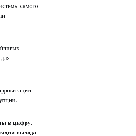
системы самого
ли
ойчивых
 для
ифровизации.
упции.
ны в цифру.
тадии выхода