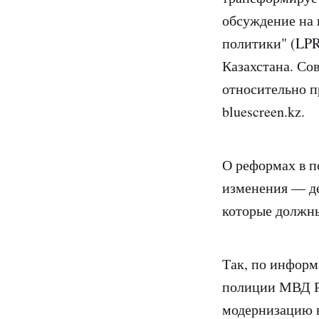
обсуждение на 
политики" (LPR
Казахстана. Со
относительно п
bluescreen.kz.
О реформах в п
изменения — де
которые должны
Так, по информ
полиции МВД Р
модернизацию 