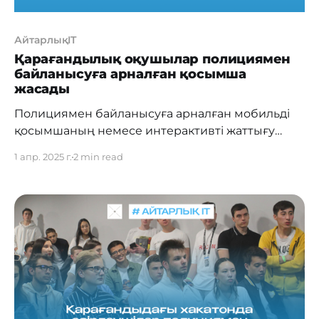
АйтарлықIT
Қарағандылық оқушылар полициямен
байланысуға арналған қосымша
жасады
Полициямен байланысуға арналған мобильді
қосымшаның немесе интерактивті жаттығу
платформасының MVP-н бар болғаны екі күнде
1 апр. 2025 г.
2 min read
жасау — кез келгеннің қолынан келе бермейтін
іс. Алайда хакатонға қатысушылар жас пен
тәжірибе басты емес екенін дәлелдеді.
Жеңімпаздар қатарында студенттер мен
тәжірибелі бағдарламашылар ғана емес,
сонымен қатар бәсекеден қорықпай, мықты
жобаларын ұсынған мектеп оқушылары да
болды.