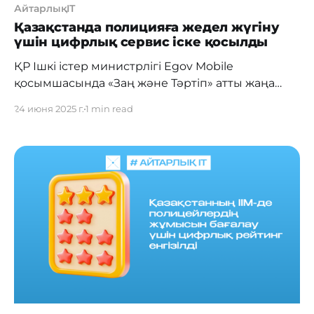
АйтарлықIT
Қазақстанда полицияға жедел жүгіну
үшін цифрлық сервис іске қосылды
ҚР Ішкі істер министрлігі Egov Mobile
қосымшасында «Заң және Тәртіп» атты жаңа
сервисті іске қосты. Енді пайдаланушылар
24 июня 2025 г.
1 min read
тәулік бойы полицияға тікелей
құқықбұзушылықтар туралы хабарлай алады —
соның ішінде қоғамдық тәртіпті бұзу, отбасылық
зорлық-зомбылық немесе жол-көлік оқиғалары
туралы. EGov Mobile басты бетінде арнайы «Заң
және Тәртіп» иконкасы пайда болды. ІІМ
баспасөз қызметінің