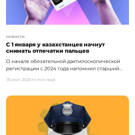
новости
С 1 января у казахстанцев начнут
снимать отпечатки пальцев
О начале обязательной дактилоскопической
регистрации с 2024 года напомнил старший
инспектор Комитета миграционной службы
25 сент. 2023 г.
1 min read
МВД РК Нуржан Джанабаев. Кто подлежит
дактилоскопической регистрации? Все
граждане республики и постоянно
проживающие в ней иностранцы, кроме детей
в возрасте до 12 лет. Как это будет происходить?
Снятие отпечатков пальцев будет проводиться
в ЦОНах при