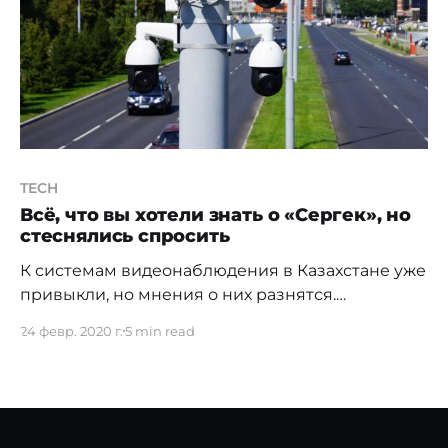
областях подняли тему "Новая полиция
Казахстана. Современные вызовы и запросы
общества". Их мнение, в том числе,
TECH
Всё, что вы хотели знать о «Сергек», но
стеснялись спросить
К системам видеонаблюдения в Казахстане уже
привыкли, но мнения о них разнятся.
Автовладельцы не всегда доверяют их
24 февр. 2020 г.
5 min read
показаниям, некоторые пешеходы считают, что
камеры за ними следят, а сотрудники
правоохранительных органов отчитываются о
том, как подобные системы помогают им в
работе. Фейковые рассылки в мессенджерах и