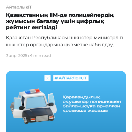
АйтарлықIT
Қазақстанның ІІМ-де полицейлердің
жұмысын бағалау үшін цифрлық
рейтинг енгізілді
Қазақстан Республикасы Ішкі істер министрлігі
ішкі істер органдарына қызметке қабылдау,
тағайындау, ауыстыру және қызмет бойынша
2 апр. 2025 г.
1 min read
ілгерілету тәртібіне өзгерістер енгізді. Негізгі
жаңалықтардың бірі – енді қызметкерлердің
мансаптық өсуіндегі бәсекеге қабілеттілігін
бағалау үшін цифрлық рейтинг қолданылатын
болады. Жаңа ережелерге сәйкес: ● Қатардағы,
кіші және орта басшылық құрамдағы
лауазымдарға қабылдау барлық
кандидаттардың деректері тіркелетін
ақпараттық