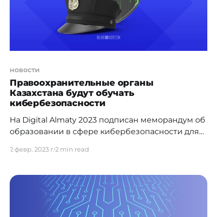
kazahstanskih-policeyskih_a4083141] о
внедрении
новости
Правоохранительные органы
Казахстана будут обучать
кибербезопасности
На Digital Almaty 2023 подписан меморандум об
образовании в сфере кибербезопасности для
сотрудников правоохранительных органов.
2 февр. 2023 г.
2 min read
Четырехстороннее соглашение в рамках
форума подписали Центр развития платежных
и финансовых технологий Национального
Банка Республики Казахстан", Binance Казахстан
Международный технопарк Astana Hub и
Академия правоохранительных органов при