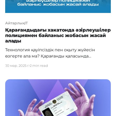
АйтарлықIT
Қарағандыдағы хакатонда әзірлеушілер
полициямен байланыс жобасын жасай
алады
Технология қауіпсіздік пен оқыту жүйесін
өзгерте ала ма? Қарағанды қаласында
әзірлеушілерге өз дағдыларын тексеріп қана
20 мар. 2025 г.
2 min read
қоймай, нақты қолдануды табатын IT-шешімдер
жасау ұсынылады. 28-30 наурыз аралығында
Хакатон өтеді, ол жерде қатысушылар халықты
полициямен байланыстыру үшін мобильді
қосымша және интерактивті жаттығу
платформасын әзірлейтін болады. Ең жақсы
жобалар ақшалай сыйақы алып қана қоймай,