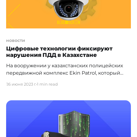
новости
Цифровые технологии фиксируют
нарушения ПДД в Казахстане
На вооружении у казахстанских полицейских
передвижной комплекс Ekin Patrol, который
собирает данные об автомобилях и система
26 июня 2023 г.
1 min read
«Қорғау», фиксирующая нарушения ПДД. В
столице прошел форум "Обеспечение
общественной безопасности в партнерстве с
обществом: проблемы и пути решения". Где
представитель МВД Шугыла Турлыбек
рассказала [https://www.inform.kz/ru/kakie-
tehnologii-nahodyatsya-na-vooruzhenii-u-