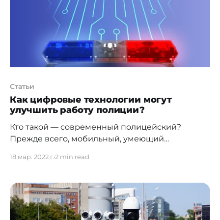
Генеральной прокуратуре Республики
Казахстан. В рамках совместной деятельности
Статьи
Как цифровые технологии могут
улучшить работу полиции?
Кто такой — современный полицейский?
Прежде всего, мобильный, умеющий
анализировать и пользоваться современными
18 мар. 2022 г.
2 min read
технологиями. О том, как трансформируется
правоохранительная система Казахстана,
состоялось обсуждение на площадке
общественного Фонда "Центр исследования
правовой политики" (LPRC). Эксперты в разных