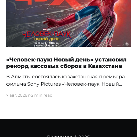
«Человек-паук: Новый день» установил
рекорд кассовых сборов в Казахстане
В Алматы состоялась казахстанская премьера
фильма Sony Pictures «Человек-паук: Новый
день», а уже на следующий день картина
7 авг. 2026 г.
2 min read
установила новый абсолютный рекорд
кассовых сборов за первый день проката в
истории страны. Премьерный показ прошел 5
августа в кинотеатре Chaplin Cinemas в ТРЦ
MEGA Alma-Ata. Первыми увидеть новое
приключение Питера Паркера после