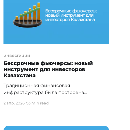
тысячи казахстанских абитуриентов
получают письма из зарубежных
университетов. Для
инвестиции
Бессрочные фьючерсы: новый
инструмент для инвесторов
Казахстана
Традиционная финансовая
инфраструктура была построена
десятилетия назад, задолго до того, как
2 апр. 2026 г.
3 min read
электронная торговля в режиме
реального времени стала нормой. Сегодня
профессиональные участники рынка все
чаще сталкиваются с ограничениями этой