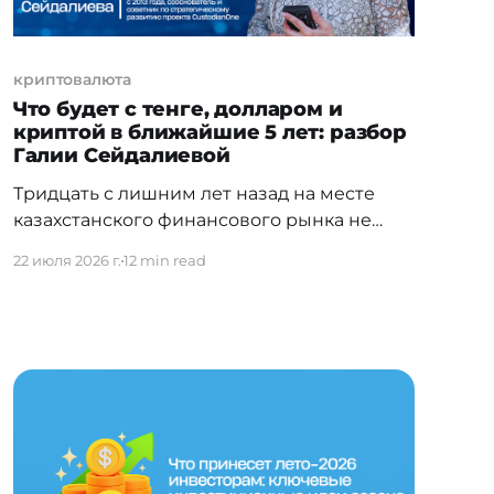
криптовалюта
Что будет с тенге, долларом и
криптой в ближайшие 5 лет: разбор
Галии Сейдалиевой
Тридцать с лишним лет назад на месте
казахстанского финансового рынка не
было почти ничего — ни бирж, ни правил,
22 июля 2026 г.
12 min read
ни учебников, по которым можно было бы
учиться. Галия Сейдалиева строила его
буквально с нуля: прошла путь от совета
директоров KASE и Центрального
депозитария до вывода компаний на
NASDAQ и LSE, а