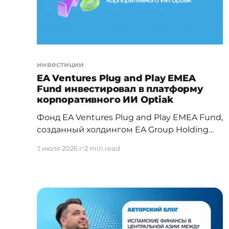
инвестиции
EA Ventures Plug and Play EMEA
Fund инвестировал в платформу
корпоративного ИИ Optiak
Фонд EA Ventures Plug and Play EMEA Fund,
созданный холдингом EA Group Holding
совместно с глобальной платформой Plug
2 июля 2026 г.
2 min read
and Play, принял участие в pre-seed раунде
на €4 млн американо-испанской
компании Optiak, разработчика модульной
операционной системы для управления
корпоративными ИИ-инструментами.
Optiak сводит управление всем
корпоративным ИИ в единый