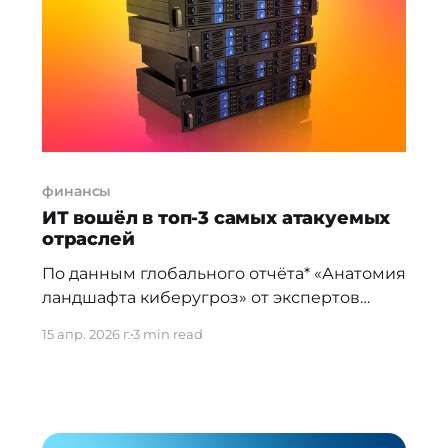
Изменение прогноза на Позитивный
отражает улучшение бизнес-профиля
компании и структурное снижение
валютного риска: по
финансы
ИТ вошёл в топ-3 самых атакуемых
отраслей
По данным глобального отчёта* «Анатомия
ландшафта киберугроз» от экспертов
центра сервисов по кибербезопасности
15 апр. 2026 г.
3 min read
«Лаборатории Касперского»,
государственные учреждения и
промышленность остаются самыми
привлекательными целями для
злоумышленников — в 2025 году на них