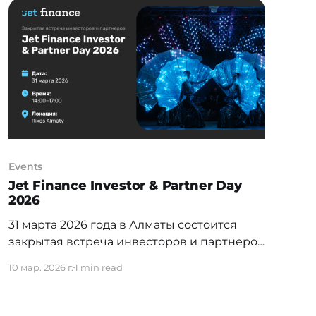
профессиональным сообществом в
лице Ассоциации «Compliance
Hub» и International Compliance Association
(ICA) – одной из ведущих международных
организаций, формирующих
образовательные и методологические
стандарты в области комплаенс и
противодействия финансовым
преступлениям.
Events
Jet Finance Investor & Partner Day
2026
31 марта 2026 года в Алматы состоится
закрытая встреча инвесторов и партнеров
Jet Finance Investor & Partner Day 2026.
10 мар. 2026 г.
1 min read
Дата: 31 марта 2026 Время: 14:00–17:00
Место: Rixos Almaty, г. Алматы, проспект
Сейфуллина, 506 Что в программе: — итоги