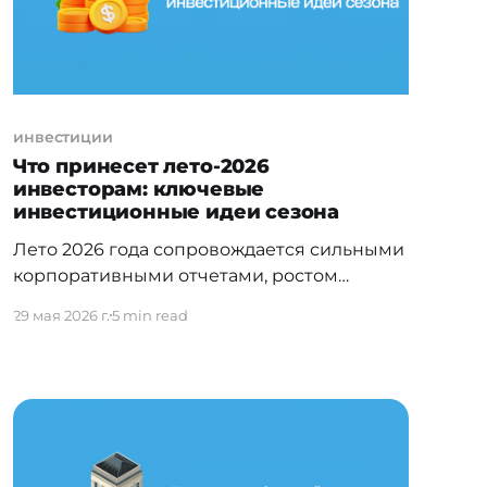
инвестиции
Что принесет лето-2026
инвесторам: ключевые
инвестиционные идеи сезона
Лето 2026 года сопровождается сильными
корпоративными отчетами, ростом
тарифов в ключевых секторах
29 мая 2026 г.
5 min read
казахстанской экономики и
продолжающимся инфраструктурным
бумом вокруг искусственного интеллекта
на глобальных рынках. Аналитики Freedom
Broker подготовили подборку
инвестиционных идей этого сезона – от
казахстанских эмитентов с высокой