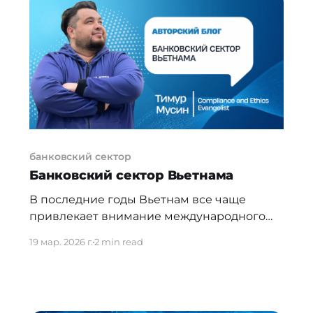
пришлось больше всего инцидентов
высокой критичности. В топ-3 самых
атакуемых отраслей также вошёл ИТ-
сектор, опередив сферу финансов. Однако
угроза для
банковский сектор
Банковский сектор Вьетнама
В последние годы Вьетнам все чаще
привлекает внимание международного
финансового сообщества как один из
19 мар. 2026 г.
2 min read
наиболее перспективных развивающихся
банковских рынков Юго-Восточной Азии.
Эволюция банковской системы страны
отражает сочетание устойчивого