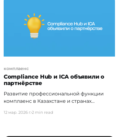
системы: биржи акций и сырьевых
товаров работают по фиксированному
графику, создавая опасные временные
разрывы. В то время как
макроэкономические новости и
комплаенс
Compliance Hub и ICA объявили о
партнёрстве
Развитие профессиональной функции
комплаенс в Казахстане и странах
Центральной Азии постепенно
12 мар. 2026 г.
2 min read
приобретает институциональные формы.
Очередным подтверждением этого стало
установление партнёрства между