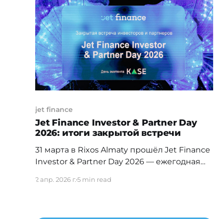
институциональных инвесторов и выхода
в массовую повестку. Обложки крупных
деловых изданий фиксируют финальную
стадию этого процесса, когда идея
перестает быть источником
инвестиционного преимущества и
jet finance
Jet Finance Investor & Partner Day
2026: итоги закрытой встречи
31 марта в Rixos Almaty прошёл Jet Finance
Investor & Partner Day 2026 — ежегодная
закрытая встреча инвесторов и партнёров
2 апр. 2026 г.
5 min read
компании. В этом году она получилась
особенной: помимо подведения итогов
рекордного 2025 года, команда впервые