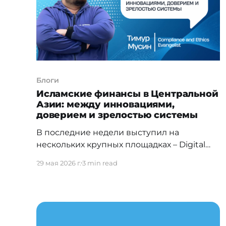
операционный слой между
Блоги
Исламские финансы в Центральной
Азии: между инновациями,
доверием и зрелостью системы
В последние недели выступил на
нескольких крупных площадках – Digital
Uzbekistan 2026 и Islamic Finance and
29 мая 2026 г.
3 min read
Business Forum 2026 — где обсуждались
вопросы развития исламского банкинга и
финансов, цифровизации и будущего
финансовой инфраструктуры региона. Что
особенно интересно – практически во