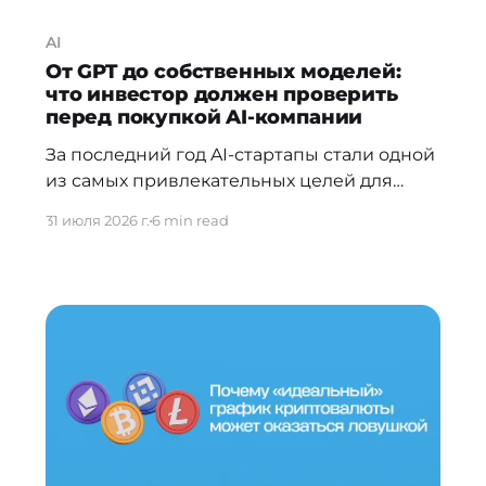
AI
От GPT до собственных моделей:
что инвестор должен проверить
перед покупкой AI-компании
За последний год AI-стартапы стали одной
из самых привлекательных целей для
инвестиций и сделок M&A. Однако многие
31 июля 2026 г.
6 min read
инвесторы и основатели продолжают
подходить к юридической проверке AI-
компаний так же, как к покупке обычного
разработчика программного
обеспечения. Это ошибка. Если для
классической IT-компании ключевым
активом является исходный код, то для AI-
бизнеса