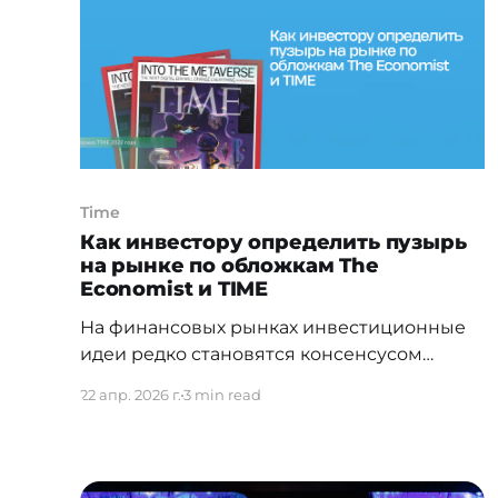
всех дискуссиях все чаще звучит одна и та
же мысль: исламские финансы в
Time
Как инвестору определить пузырь
на рынке по обложкам The
Economist и TIME
На финансовых рынках инвестиционные
идеи редко становятся консенсусом
мгновенно. Как правило, формирование
22 апр. 2026 г.
3 min read
нарратива проходит последовательные
стадии: от раннего восприятия узким
кругом участников до постепенного
распространения среди