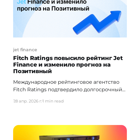
тысячи семнадцатом году
jet finance
Fitch Ratings повысило рейтинг Jet
Finance и изменило прогноз на
Позитивный
Международное рейтинговое агентство
Fitch Ratings подтвердило долгосрочный
рейтинг дефолта эмитента (IDR) Jet
28 апр. 2026 г.
1 min read
Finance на уровне «B-» и повысило
национальный долгосрочный рейтинг с
«B+(kaz)» до «BB-(kaz)». Прогноз по
международному рейтингу изменён со
«Стабильного» на «Позитивный».