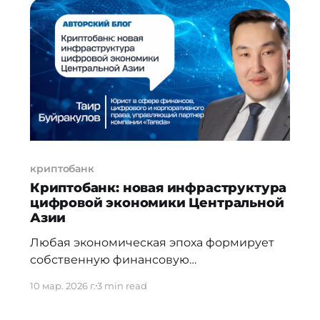
экономического роста, промышленной
экспансии и постепенной интеграции в
глобальную финансовую систему. Сегодня
во Вьетнаме работает почти 50 банков,
включая государственные коммерческие
банки,
криптобанк
Криптобанк: новая инфраструктура
цифровой экономики Центральной
Азии
Любая экономическая эпоха формирует
собственную финансовую
инфраструктуру. Когда развивается
10 мар. 2026 г.
3 min read
торговля, появляются банки. Когда
усиливаются международные связи,