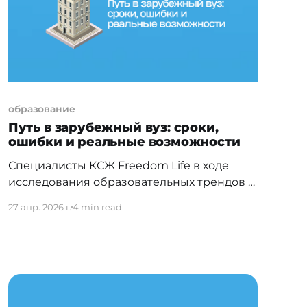
дивидендной доходностью до мировых
лидеров технологического и
энергетического секторов. Казахстанский
рынок Данияр
образование
Путь в зарубежный вуз: сроки,
ошибки и реальные возможности
Специалисты КСЖ Freedom Life в ходе
исследования образовательных трендов и
финансовых возможностей казахстанских
27 апр. 2026 г.
4 min read
семей выяснили, сколько времени на
самом деле занимает поступление в
зарубежные вузы, с какими барьерами
сталкиваются абитуриенты и почему
наличие оффера не всегда означает
возможность начать обучение. Весной