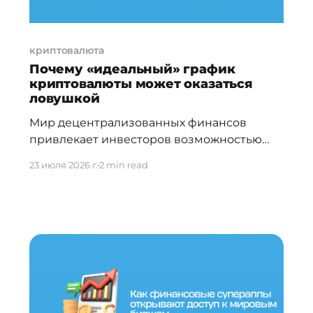
криптовалюта
Почему «идеальный» график
криптовалюты может оказаться
ловушкой
Мир децентрализованных финансов
привлекает инвесторов возможностью
найти перспективный актив до его
23 июля 2026 г.
2 min read
массового признания, однако именно
здесь новичков поджидает одна из самых
коварных ловушек — мошенничество типа
«honeypot» или «медовый горшок». Суть
схемы предельно проста в своей
жестокости: злоумышленники создают
условия, при которых покупка актива
проходит беспрепятственно, но любая
попытка его продажи