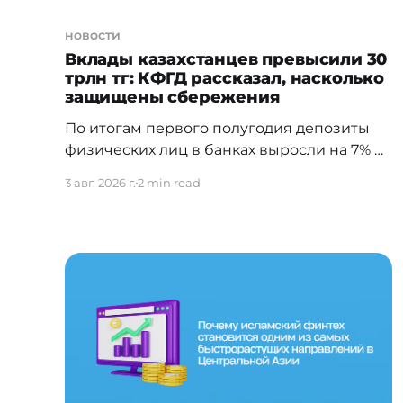
новости
Вклады казахстанцев превысили 30
трлн тг: КФГД рассказал, насколько
защищены сбережения
По итогам первого полугодия депозиты
физических лиц в банках выросли на 7% и
превысили 30 триллионов теңге. За
3 авг. 2026 г.
2 min read
первые шесть месяцев 2026 года
депозиты физических лиц в банках –
участниках системы гарантирования
депозитов превысили рекордные 30
триллионов теңге. Сбережения в
национальной валюте показали рост на
9,5%, валютные – сократились на 3,