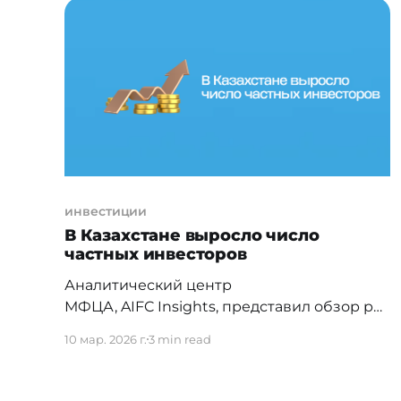
публично представила новый продукт —
MCA (Merchant Cash Advance), который
открывает для Jet Finance совершенно
новый рынок. Миссия
инвестиции
В Казахстане выросло число
частных инвесторов
Аналитический центр
МФЦА, AIFC Insights, представил обзор роз
ничного инвестирования в
10 мар. 2026 г.
3 min read
Казахстане, фиксирующий структурные
изменения на фондовом рынке
Казахстана. Согласно исследованию, за