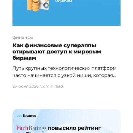
финансы
Как финансовые супераппы
открывают доступ к мировым
биржам
Путь крупных технологических платформ
часто начинается с узкой ниши, которая
служит фундаментом для последующей
25 июня 2026 г.
2 min read
экспансии в смежные индустрии. Amazon
начинал с продажи книг, а сервис Grab
вырос из приложения для вызова такси в
базовый платежный инструмент Юго-
Восточной Азии. Подобную
трансформацию сегодня демонстрирует
экосистема Binance: возникнув в две