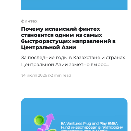
финтех
Почему исламский финтех
становится одним из самых
быстрорастущих направлений в
Центральной Азии
За последние годы в Казахстане и странах
Центральной Азии заметно вырос
интерес к инвестициям, соответствующим
24 июля 2026 г.
2 min read
принципам шариата. Молодые инвесторы
ищут инструменты, которые позволяют не
только сохранять и приумножать капитал,
но и соответствовать их ценностям. Чтобы
понять потенциал Центральной Азии,
важно взглянуть на общемировые тренды.
Согласно масштабному отчету State of the