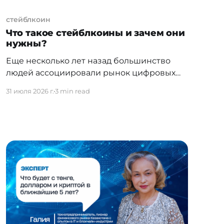
стейблкоин
Что такое стейблкоины и зачем они
нужны?
Еще несколько лет назад большинство
людей ассоциировали рынок цифровых
финансовых активов только с
31 июля 2026 г.
3 min read
криптовалютами такими, как биткоин или
эфириум. Сегодня же в обиходе все чаще
встречается термин “стейблкоин”, под
которым понимают активы с привязкой к
реальным активам, таким как валюты или
сырьевые товары. О них говорят
центральные банки, международные
финансовые