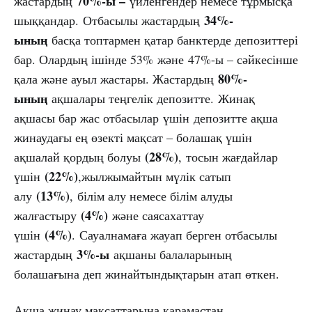
70%-ы –
жастардың
үйленгендер немесе тұрмысқа
34%-
шыққандар. Отбасылы жастардың
ының
басқа топтармен қатар банктерде депозиттері
бар. Олардың ішінде 53% және 47%-ы – сәйкесінше
80%-
қала және ауыл жастары. Жастардың
ының
ақшалары теңгелік депозитте. Жинақ
ақшасы бар жас отбасылар үшін депозитте ақша
жинаудағы ең өзекті мақсат – болашақ үшін
(28%)
ақшалай қордың болуы
, тосын жағдайлар
(22%)
үшін
,жылжымайтын мүлік сатып
(13%)
алу
, білім алу немесе білім алуды
(4%)
жалғастыру
және саясахаттау
(4%)
үшін
. Сауалнамаға жауап берген отбасылы
3%-ы
жастардың
ақшаны балаларының
болашағына деп жинайтындықтарын атап өткен.
Ақша жинау мақсаттарына қарамастан,