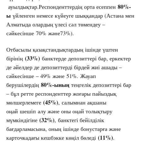
80%-
ауылдықтар.Респонденттердің орта есеппен
ы
үйленген немесе күйеуге шыққандар (Астана мен
Алматыда олардың үлесі сәл төмендеу –
сәйкесінше 70% және73%).
Отбасылы қазақстандықтардың ішінде үштен
(33%)
бірінің
банктерде депозиттері бар, еркектер
де әйелдер де депозиттерді бірдей жиі ашады –
сәйкесінше – 49% және 51%. Жауап
80%-ының
берушілердің
теңгелік депозиттері бар
– бұл ретте респонденттер жоғары пайыздық
(45%)
мөлшерлемеге
, салымнан ақшаны
оңай шешіп алу және оны оңай толықтыру
(32%)
мүмкіндігіне
, банктегі бейілділік
бағдарламасына, оның ішінде бонустарға және
(11%)
карточкадағы кешбэкке көңіл бөледі
.