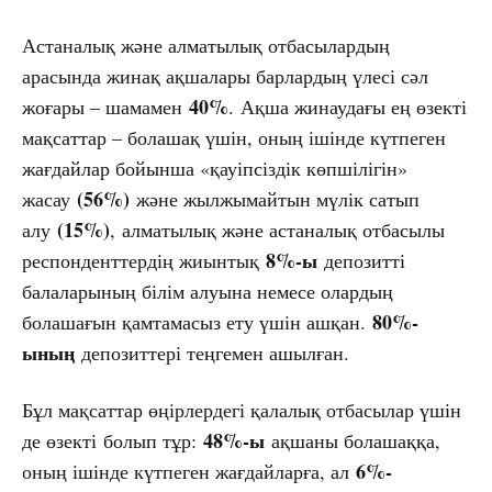
Астаналық және алматылық отбасылардың
арасында жинақ ақшалары барлардың үлесі сәл
40%
жоғары – шамамен
. Ақша жинаудағы ең өзекті
мақсаттар – болашақ үшін, оның ішінде күтпеген
жағдайлар бойынша «қауіпсіздік көпшілігін»
(56%)
жасау
және жылжымайтын мүлік сатып
(15%)
алу
, алматылық және астаналық отбасылы
8%-ы
респонденттердің жиынтық
депозитті
балаларының білім алуына немесе олардың
80%-
болашағын қамтамасыз ету үшін ашқан.
ының
депозиттері теңгемен ашылған.
Бұл мақсаттар өңірлердегі қалалық отбасылар үшін
48%-ы
де өзекті болып тұр:
ақшаны болашаққа,
6%-
оның ішінде күтпеген жағдайларға, ал