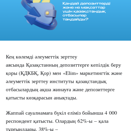
Кең көлемді әлеуметтік зерттеу
аясында Қазақстанның депозиттерге кепілдік беру
қоры (ҚДКБҚ, Қор) мен «Elim» маркетингтік және
әлеуметтік зерттеу институты қазақстандық
отбасылардың ақша жинауға және депозиттерге
қатысты көзқарасын анықтады.
Жаппай сауалнамаға бүкіл еліміз бойынша 4 000
респондент қатысты. Олардың 62%-ы – қала
тұрғынлдары, 38%-ы –