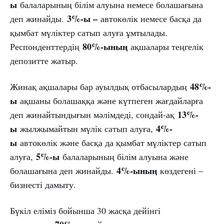
ы
балаларының білім алуына немесе болашағына
3%-ы –
деп жинайды.
автокөлік немесе басқа да
қымбат мүліктер сатып алуға ұмтылады.
80%-ының
Респонденттердің
ақшалары теңгелік
депозитте жатыр.
48%-
Жинақ ақшалары бар ауылдық отбасылардың
ы
ақшаны болашаққа және күтпеген жағдайларға
13%-
деп жинайтындығын мәлімдеді, сондай-ақ
ы
4%-
жылжымайтын мүлік сатып алуға,
ы
автокөлік және басқа да қымбат мүліктер сатып
5%-ы
алуға,
балаларының білім алуына және
4%-ының
болашағына деп жинайды.
көздегені –
бизнесті дамыту.
Бүкіл еліміз бойынша 30 жасқа дейінгі