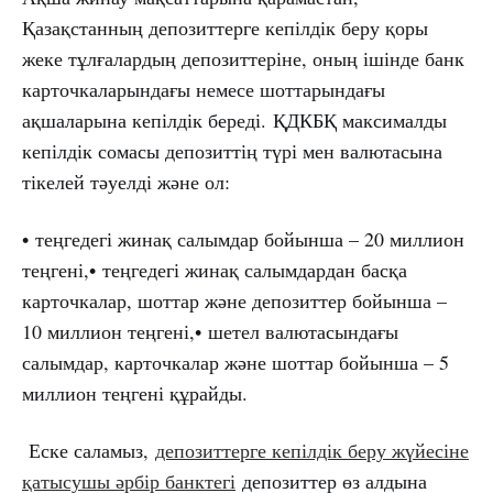
Қазақстанның депозиттерге кепілдік беру қоры
жеке тұлғалардың депозиттеріне, оның ішінде банк
карточкаларындағы немесе шоттарындағы
ақшаларына кепілдік береді. ҚДКБҚ максималды
кепілдік сомасы депозиттің түрі мен валютасына
тікелей тәуелді және ол:
• теңгедегі жинақ салымдар бойынша – 20 миллион
теңгені,• теңгедегі жинақ салымдардан басқа
карточкалар, шоттар және депозиттер бойынша –
10 миллион теңгені,• шетел валютасындағы
салымдар, карточкалар және шоттар бойынша – 5
миллион теңгені құрайды.
Еске саламыз,
депозиттерге кепілдік беру жүйесіне
қатысушы әрбір банктегі
депозиттер өз алдына