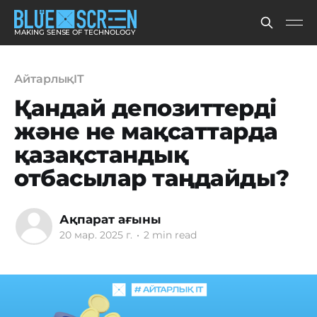
MAKING SENSE OF TECHNOLOGY
АйтарлықIT
Қандай депозиттерді
және не мақсаттарда
қазақстандық
отбасылар таңдайды?
Ақпарат ағыны
20 мар. 2025 г.
•
2 min read