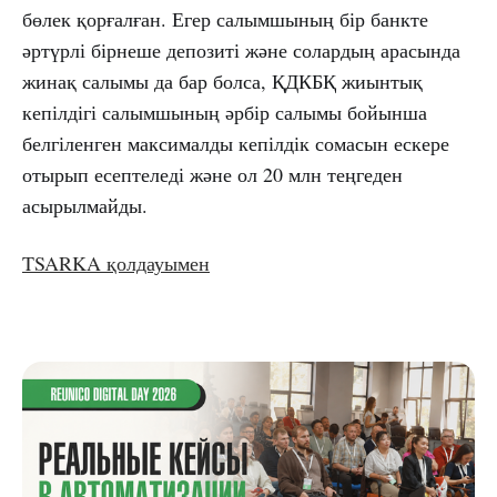
бөлек қорғалған. Егер салымшының бір банкте
әртүрлі бірнеше депозиті және солардың арасында
жинақ салымы да бар болса, ҚДКБҚ жиынтық
кепілдігі салымшының әрбір салымы бойынша
белгіленген максималды кепілдік сомасын ескере
отырып есептеледі және ол 20 млн теңгеден
асырылмайды.
TSARKA қолдауымен