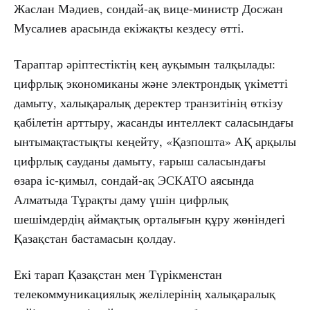
Жаслан Мәдиев, сондай-ақ вице-министр Досжан
Мусалиев арасында екіжақты кездесу өтті.
Тараптар әріптестіктің кең ауқымын талқылады:
цифрлық экономиканы және электрондық үкіметті
дамыту, халықаралық деректер транзитінің өткізу
қабілетін арттыру, жасанды интеллект саласындағы
ынтымақтастықты кеңейту, «Қазпошта» АҚ арқылы
цифрлық сауданы дамыту, ғарыш саласындағы
өзара іс-қимыл, сондай-ақ ЭСКАТО аясында
Алматыда Тұрақты даму үшін цифрлық
шешімдердің аймақтық орталығын құру жөніндегі
Қазақстан бастамасын қолдау.
Екі тарап Қазақстан мен Түрікменстан
телекоммуникациялық желілерінің халықаралық