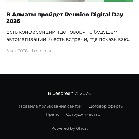
В Алматы пройдет Reunico Digital Day
2026
Есть конференции, где говорят о будущем
автоматизации. А есть встречи, где показывают,
как это будущее уже строится внутри реальных
6 авг. 2026 г.
1 min read
компаний. 24 сентября в Алматы пройдёт
Reunico Digital Day 2026 — конференция о
практических кейсах процессной
автоматизации, сложных решениях, внутренних
IT-командах и технологиях, которые меняют
работу крупного бизнеса изнутри. На площадке
Bluescreen
© 2026
соберут
Правила пользования сайтом
Договор оферты
Прайс
Сотрудничество
Powered by Ghost