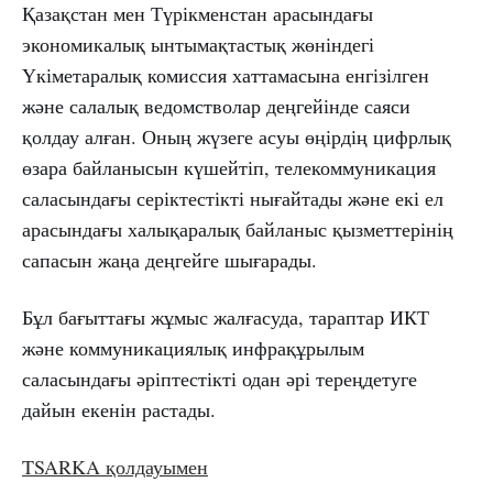
Қазақстан мен Түрікменстан арасындағы
экономикалық ынтымақтастық жөніндегі
Үкіметаралық комиссия хаттамасына енгізілген
және салалық ведомстволар деңгейінде саяси
қолдау алған. Оның жүзеге асуы өңірдің цифрлық
өзара байланысын күшейтіп, телекоммуникация
саласындағы серіктестікті нығайтады және екі ел
арасындағы халықаралық байланыс қызметтерінің
сапасын жаңа деңгейге шығарады.
Бұл бағыттағы жұмыс жалғасуда, тараптар ИКТ
және коммуникациялық инфрақұрылым
саласындағы әріптестікті одан әрі тереңдетуге
дайын екенін растады.
TSARKA қолдауымен