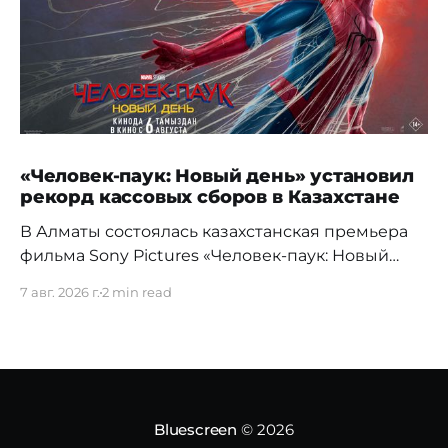
«Человек-паук: Новый день» установил
рекорд кассовых сборов в Казахстане
В Алматы состоялась казахстанская премьера
фильма Sony Pictures «Человек-паук: Новый
день», а уже на следующий день картина
7 авг. 2026 г.
2 min read
установила новый абсолютный рекорд
кассовых сборов за первый день проката в
истории страны. Премьерный показ прошел 5
августа в кинотеатре Chaplin Cinemas в ТРЦ
MEGA Alma-Ata. Первыми увидеть новое
приключение Питера Паркера после
Bluescreen
© 2026