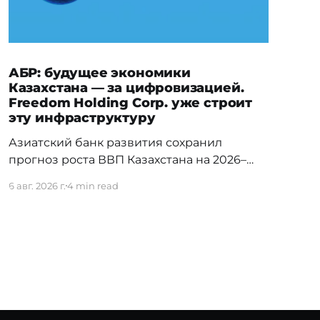
АБР: будущее экономики
Казахстана — за цифровизацией.
Freedom Holding Corp. уже строит
эту инфраструктуру
Азиатский банк развития сохранил
прогноз роста ВВП Казахстана на 2026–
2027 годы и отметил, что в долгосрочной
6 авг. 2026 г.
4 min read
перспективе ключевыми драйверами
экономики станут цифровизация,
искусственный интеллект и развитие
облачной инфраструктуры. Эти тренды
уже нашли отражение в стратегии
Freedom Holding Corp., которая
инвестирует в ИИ, дата-центры, облачные
технологии и цифровую экосистему.