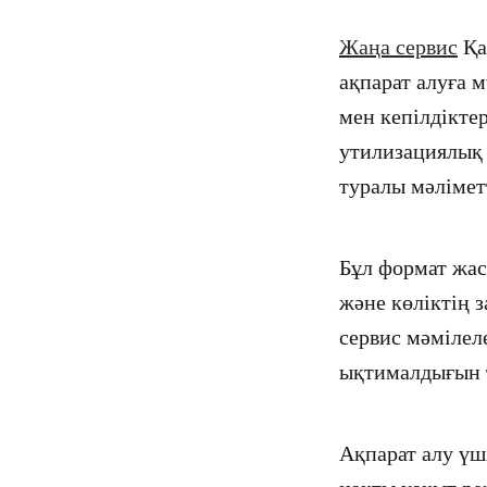
Жаңа сервис
Қа
ақпарат алуға 
мен кепілдіктер
утилизациялық 
туралы мәліметт
Бұл формат жас
және көліктің 
сервис мәмілел
ықтималдығын 
Ақпарат алу үші