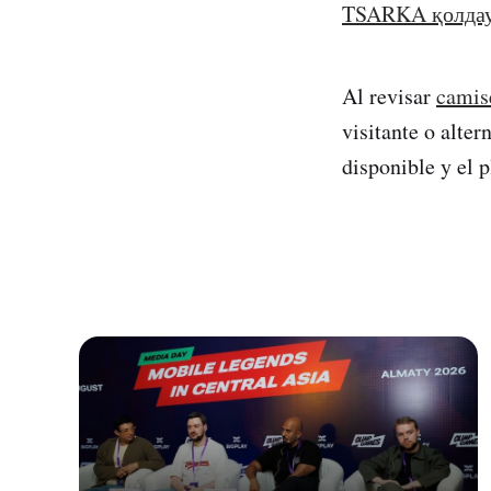
TSARKA қолда
Al revisar
camise
visitante o alte
disponible y el p