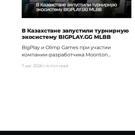
В Казахстане запустили турнирную
экосистему BIGPLAY.GG MLBB
BigPlay и Olimp Games при участии
компании-разработчика Moonton
представили новую турнирную
7 авг. 2026 г.
4 min read
экосистему BIGPLAY.GG MLBB. Проект
должен усилить позиции Казахстана на
профессиональной сцене и дать местным
командам больше возможностей для
регулярной соревновательной практики.
70% команд распадаются в первые три
недели Новая система BIGPLAY.GG
MLBB выстраивает путь от первых
любительских