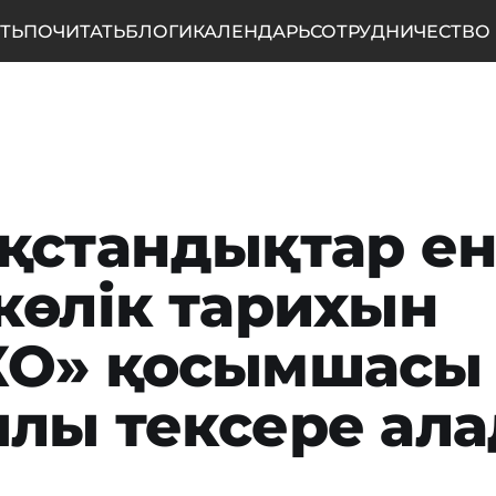
ТЬ
ПОЧИТАТЬ
БЛОГИ
КАЛЕНДАРЬ
СОТРУДНИЧЕСТВО
қстандықтар ен
көлік тарихын
КО» қосымшасы
лы тексере ал