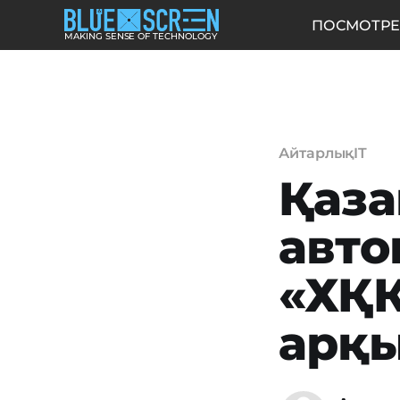
ПОСМОТРЕ
MAKING SENSE OF TECHNOLOGY
АйтарлықIT
Қаза
авто
«ХҚ
арқы