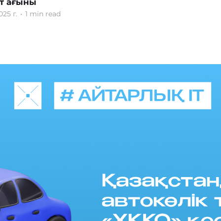
т ағыны
025 г.
•
1 min read