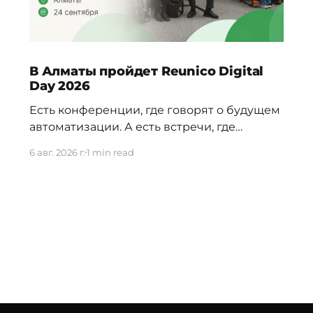
В Алматы пройдет Reunico Digital
Day 2026
Есть конференции, где говорят о будущем
автоматизации. А есть встречи, где
показывают, как это будущее уже строится
6 авг. 2026 г.
1 min read
внутри реальных компаний. 24 сентября в
Алматы пройдёт Reunico Digital Day 2026
— конференция о практических кейсах
процессной автоматизации, сложных
решениях, внутренних IT-командах и
технологиях, которые меняют работу
крупного бизнеса изнутри. На площадке
соберут