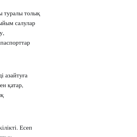
ы туралы толық
тыйым салулар
у,
хпаспорттар
і азайтуға
ен қатар,
ық
ілікті. Есеп