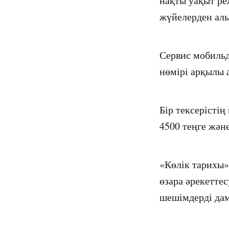
нақты уақыт ре
жүйелерден алы
Сервис мобильд
нөмірі арқылы 
Бір тексерістің
4500 теңге және
«Көлік тарихы»
өзара әрекеттес
шешімдерді да