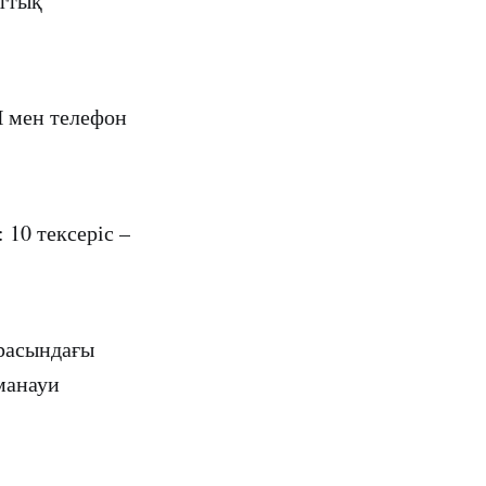
аттық
Н мен телефон
 10 тексеріс –
арасындағы
аманауи