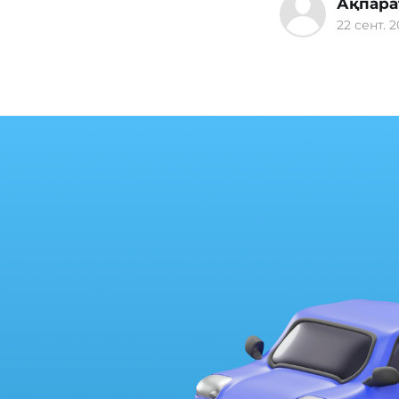
Ақпара
22 сент. 2