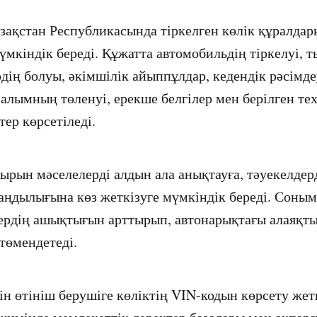
зақстан Республикасында тіркелген көлік құралдар
мүмкіндік береді. Құжатта автомобильдің тіркелуі, 
дің болуы, әкімшілік айыппұлдар, кедендік рәсімде
алымның төленуі, ерекше белгілер мен берілген те
ер көрсетіледі.
ырын мәселелерді алдын ала анықтауға, тәуекелдерд
заңдылығына көз жеткізуге мүмкіндік береді. Соным
ердің ашықтығын арттырып, автонарықтағы алаяқт
төмендетеді.
н өтініш берушіге көліктің VIN-кодын көрсету жетк