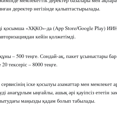
жимінде мемлекеттік деректер базалары мен ақпар
нған деректер негізінде қалыптастырылады.
і қосымша «ХҚКО»-да (App Store/Google Play) ИИ
авторизациядан кейін қолжетімді.
 құны – 500 теңге. Сондай-ақ, пакет ұсыныстары бар:
 20 тексеріс – 8000 теңге.
 сервисінің іске қосылуы азаматтар мен мемлекет 
уді анағұрлым ыңғайлы, ашық әрі қауіпсіз ететін з
мытудағы маңызды қадам болып табылады.