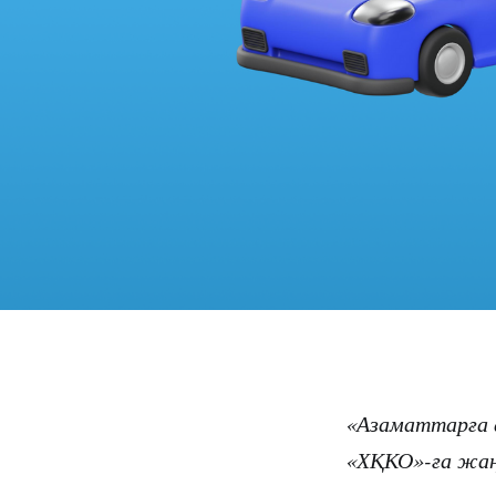
«Азаматтарға 
«ХҚКО»-ға жаңа