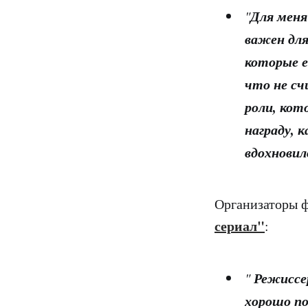
Для меня
"
важен для
которые е
что
не с
роли,
кото
награду,
к
вдохновил
Организаторы ф
сериал"
:
Режиссе
"
хорошо п