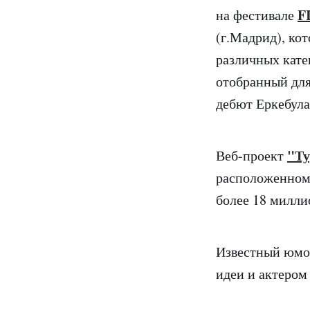
F
на фестивале
(г.Мадрид), ко
различных кате
отобранный для
дебют Еркебула
"Ту
Веб-проект
расположенном 
более 18 милли
Известный юмо
идеи и актеро