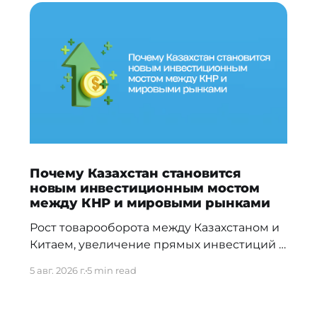
Почему Казахстан становится
новым инвестиционным мостом
между КНР и мировыми рынками
Рост товарооборота между Казахстаном и
Китаем, увеличение прямых инвестиций и
новые межгосударственные соглашения
5 авг. 2026 г.
5 min read
сами по себе еще не означают, что
китайский капитал приходит на фондовый
рынок РК. Оценить это можно только по