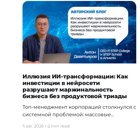
Иллюзия ИИ-трансформации: Как
инвестиции в нейросети
разрушают маржинальность
бизнеса без продуктовой триады
Топ-менеджмент корпораций столкнулся с
системной проблемой: массовые
инвестиции в доступы к LLM-моделям и
5 авг. 2026 г.
2 min read
директивное «внедрение искусственного
интеллекта» не дают ожидаемого возврата