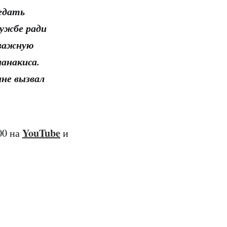
едать
ружбе ради
 важную
ианакиса.
не вызвал
YouTube
00 на
и