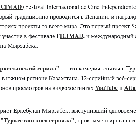
ICIMAD (
Festival Internacional de Cine Independient
торый традиционно проводится в Испании, и награжд
гориях проекты со всего мира. Это первый проект S
ICIMAD,
 участия в фестивале F
и международный 
на Мырзабека.
ркестанский сериал"
— это комедия, снятая в Турк
в южном регионе Казахстана. 12-серийный веб-сер
YouTube
Aitu
онов просмотров на видеохостингах
и
рист Еркебулан Мырзабек, выступивший одновреме
"Туркестанского сериала"
м
, прокомментировал св