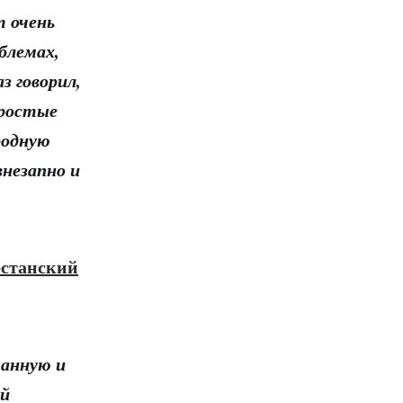
 очень
блемах,
аз говорил,
простые
родную
внезапно и
естанский
манную и
й