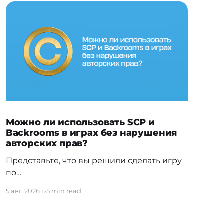
Можно ли использовать SCP и
Backrooms в играх без нарушения
авторских прав?
Представьте, что вы решили сделать игру
по
мотивам SCP Foundation или Backrooms.
5 авг. 2026 г.
5 min read
Можно ли выпустить ее в Steam,
зарабатывать на продажах и при этом не
нарушить чужие права? Ответ не так