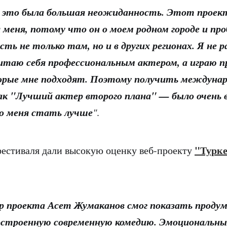
 это была большая неожиданность.
Этот проект
 меня,
потому что он о моем родном городе и про
сть не только там,
но и в других регионах.
Я не р
читаю себя профессиональным актером,
а играю 
рые мне подходят.
Поэтому получить междуна
ак "Лучший актер второго плана" — было очень 
о меня стать лучше
"
.
"Турк
естиваля дали высокую оценку веб-проекту
р проекта Асет Жумаканов смог показать проду
остроенную современную комедию.
Эмоциональны