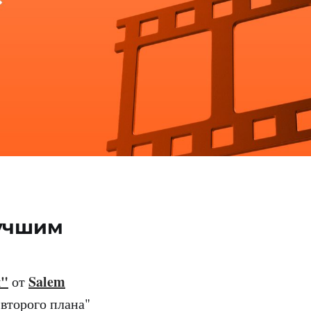
Лучшим
л"
Salem
от
второго плана"