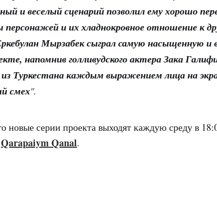
ый и веселый сценарий позволил ему хорошо пер
 персонажей и их хладнокровное отношение к д
Еркебулан Мырзабек сыграл самую насыщенную и
екте,
напомнив голливудского актера Зака Галиф
 из Туркестана каждым выражением лица на экра
ый смех
".
о новые серии проекта выходят каждую среду в 18:
Qarapaiym
Qanal
х
.