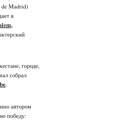
e de Madrid)
ает в
alem,
актерский
естане, городе,
иал собрал
be
.
нно автором
ою победу: