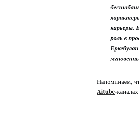
бесшабашн
характеры
карьеры.
роль в про
Еркебулан
мгновенн
Напоминаем, чт
Aitube
-канала