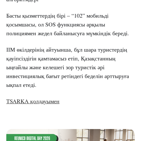
Басты қызметтердің бірі – “102” мобильді
қосымшасы, ол SOS функциясы арқылы
полициямен жедел байланысуға мүмкіндік береді.
ІІМ өкілдерінің айтуынша, бұл шара туристердің
қауіпсіздігін қамтамасыз етіп, Қазақстанның
ыңғайлы және келешегі зор туристік әрі
инвестициялық бағыт ретіндегі беделін арттыруға
ықпал етеді.
TSARKA қолдауымен