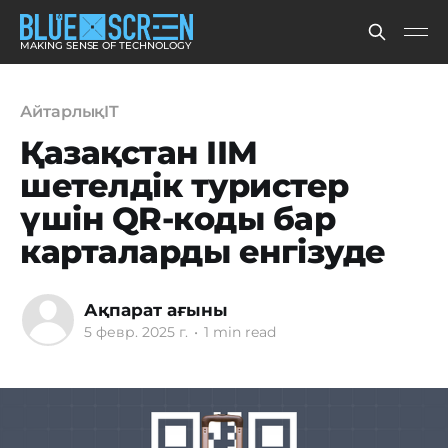
MAKING SENSE OF TECHNOLOGY
АйтарлықIT
Қазақстан ІІМ
шетелдік туристер
үшін QR-коды бар
карталарды енгізуде
Ақпарат ағыны
5 февр. 2025 г.
•
1 min read