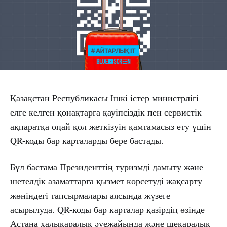
Қазақстан Республикасы Ішкі істер министрлігі
елге келген қонақтарға қауіпсіздік пен сервистік
ақпаратқа оңай қол жеткізуін қамтамасыз ету үшін
QR-коды бар карталарды бере бастады.
Бұл бастама Президенттің туризмді дамыту және
шетелдік азаматтарға қызмет көрсетуді жақсарту
жөніндегі тапсырмалары аясында жүзеге
асырылуда. QR-коды бар карталар қазірдің өзінде
Астана халықаралық әуежайында және шекаралық