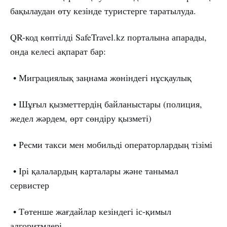
бақылаудан өту кезінде туристерге таратылуда.
QR-код көптілді SafeTravel.kz порталына апарады,
онда келесі ақпарат бар:
• Миграциялық заңнама жөніндегі нұсқаулық
• Шұғыл қызметтердің байланыстары (полиция,
жедел жәрдем, өрт сөндіру қызметі)
• Ресми такси мен мобильді операторлардың тізімі
• Ірі қалалардың карталары және танымал
сервистер
• Төтенше жағдайлар кезіндегі іс-қимыл
алгоритмдері