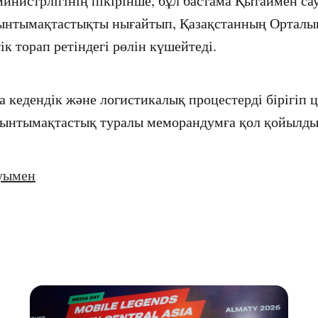
министрлігінің пікірінше, бұл бастама Қытаймен са
ынтымақтастықты нығайтып, Қазақстанның Орталы
тік торап ретіндегі рөлін күшейтеді.
а кедендік және логистикалық процестерді бірігіп
 ынтымақтастық туралы меморандумға қол қойылды
уымен