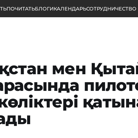
ТЬ
ПОЧИТАТЬ
БЛОГИ
КАЛЕНДАРЬ
СОТРУДНИЧЕСТВО
қстан мен Қыта
расында пилот
көліктері қаты
ады