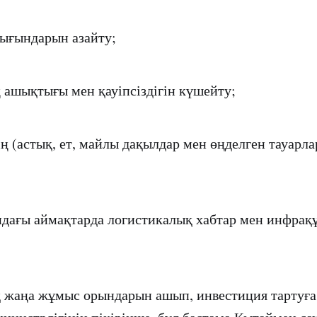
ығындарын азайту;
 ашықтығы мен қауіпсіздігін күшейту;
ің (астық, ет, майлы дақылдар мен өңделген тауарл
ндағы аймақтарда логистикалық хабтар мен инфра
 жаңа жұмыс орындарын ашып, инвестиция тартуға