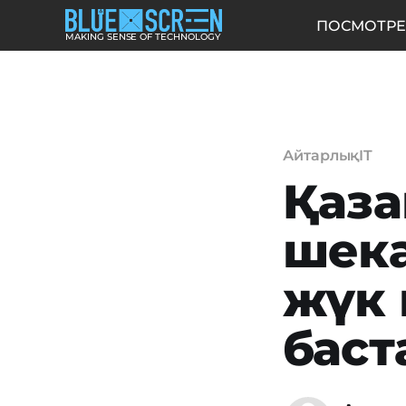
ПОСМОТРЕ
MAKING SENSE OF TECHNOLOGY
АйтарлықIT
Қаза
шека
жүк 
баст