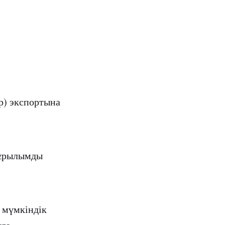
ар) экспортына
құрылымды
 мүмкіндік