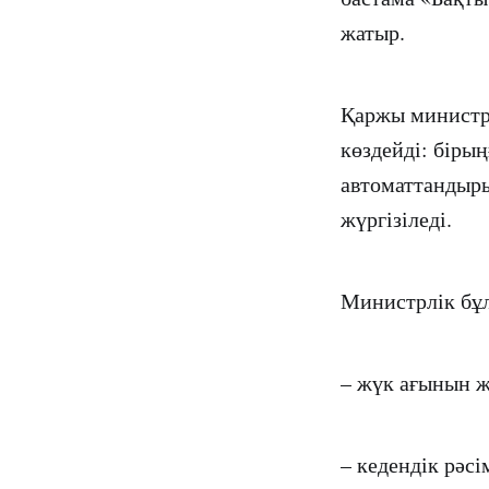
жатыр.
Қаржы министрл
көздейді: біры
автоматтандыры
жүргізіледі.
Министрлік бұл 
– жүк ағынын ж
– кедендік рәс