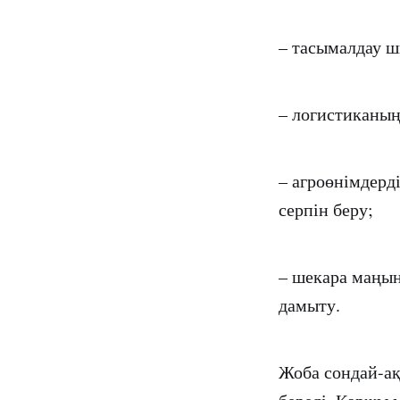
– тасымалдау ш
– логистиканың
– агроөнімдерд
серпін беру;
– шекара маңы
дамыту.
Жоба сондай-ақ