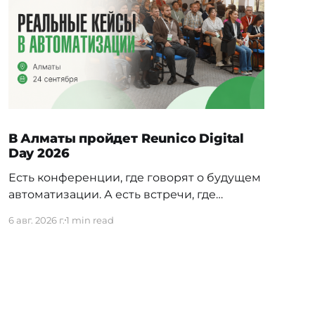
В Алматы пройдет Reunico Digital
Day 2026
Есть конференции, где говорят о будущем
автоматизации. А есть встречи, где
показывают, как это будущее уже строится
6 авг. 2026 г.
1 min read
внутри реальных компаний. 24 сентября в
Алматы пройдёт Reunico Digital Day 2026
— конференция о практических кейсах
процессной автоматизации, сложных
решениях, внутренних IT-командах и
технологиях, которые меняют работу