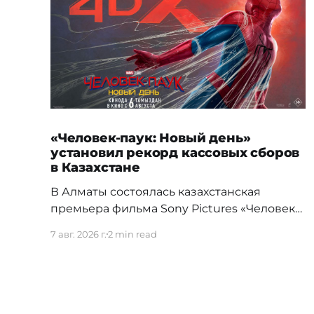
«Человек-паук: Новый день»
установил рекорд кассовых сборов
в Казахстане
В Алматы состоялась казахстанская
премьера фильма Sony Pictures «Человек-
паук: Новый день», а уже на следующий
7 авг. 2026 г.
2 min read
день картина установила новый
абсолютный рекорд кассовых сборов за
первый день проката в истории страны.
Премьерный показ прошел 5 августа в
кинотеатре Chaplin Cinemas в ТРЦ MEGA