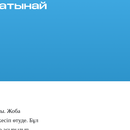
ты. Жоба
есіп өтуде. Бұл
ге асырылып