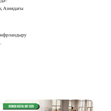
уда-
қ Азиядағы
 цифрландыру
.