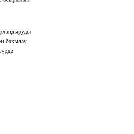
фрландыруды
ен бақылау
түрде