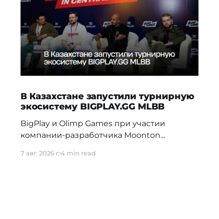
В Казахстане запустили турнирную
экосистему BIGPLAY.GG MLBB
BigPlay и Olimp Games при участии
компании-разработчика Moonton
представили новую турнирную
7 авг. 2026 г.
4 min read
экосистему BIGPLAY.GG MLBB. Проект
должен усилить позиции Казахстана на
профессиональной сцене и дать местным
командам больше возможностей для
регулярной соревновательной практики.
70% команд распадаются в первые три