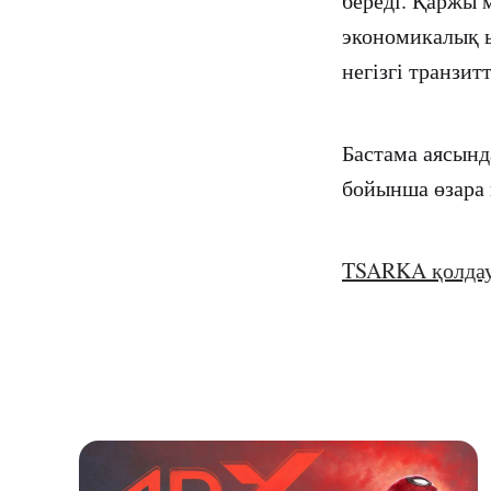
береді. Қаржы 
экономикалық 
негізгі транзит
Бастама аясынд
бойынша өзара
TSARKA қолда