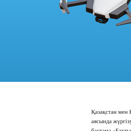
Қазақстан мен 
аясында жүргізу
бастама «Бақты