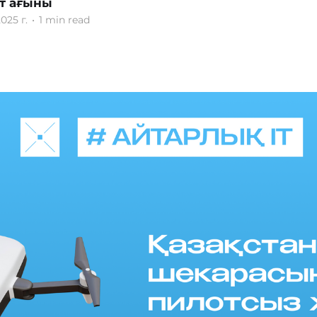
т ағыны
025 г.
•
1 min read