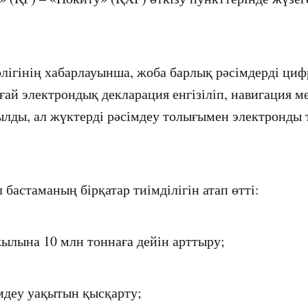
ігінің хабарлауынша, жоба барлық рәсімдерді ци
ңғай электрондық декларация енгізіліп, навигация м
лды, ал жүктерді рәсімдеу толығымен электронды 
бастаманың бірқатар тиімділігін атап өтті:
ылына 10 млн тоннаға дейін арттыру;
імдеу уақытын қысқарту;