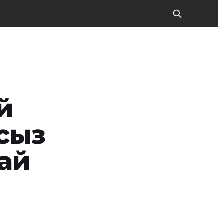
й
сыз
най