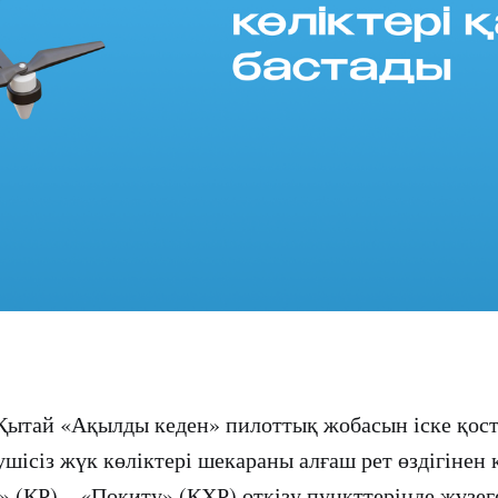
Қытай «Ақылды кеден» пилоттық жобасын іске қос
шісіз жүк көліктері шекараны алғаш рет өздігінен к
» (ҚР) – «Покиту» (ҚХР) өткізу пункттерінде жүзе