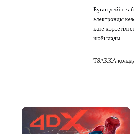
Бұған дейін ха
электронды кез
қате көрсетілг
жойылады.
TSARKA қолда