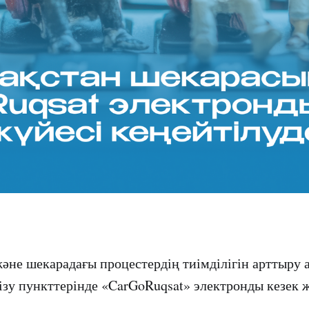
не шекарадағы процестердің тиімділігін арттыру 
ізу пункттерінде «CarGoRuqsat» электронды кезек ж