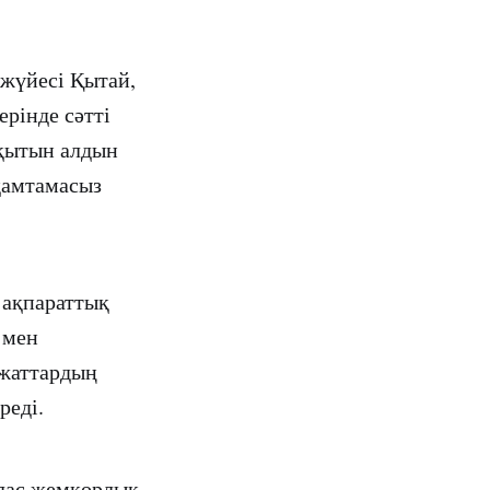
 жүйесі Қытай,
рінде сәтті
ақытын алдын
қамтамасыз
 ақпараттық
 мен
ұжаттардың
реді.
йлас жемқорлық