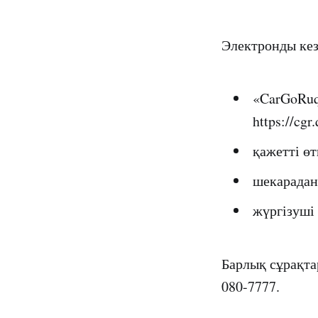
Электронды кез
«CarGoRuq
https://cgr
қажетті өт
шекарадан
жүргізуші 
Барлық сұрақта
080-7777.