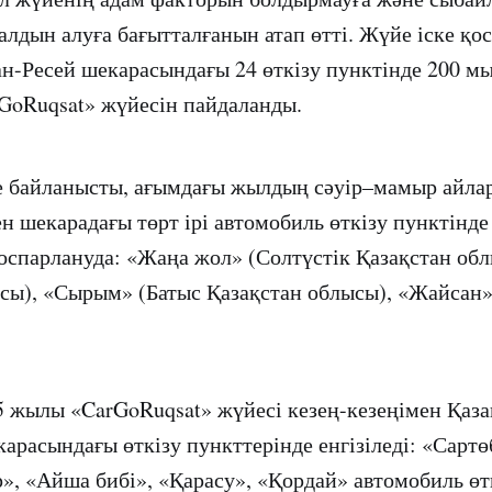
алдын алуға бағытталғанын атап өтті. Жүйе іске қо
ан-Ресей шекарасындағы 24 өткізу пунктінде 200 м
rGoRuqsat» жүйесін пайдаланды.
е байланысты, ағымдағы жылдың сәуір–мамыр айла
 шекарадағы төрт ірі автомобиль өткізу пунктінде
оспарлануда: «Жаңа жол» (Солтүстік Қазақстан об
сы), «Сырым» (Батыс Қазақстан облысы), «Жайсан»
5 жылы «CarGoRuqsat» жүйесі кезең-кезеңімен Қаза
арасындағы өткізу пункттерінде енгізіледі: «Сартө
», «Айша бибі», «Қарасу», «Қордай» автомобиль өтк