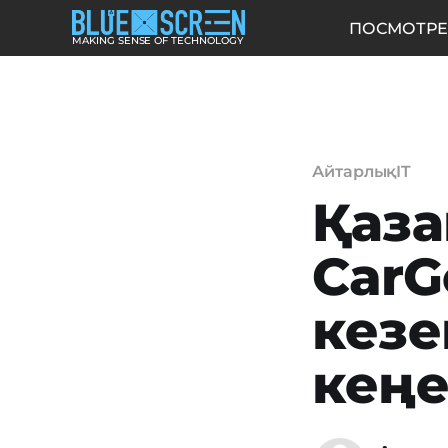
ПОСМОТРЕ
MAKING SENSE OF TECHNOLOGY
АйтарлықIT
Қаза
CarG
кезе
кеңе