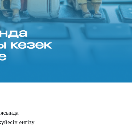
аясында
үйесін енгізу