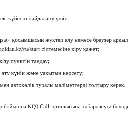
ек жүйесін пайдалану үшін:
sat» қосымшасын жүктеп алу немесе браузер арқы
.qoldau.kz/ru/start сілтемесіне кіру қажет;
кізу пунктін таңдау;
 өту күнін және уақытын көрсету;
мен автокөлік туралы мәліметтерді толтыру керек.
р бойынша КГД Call-орталығына хабарласуға болады