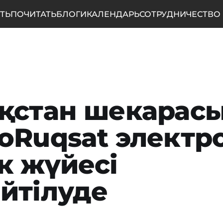
ТЬ
ПОЧИТАТЬ
БЛОГИ
КАЛЕНДАРЬ
СОТРУДНИЧЕСТВО
қстан шекарас
oRuqsat элект
к жүйесі
йтілуде