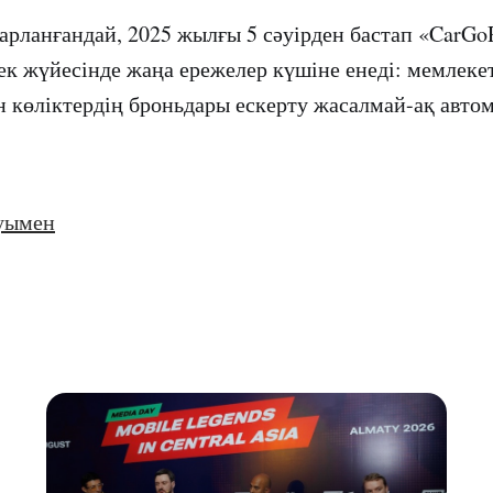
барланғандай, 2025 жылғы 5 сәуірден бастап «CarGo
ек жүйесінде жаңа ережелер күшіне енеді: мемлекет
ен көліктердің броньдары ескерту жасалмай-ақ авто
уымен