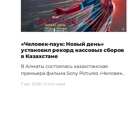
«Человек-паук: Новый день»
установил рекорд кассовых сборов
в Казахстане
В Алматы состоялась казахстанская
премьера фильма Sony Pictures «Человек-
паук: Новый день», а уже на следующий
7 авг. 2026 г.
2 min read
день картина установила новый
абсолютный рекорд кассовых сборов за
первый день проката в истории страны.
Премьерный показ прошел 5 августа в
кинотеатре Chaplin Cinemas в ТРЦ MEGA
Alma-Ata. Первыми увидеть новое
приключение Питера Паркера после