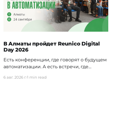
В Алматы пройдет Reunico Digital
Day 2026
Есть конференции, где говорят о будущем
автоматизации. А есть встречи, где
показывают, как это будущее уже строится
6 авг. 2026 г.
1 min read
внутри реальных компаний. 24 сентября в
Алматы пройдёт Reunico Digital Day 2026
— конференция о практических кейсах
процессной автоматизации, сложных
решениях, внутренних IT-командах и
технологиях, которые меняют работу
крупного бизнеса изнутри. На площадке
соберут