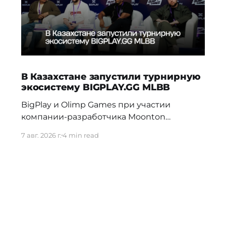
В Казахстане запустили турнирную
экосистему BIGPLAY.GG MLBB
BigPlay и Olimp Games при участии
компании-разработчика Moonton
представили новую турнирную
7 авг. 2026 г.
4 min read
экосистему BIGPLAY.GG MLBB. Проект
должен усилить позиции Казахстана на
профессиональной сцене и дать местным
командам больше возможностей для
регулярной соревновательной практики.
70% команд распадаются в первые три
недели Новая система BIGPLAY.GG
MLBB выстраивает путь от первых