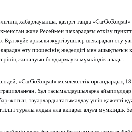
ігінің хабарлауынша, қазіргі таңда «CarGoRuqsat»
ікменстан және Ресеймен шекарадағы өткізу пунктте
р. Бұл жүйе арқылы жүргізушілер шекарадан өту у
екарадан өту процесінің жеделдігі мен ашықтығын 
ктерінің жиналуын болдырмауға мүмкіндік алады.
кендей, «CarGoRuqsat» мемлекеттік органдардың 18
грацияланған, бұл тасымалдаушыларға айыппұлдар
бар-жоғын, тауарларды тасымалдау үшін қажетті қ
тілігі туралы алдын ала ақпарат алуға мүмкіндік бе
ұл жүйенің адам факторын болдырмауға және сыба