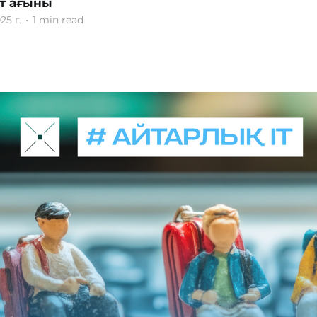
т ағыны
25 г.
•
1 min read