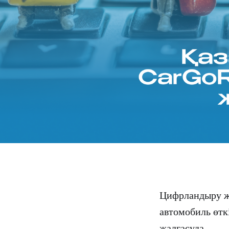
Цифрландыру жә
автомобиль өтк
жалғасуда.