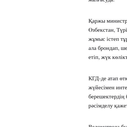
Қаржы министрл
Өзбекстан, Түр
жұмыс істеп тұ
ала брондап, ш
етіп, жүк көлі
КГД-де атап өт
жүйесімен инте
берешектердің 
рәсімделу қажет
Ведомствода б