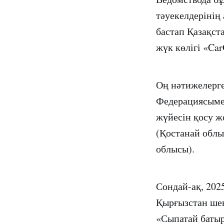
тәуекелдерінің 
бастап Қазақст
жүк көлігі «Ca
Оң нәтижелерг
Федерациясымен
жүйесін қосу ж
(Қостанай облы
облысы).
Сондай-ақ, 202
Қырғызстан шек
«Сыпатай батыр