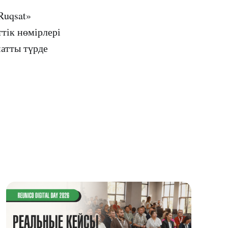
Ruqsat»
тік нөмірлері
матты түрде