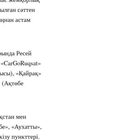
сылған сәттен
ыңнан астам
рында Ресей
 «CarGoRuqsat»
лысы), «Қайрақ»
 (Ақтөбе
қстан мен
бе», «Аухатты»,
ізу пункттері.