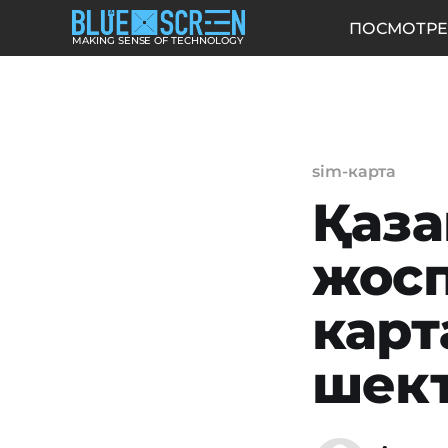
ПОСМОТРЕ
MAKING SENSE OF TECHNOLOGY
sim-карта
Қаза
жосп
карт
шект