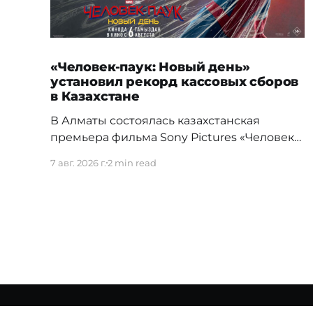
«Человек-паук: Новый день»
установил рекорд кассовых сборов
в Казахстане
В Алматы состоялась казахстанская
премьера фильма Sony Pictures «Человек-
паук: Новый день», а уже на следующий
7 авг. 2026 г.
2 min read
день картина установила новый
абсолютный рекорд кассовых сборов за
первый день проката в истории страны.
Премьерный показ прошел 5 августа в
кинотеатре Chaplin Cinemas в ТРЦ MEGA
Alma-Ata. Первыми увидеть новое
приключение Питера Паркера после