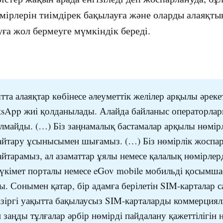
мірлерін тиімдірек бақылауға және оларды алаяқты
уға жол бермеуге мүмкіндік береді.
тта алаяқтар көбінесе әлеуметтік желілер арқылы әрекет
tsApp жиі қолданылады. Алайда байланыс операторла
алмайды. (…) Біз заңнамалық бастамалар арқылы нөмір
айтару ұсынысымен шығамыз. (…) Біз нөмірлік жоспа
айтарамыз, ал азаматтар ұялы немесе қалалық нөмірлер
үкімет порталы немесе eGov mobile мобильді қосымш
ы. Сонымен қатар, бір адамға берілетін SIM-карталар 
азіргі уақытта бақылаусыз SIM-карталарды коммерциял
заңды тұлғалар әрбір нөмірді пайдалану қажеттілігін не