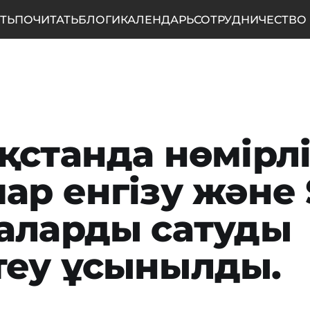
ТЬ
ПОЧИТАТЬ
БЛОГИ
КАЛЕНДАРЬ
СОТРУДНИЧЕСТВО
қстанда нөмірл
ар енгізу және 
аларды сатуды
еу ұсынылды.