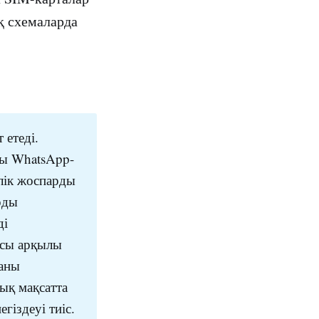
қ схемаларда
 етеді.
ры WhatsApp-
лік жоспарды
рды
ді
асы арқылы
саны
ық мақсатта
гіздеуі тиіс.