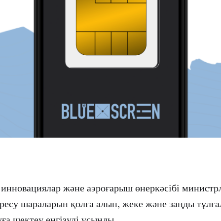
инновациялар және аэроғарыш өнеркәсібі министрл
ресу шараларын қолға алып, жеке және заңды тұлға
уға шектеу енгізуді ұсынды.