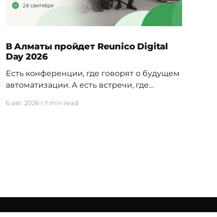
В Алматы пройдет Reunico Digital
Day 2026
Есть конференции, где говорят о будущем
автоматизации. А есть встречи, где
показывают, как это будущее уже строится
6 авг. 2026 г.
1 min read
внутри реальных компаний. 24 сентября в
Алматы пройдёт Reunico Digital Day 2026
— конференция о практических кейсах
процессной автоматизации, сложных
решениях, внутренних IT-командах и
технологиях, которые меняют работу
крупного бизнеса изнутри. На площадке
соберут