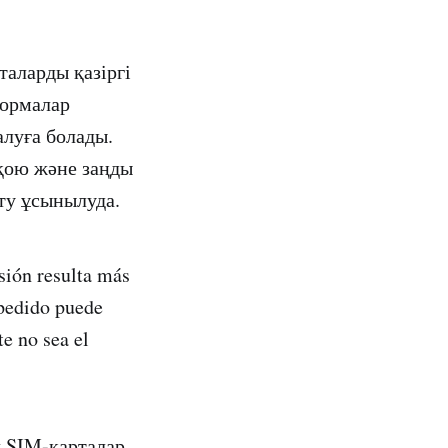
аларды қазіргі
формалар
луға болады.
 қою және заңды
ту ұсынылуда.
isión resulta más
 pedido puede
e no sea el
л SIM-карталар