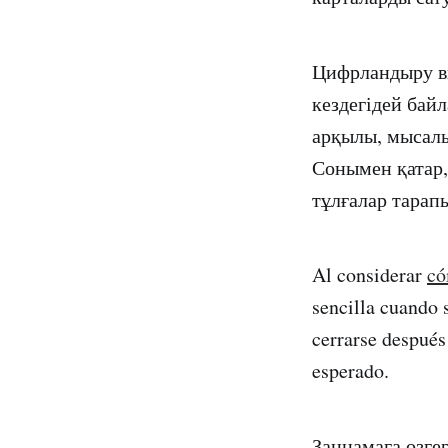
Цифрландыру ви
кездегідей бай
арқылы, мысалы
Сонымен қатар,
тұлғалар тарап
Al considerar
có
sencilla cuando 
cerrarse después
esperado.
Заңнамаға өзге