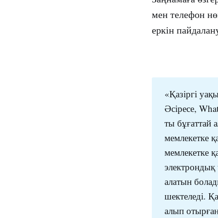
мен телефон нө
еркін пайдалан
«Қазіргі уақы
Әсіресе, Wha
ты бұғаттай 
мемлекетке қ
мемлекетке қ
электрондық 
алатын болад
шектеледі. Қ
алып отырған 