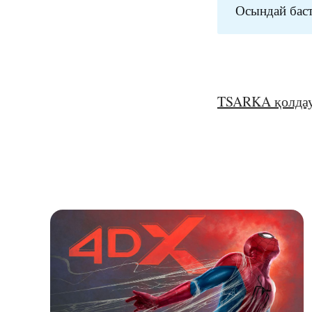
Осындай баст
TSARKA қолда