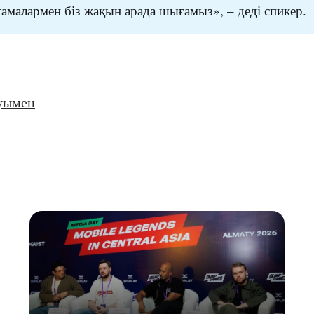
амалармен біз жақын арада шығамыз», – деді спикер.
уымен