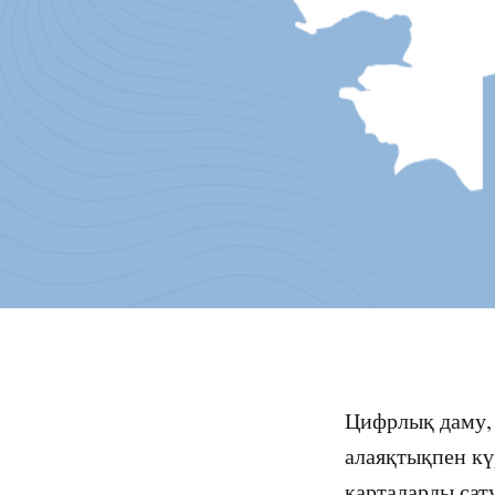
Цифрлық даму, 
алаяқтықпен кү
карталарды сат