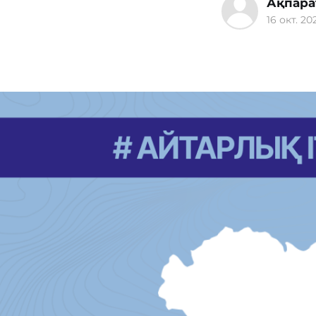
Ақпара
16 окт. 202