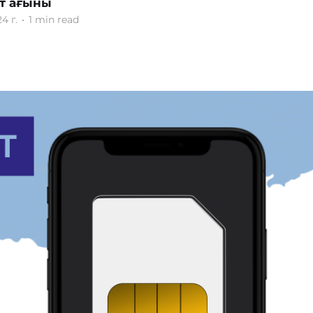
т ағыны
4 г.
•
1 min read