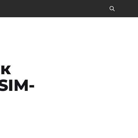
ік
SIM-