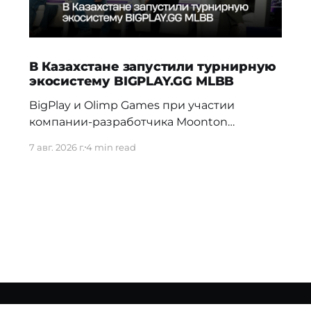
В Казахстане запустили турнирную
экосистему BIGPLAY.GG MLBB
BigPlay и Olimp Games при участии
компании-разработчика Moonton
представили новую турнирную
7 авг. 2026 г.
4 min read
экосистему BIGPLAY.GG MLBB. Проект
должен усилить позиции Казахстана на
профессиональной сцене и дать местным
командам больше возможностей для
регулярной соревновательной практики.
70% команд распадаются в первые три
недели Новая система BIGPLAY.GG
MLBB выстраивает путь от первых
любительских