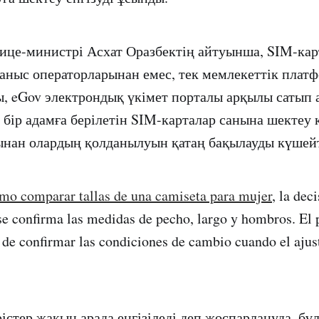
це-министрі Асхат Оразбектің айтуынша, SIM-карт
ланыс операторларынан емес, тек мемлекеттік плат
, eGov электрондық үкімет порталы арқылы сатып а
 бір адамға берілетін SIM-карталар санына шектеу
ынан олардың қолданылуын қатаң бақылауды күшей
mo comparar tallas de una camiseta para mujer
, la dec
se confirma las medidas de pecho, largo y hombros. El
 de confirmar las condiciones de cambio cuando el ajust
рістер жақын арада енгізіледі деп жоспарлануда, бұ