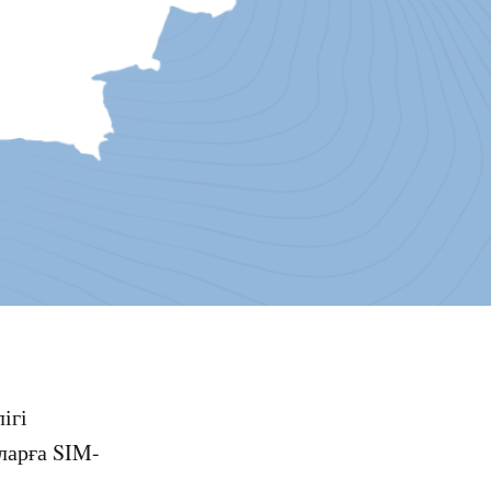
ігі
ларға SIM-