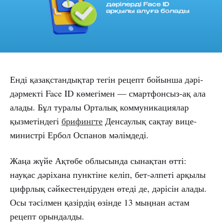
Енді қазақстандықтар тегін рецепт бойынша дәрі-
дәрмекті Face ID көмегімен — смартфонсыз-ақ ала
алады. Бұл туралы Орталық коммуникациялар
қызметіндегі
брифингте
Денсаулық сақтау вице-
министрі Ербол Оспанов мәлімдеді.
Жаңа жүйе Ақтөбе облысында сынақтан өтті:
науқас дәріхана пунктіне келіп, бет-әлпеті арқылы
цифрлық сәйкестендіруден өтеді де, дәрісін алады.
Осы тәсілмен қазірдің өзінде 13 мыңнан астам
рецепт орындалды.