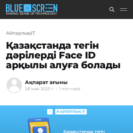
MAKING SENSE OF TECHNOLOGY
АйтарлықIT
Қазақстанда тегін
дәрілерді Face ID
арқылы алуға болады
Ақпарат ағыны
28 мая 2025 г.
•
1 min read