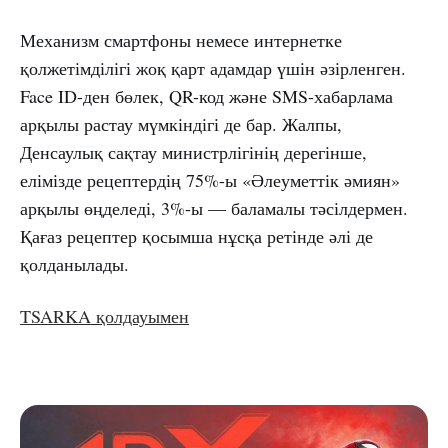
Механизм смартфоны немесе интернетке
қолжетімділігі жоқ қарт адамдар үшін әзірленген.
Face ID-ден бөлек, QR-код және SMS-хабарлама
арқылы растау мүмкіндігі де бар. Жалпы,
Денсаулық сақтау министрлігінің дерегінше,
елімізде рецептердің 75%-ы «Әлеуметтік әмиян»
арқылы өңделеді, 3%-ы — баламалы тәсілдермен.
Қағаз рецептер қосымша нұсқа ретінде әлі де
қолданылады.
TSARKA қолдауымен