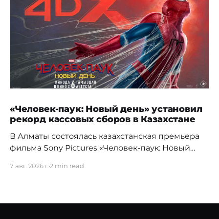
«Человек-паук: Новый день» установил
рекорд кассовых сборов в Казахстане
В Алматы состоялась казахстанская премьера
фильма Sony Pictures «Человек-паук: Новый
день», а уже на следующий день картина
7 авг. 2026 г.
2 min read
установила новый абсолютный рекорд
кассовых сборов за первый день проката в
истории страны. Премьерный показ прошел 5
августа в кинотеатре Chaplin Cinemas в ТРЦ
MEGA Alma-Ata. Первыми увидеть новое