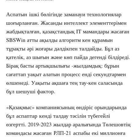
Аспатын ішкі бөлігінде заманауи технологиялар
шоғырланған. Жасанды интеллект элементтерімен
жабдықталған, қазақстандық IT мамандары жасаған
SBSWin атты ақылды алгоритм кен құрамын
тұрақты әрі жоғары дәлдікпен талдайды. Бұл аз
қателік, аз шығын және көп пайда дегенді білдіреді.
Бірақ басты артықшылығы -жылдамдық: бұрын
сағаттап уақыт алатын процесс енді секундтармен
өлшенеді. Уақыты ақшаға тең тау-кен саласында
бұл шешуші фактор.
«Қазақмыс» компаниясының өндіріс орындарында
бұл аспаптар кенді талдау тәсілін түбегейлі
өзгертті. 2019-2023 жылдар аралығында Төлешовтің
командасы жасаған РЛП-21 аспабы екі миллионға