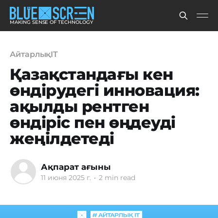
MAKING SENSE OF TECHNOLOGY
АйтарлықIT
Қазақстандағы кен
өндірудегі инновация:
ақылды рентген
өндіріс пен өңдеуді
жеңілдетеді
Ақпарат ағыны
11 июня 2025 г.
•
2 min read