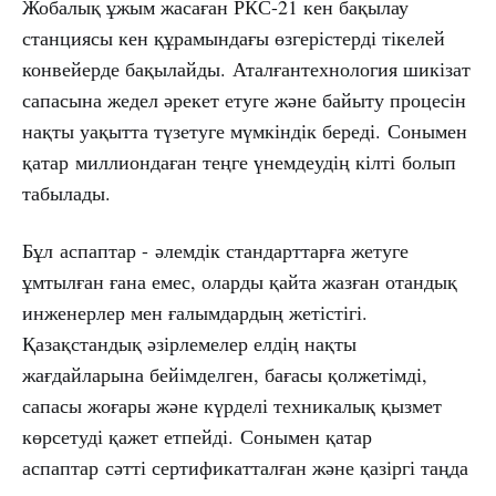
Жобалық ұжым жасаған РКС-21 кен бақылау
станциясы кен құрамындағы өзгерістерді тікелей
конвейерде бақылайды. Аталғантехнология шикізат
сапасына жедел әрекет етуге және байыту процесін
нақты уақытта түзетуге мүмкіндік береді. Сонымен
қатар миллиондаған теңге үнемдеудің кілті болып
табылады.
Бұл аспаптар - әлемдік стандарттарға жетуге
ұмтылған ғана емес, оларды қайта жазған отандық
инженерлер мен ғалымдардың жетістігі.
Қазақстандық әзірлемелер елдің нақты
жағдайларына бейімделген, бағасы қолжетімді,
сапасы жоғары және күрделі техникалық қызмет
көрсетуді қажет етпейді. Сонымен қатар
аспаптар сәтті сертификатталған және қазіргі таңда