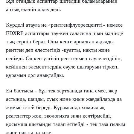
Бұл отандық аспаптар шетелдік баламаларынан
артық екенін дәлелдеді.
Күрделі атауға ие «рентгенфлуоресцентті» немесе
EDXRF аспаптары тау-кен саласына шын мәнінде
тың серпін берді. Оны кенге арналған ақылды
рентген деп елестетіңіз -қуатты, нақты және
сенімді. Ол кен үлгісін рентгенмен сәулелендіріп,
кейіннен элементтердің сәуле шығаруын тіркеп,
құрамын дәл анықтайды.
Ең бастысы - бұл тек зертханада ғана емес, жер
астында, шаңды, суық және қиын жағдайларда да
жұмыс істей береді. Құрамында химиялық
реагенттер жоқ, экологияға зиян келтірмейді,
қосымша шығынды талап етпейді - тек таза ғылым
және нақты нәтиже.