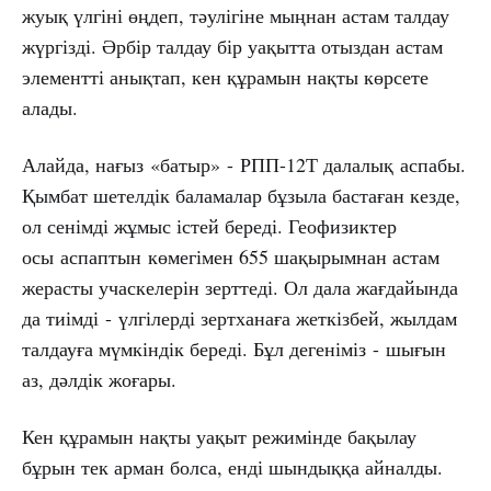
жуық үлгіні өңдеп, тәулігіне мыңнан астам талдау
жүргізді. Әрбір талдау бір уақытта отыздан астам
элементті анықтап, кен құрамын нақты көрсете
алады.
Алайда, нағыз «батыр» - РПП-12Т далалық аспабы.
Қымбат шетелдік баламалар бұзыла бастаған кезде,
ол сенімді жұмыс істей береді. Геофизиктер
осы аспаптын көмегімен 655 шақырымнан астам
жерасты учаскелерін зерттеді. Ол дала жағдайында
да тиімді - үлгілерді зертханаға жеткізбей, жылдам
талдауға мүмкіндік береді. Бұл дегеніміз - шығын
аз, дәлдік жоғары.
Кен құрамын нақты уақыт режимінде бақылау
бұрын тек арман болса, енді шындыққа айналды.