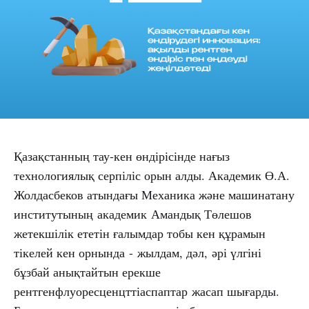
Қазақстанның тау-кен өндірісінде нағыз
технологиялық серпіліс орын алды. Академик Ө.А.
Жолдасбеков атындағы Механика және машинатану
институтының академик Амандық Төлешов
жетекшілік ететін ғалымдар тобы кен құрамын
тікелей кен орнында - жылдам, дәл, әрі үлгіні
бұзбай анықтайтын ерекше
рентгенфлуоресценцттіаспаптар жасап шығарды.