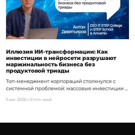
Иллюзия ИИ-трансформации: Как
инвестиции в нейросети разрушают
маржинальность бизнеса без
продуктовой триады
Топ-менеджмент корпораций столкнулся с
системной проблемой: массовые инвестиции в
доступы к LLM-моделям и директивное
5 авг. 2026 г.
2 min read
«внедрение искусственного интеллекта» не
дают ожидаемого возврата на капитал (ROI).
Согласно отчету Gartner «Predicts 2026: AI's
Impact on the Future of Workforce», стихийное
использование ИИ без жесткой архитектуры