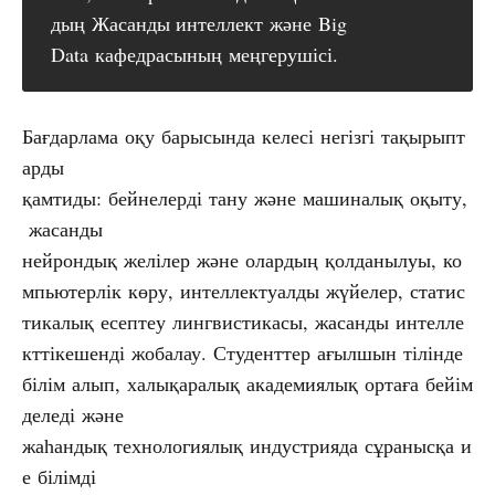
дың Жасанды интеллект және Big
Data кафедрасының меңгерушісі.
Бағдарлама оқу барысында келесі негізгі тақырыпт
арды
қамтиды: бейнелерді тану және машиналық оқыту,
жасанды
нейрондық желілер және олардың қолданылуы, ко
мпьютерлік көру, интеллектуалды жүйелер, статис
тикалық есептеу лингвистикасы, жасанды интелле
кттікешенді жобалау. Студенттер ағылшын тілінде
білім алып, халықаралық академиялық ортаға бейім
деледі және
жаһандық технологиялық индустрияда сұранысқа и
е білімді