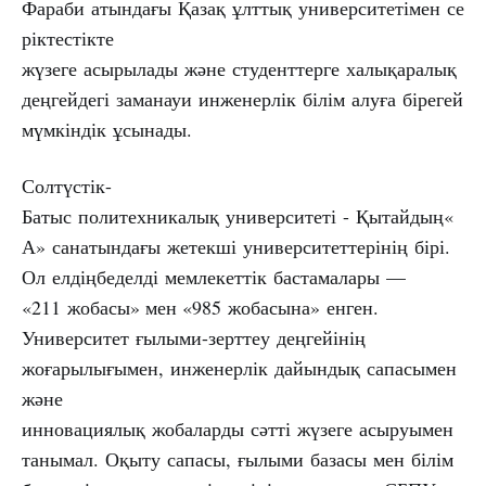
Фараби атындағы Қазақ ұлттық университетімен се
ріктестікте
жүзеге асырылады және студенттерге халықаралық
деңгейдегі заманауи инженерлік білім алуға бірегей
мүмкіндік ұсынады.
Солтүстік-
Батыс политехникалық университеті - Қытайдың«
А» санатындағы жетекші университеттерінің бірі.
Ол елдіңбеделді мемлекеттік бастамалары —
«211 жобасы» мен «985 жобасына» енген.
Университет ғылыми-зерттеу деңгейінің
жоғарылығымен, инженерлік дайындық сапасымен
және
инновациялық жобаларды сәтті жүзеге асыруымен
танымал. Оқыту сапасы, ғылыми базасы мен білім