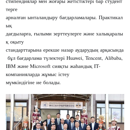
стипендиялар мен жоғары жетістіктері бар студент
терге
арналған ынталандыру бағдарламалары. Практикал
ық
дағдыларға, ғылыми зерттеулерге және халықаралы
қ оқыту
стандарттарына ерекше назар аударудың арқасында
бұл бағдарлама түлектері Huawei, Tencent, Alibaba,
IBM және Microsoft сияқты жаһандық IT-
компанияларда жұмыс істеу
мүмкіндігіне ие болады.