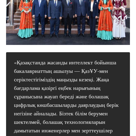
«Қазақстанда жасанды интеллект бойынша
бакалавриаттың ашылуы — ҚазҰУ-мен
серіктестігіміздің маңызды кезеңі. Жаңа
бағдарлама қазіргі еңбек нарығының
сұранысына жауап береді және болашақ
цифрлық көшбасшыларды даярлаудың берік
негізіне айналады. Бізтек білім берумен
шектелмей, болашақ технологияларын
дамытатын инженерлер мен зерттеушілер