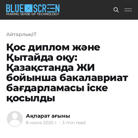
MAKING SENSE OF TECHNOLOGY
АйтарлықIT
Қос диплом және
Қытайда оқу:
Қазақстанда ЖИ
бойынша бакалавриат
бағдарламасы іске
қосылды
Ақпарат ағыны
8 июля 2025 г.
•
3 min read