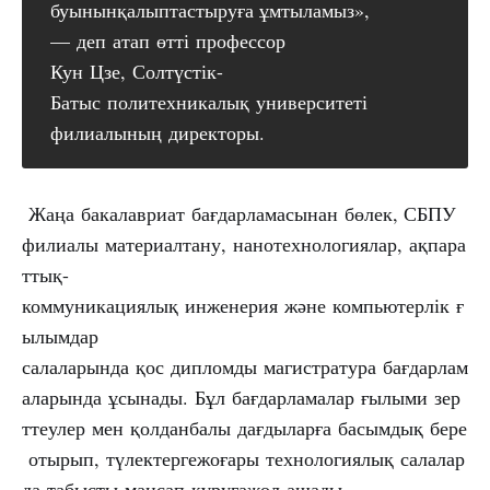
буынынқалыптастыруға ұмтыламыз»,
— деп атап өтті профессор
Кун Цзе, Солтүстік-
Батыс политехникалық университеті
филиалының директоры.
Жаңа бакалавриат бағдарламасынан бөлек, СБПУ
филиалы материалтану, нанотехнологиялар, ақпара
ттық-
коммуникациялық инженерия және компьютерлік ғ
ылымдар
салаларында қос дипломды магистратура бағдарлам
аларында ұсынады. Бұл бағдарламалар ғылыми зер
ттеулер мен қолданбалы дағдыларға басымдық бере
отырып, түлектергежоғары технологиялық салалар
да табысты мансап құруғажол ашады.