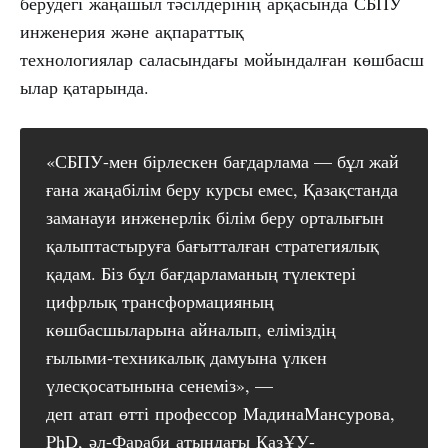
берудегі жаңашыл тәсілдерінің арқасында СБПУ
инженерия және ақпараттық
технологиялар саласындағы мойындалған көшбасш
ылар қатарында.
«СБПУ-мен бірлескен бағдарлама — бұл жай
ғана жаңабілім беру курсы емес, Қазақстанда
заманауи инженерлік білім беру орталығын
қалыптастыруға бағытталған стратегиялық
қадам. Біз бұл бағдарламаның түлектері
цифрлық трансформацияның
көшбасшыларына айналып, еліміздің
ғылыми-техникалық дамуына үлкен
үлесқосатынына сенеміз», —
деп атап өтті профессор МадинаМансурова,
PhD, әл-Фараби атындағы ҚазҰУ-