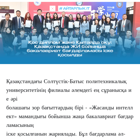
Қазақстандағы Солтүстік-Батыс политехникалық
университетінің филиалы әлемдегі ең сұранысқа и
е әрі
болашағы зор бағыттардың бірі - «Жасанды интелл
ект» мамандығы бойынша жаңа бакалавриат бағдар
ламасының
іске қосылғанын жариялады. Бұл бағдарлама әл-