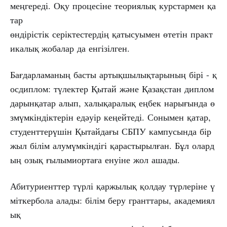
меңгереді. Оқу процесіне теориялық курстармен қа
тар
өндірістік серіктестердің қатысуымен өтетін практ
икалық жобалар да енгізілген.
Бағдарламаның басты артықшылықтарының бірі - қ
осдиплом: түлектер Қытай және Қазақстан диплом
дарынқатар алып, халықаралық еңбек нарығында ө
змүмкіндіктерін едәуір кеңейтеді. Сонымен қатар,
студенттерүшін Қытайдағы СБПУ кампусында бір
жыл білім алумүмкіндігі қарастырылған. Бұл олард
ың озық ғылымиортаға енуіне жол ашады.
Абитуриенттер түрлі қаржылық қолдау түрлеріне ү
міткербола алады: білім беру гранттары, академиял
ық