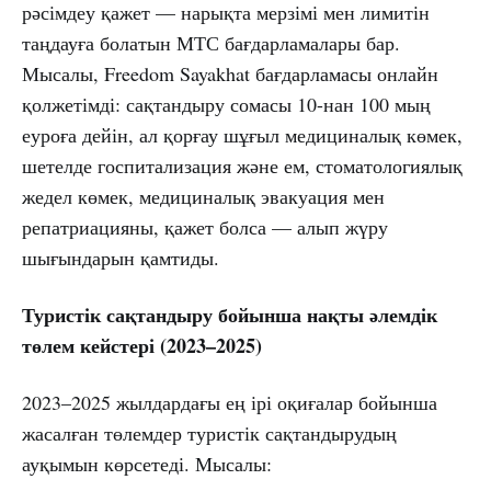
рәсімдеу қажет — нарықта мерзімі мен лимитін
таңдауға болатын МТС бағдарламалары бар.
Мысалы, Freedom Sayakhat бағдарламасы онлайн
қолжетімді: сақтандыру сомасы 10-нан 100 мың
еуроға дейін, ал қорғау шұғыл медициналық көмек,
шетелде госпитализация және ем, стоматологиялық
жедел көмек, медициналық эвакуация мен
репатриацияны, қажет болса — алып жүру
шығындарын қамтиды.
Туристік сақтандыру бойынша нақты әлемдік
төлем кейстері (2023–2025)
2023–2025 жылдардағы ең ірі оқиғалар бойынша
жасалған төлемдер туристік сақтандырудың
ауқымын көрсетеді. Мысалы: