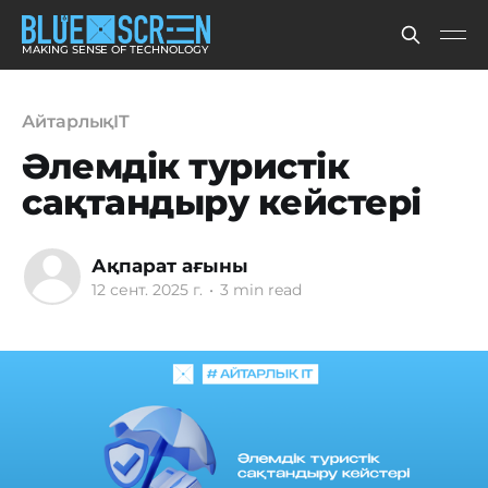
MAKING SENSE OF TECHNOLOGY
АйтарлықIT
Әлемдік туристік
сақтандыру кейстері
Ақпарат ағыны
12 сент. 2025 г.
•
3 min read