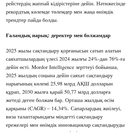
рейстердің жаппай кідірістеріне дейін. Нәтижесінде
рекордтық көлемде төлемдер мен жаңа өнімдік
трендтер пайда болды.
Ғаламдық нарық: деректер мен болжамдар
2025 жылы сақтандыру қорғанысын сатып алатын
саяхатшылардың үлесі 2024 жылғы 24%-дан 76%-ға
дейін өсті. Mordor Intelligence зерттеуі бойынша,
2025 жылдың соңына дейін саяхат сақтандыру
нарығының көлемі 25,98 млрд АҚШ долларын
құрап, 2030 жылға қарай 50,77 млрд долларға
жетеді деген болжам бар. Орташа жылдық өсім
қарқыны (CAGR) – 14,34%. Сапарлардың жиілеуі,
виза талаптарындағы міндетті сақтандыру
ережелері мен өнімдік инновациялар сақтандыруды