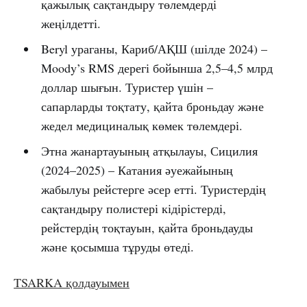
қажылық сақтандыру төлемдерді
жеңілдетті.
Beryl ураганы, Кариб/АҚШ (шілде 2024) –
Moody’s RMS дерегі бойынша 2,5–4,5 млрд
доллар шығын. Туристер үшін –
сапарларды тоқтату, қайта броньдау және
жедел медициналық көмек төлемдері.
Этна жанартауының атқылауы, Сицилия
(2024–2025) – Катания әуежайының
жабылуы рейстерге әсер етті. Туристердің
сақтандыру полистері кідірістерді,
рейстердің тоқтауын, қайта броньдауды
және қосымша тұруды өтеді.
TSARKA қолдауымен