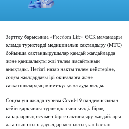
Зерттеу барысында «Freedom Life» ӨСК мамандары
әлемде туристерді медициналық сақтандыру (МТС)
бойынша сақтандырушылар қандай жағдайларда
және қаншалықты жиі төлем жасайтынын
анықтады. Негізгі назар нақты төлем кейстеріне,
соңғы жылдардағы ірі оқиғаларға және
саяхатшылардың мінез-құлқына аударылды.
Соңғы үш жылда туризм Covid-19 пандемиясынан
кейін қарқынды түрде қалпына келді. Бірақ
сапарлардың өсуімен бірге сақтандыру жағдайлары
да артып отыр: дауылдар мен ыстықтан бастап