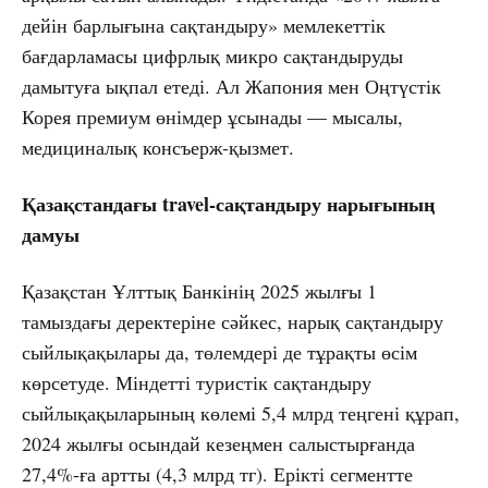
дейін барлығына сақтандыру» мемлекеттік
бағдарламасы цифрлық микро сақтандыруды
дамытуға ықпал етеді. Ал Жапония мен Оңтүстік
Корея премиум өнімдер ұсынады — мысалы,
медициналық консъерж-қызмет.
Қазақстандағы travel-сақтандыру нарығының
дамуы
Қазақстан Ұлттық Банкінің 2025 жылғы 1
тамыздағы деректеріне сәйкес, нарық сақтандыру
сыйлықақылары да, төлемдері де тұрақты өсім
көрсетуде. Міндетті туристік сақтандыру
сыйлықақыларының көлемі 5,4 млрд теңгені құрап,
2024 жылғы осындай кезеңмен салыстырғанда
27,4%-ға артты (4,3 млрд тг). Ерікті сегментте