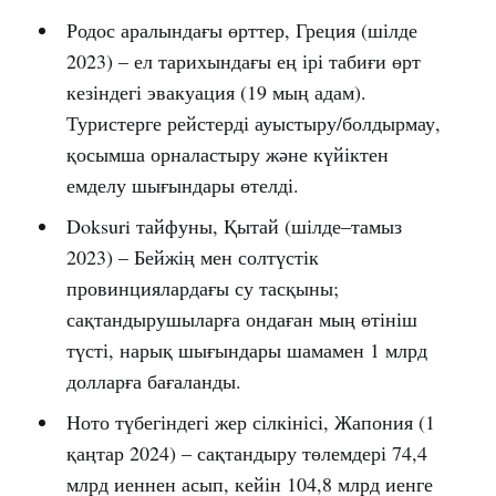
Родос аралындағы өрттер, Греция (шілде
2023) – ел тарихындағы ең ірі табиғи өрт
кезіндегі эвакуация (19 мың адам).
Туристерге рейстерді ауыстыру/болдырмау,
қосымша орналастыру және күйіктен
емделу шығындары өтелді.
Doksuri тайфуны, Қытай (шілде–тамыз
2023) – Бейжің мен солтүстік
провинциялардағы су тасқыны;
сақтандырушыларға ондаған мың өтініш
түсті, нарық шығындары шамамен 1 млрд
долларға бағаланды.
Ното түбегіндегі жер сілкінісі, Жапония (1
қаңтар 2024) – сақтандыру төлемдері 74,4
млрд иеннен асып, кейін 104,8 млрд иенге