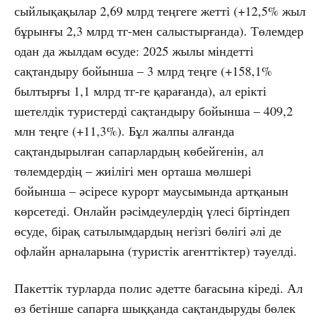
сыйлықақылар 2,69 млрд теңгеге жетті (+12,5% жыл
бұрынғы 2,3 млрд тг-мен салыстырғанда). Төлемдер
одан да жылдам өсуде: 2025 жылы міндетті
сақтандыру бойынша – 3 млрд теңге (+158,1%
былтырғы 1,1 млрд тг-ге қарағанда), ал ерікті
шетелдік туристерді сақтандыру бойынша – 409,2
млн теңге (+11,3%). Бұл жалпы алғанда
сақтандырылған сапарлардың көбейгенін, ал
төлемдердің – жиілігі мен орташа мөлшері
бойынша – әсіресе курорт маусымында артқанын
көрсетеді. Онлайн рәсімдеулердің үлесі біртіндеп
өсуде, бірақ сатылымдардың негізгі бөлігі әлі де
офлайн арналарына (туристік агенттіктер) тәуелді.
Пакеттік турларда полис әдетте бағасына кіреді. Ал
өз бетінше сапарға шыққанда сақтандыруды бөлек