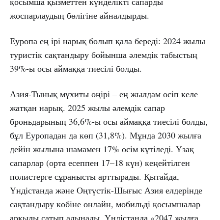
қосымша қызметтен күнделікті сапарды
жоспарлаудың бөлігіне айналдырды.
Еуропа ең ірі нарық болып қала береді: 2024 жылы
туристік сақтандыру бойынша әлемдік табыстың
39%-ы осы аймаққа тиесілі болды.
Азия-Тынық мұхиты өңірі – ең жылдам өсіп келе
жатқан нарық. 2025 жылы әлемдік сапар
броньдарының 36,6%-ы осы аймаққа тиесілі болды,
бұл Еуропадан да көп (31,8%). Мұнда 2030 жылға
дейін жылына шамамен 17% өсім күтіледі. Ұзақ
сапарлар (орта есеппен 17–18 күн) кеңейтілген
полистерге сұранысты арттырады. Қытайда,
Үндістанда және Оңтүстік-Шығыс Азия елдерінде
сақтандыру көбіне онлайн, мобильді қосымшалар
арқылы сатып алынады. Үндістанда «2047 жылға