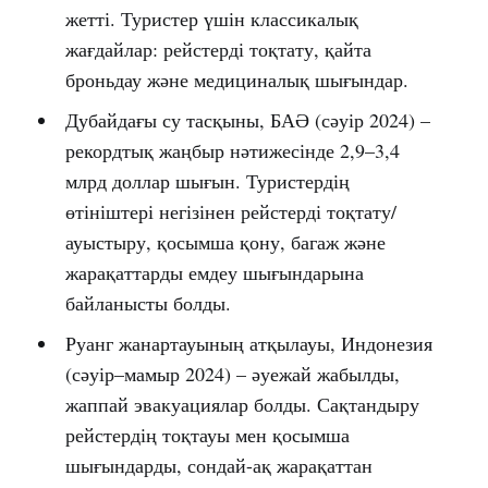
жетті. Туристер үшін классикалық
жағдайлар: рейстерді тоқтату, қайта
броньдау және медициналық шығындар.
Дубайдағы су тасқыны, БАӘ (сәуір 2024) –
рекордтық жаңбыр нәтижесінде 2,9–3,4
млрд доллар шығын. Туристердің
өтініштері негізінен рейстерді тоқтату/
ауыстыру, қосымша қону, багаж және
жарақаттарды емдеу шығындарына
байланысты болды.
Руанг жанартауының атқылауы, Индонезия
(сәуір–мамыр 2024) – әуежай жабылды,
жаппай эвакуациялар болды. Сақтандыру
рейстердің тоқтауы мен қосымша
шығындарды, сондай-ақ жарақаттан