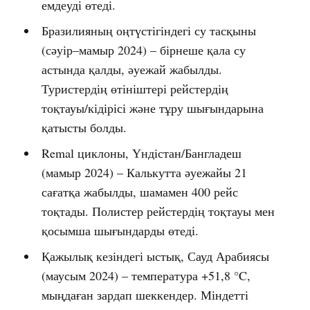
емдеуді өтеді.
Бразилияның оңтүстігіндегі су тасқыны
(сәуір–мамыр 2024) – бірнеше қала су
астында қалды, әуежай жабылды.
Туристердің өтініштері рейстердің
тоқтауы/кідірісі және тұру шығындарына
қатысты болды.
Remal циклоны, Үндістан/Бангладеш
(мамыр 2024) – Калькутта әуежайы 21
сағатқа жабылды, шамамен 400 рейс
тоқтады. Полистер рейстердің тоқтауы мен
қосымша шығындарды өтеді.
Қажылық кезіндегі ыстық, Сауд Арабиясы
(маусым 2024) – температура +51,8 °C,
мыңдаған зардап шеккендер. Міндетті