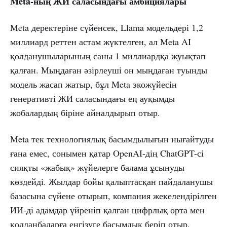
Meta-ның ЖИ саласындағы амбициялары
Meta деректеріне сүйенсек, Llama модельдері 1,2
миллиард реттен астам жүктелген, ал Meta AI
қолданушыларының саны 1 миллиардқа жуықтап
қалған. Мыңдаған әзірлеуші он мыңдаған туынды
модель жасап жатыр, бұл Meta экожүйесін
генеративті ЖИ саласындағы ең ауқымды
жобалардың біріне айналдырып отыр.
Meta тек технологиялық басымдылығын нығайтуды
ғана емес, сонымен қатар OpenAI-дің ChatGPT-сі
сияқты «жабық» жүйелерге балама ұсынуды
көздейді. Жылдар бойы қалыптасқан пайдаланушы
базасына сүйене отырып, компания жекелендірілген
ИИ-ді адамдар үйреніп қалған цифрлық орта мен
қолданбаларға енгізуге басымдық беріп отыр.