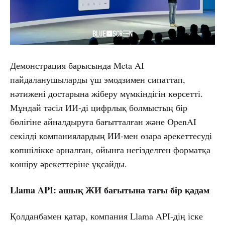
Демонстрация барысында Meta AI
пайдаланушыларды үш эмодзимен сипаттап,
нәтижені достарына жіберу мүмкіндігін көрсетті.
Мұндай тәсіл ИИ-ді цифрлық болмыстың бір
бөлігіне айналдыруға бағытталған және OpenAI
секілді компаниялардың ИИ-мен өзара әрекеттесуді
көпшілікке арналған, ойынға негізделген форматқа
көшіру әрекеттеріне ұқсайды.
Llama API: ашық ЖИ бағытына тағы бір қадам
Қолданбамен қатар, компания Llama API-дің іске