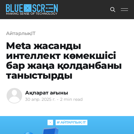
MAKING SENSE OF TECHNOLOGY
АйтарлықIT
Meta жасанды
интеллект көмекшісі
бар жаңа қолданбаны
таныстырды
Ақпарат ағыны
30 апр. 2025 г.
•
2 min read