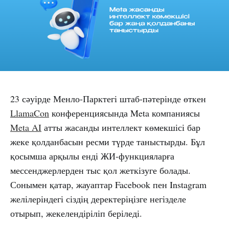
23 сәуірде Менло-Парктегі штаб-пәтерінде өткен
LlamaCon
конференциясында Meta компаниясы
Meta AI
атты жасанды интеллект көмекшісі бар
жеке қолданбасын ресми түрде таныстырды. Бұл
қосымша арқылы енді ЖИ-функцияларға
мессенджерлерден тыс қол жеткізуге болады.
Сонымен қатар, жауаптар Facebook пен Instagram
желілеріндегі сіздің деректеріңізге негізделе
отырып, жекелендіріліп беріледі.