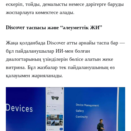
ескеріп, тойды, демалысты немесе дәрігерге баруды
жоспарлауға көмектесе алады.
Discover таспасы және “әлеуметтік ЖИ”
Жаңа қолданбада Discover атты арнайы таспа бар —
бұл пайдаланушылар ИИ-мен болған
диалогтарының үзінділерін бөлісе алатын жеке
витрина. Бұл жазбалар тек пайдаланушының өз
қалауымен жарияланады.