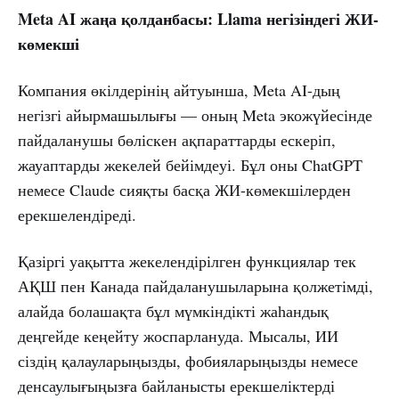
Meta AI жаңа қолданбасы: Llama негізіндегі ЖИ-
көмекші
Компания өкілдерінің айтуынша, Meta AI-дың
негізгі айырмашылығы — оның Meta экожүйесінде
пайдаланушы бөліскен ақпараттарды ескеріп,
жауаптарды жекелей бейімдеуі. Бұл оны ChatGPT
немесе Claude сияқты басқа ЖИ-көмекшілерден
ерекшелендіреді.
Қазіргі уақытта жекелендірілген функциялар тек
АҚШ пен Канада пайдаланушыларына қолжетімді,
алайда болашақта бұл мүмкіндікті жаһандық
деңгейде кеңейту жоспарлануда. Мысалы, ИИ
сіздің қалауларыңызды, фобияларыңызды немесе
денсаулығыңызға байланысты ерекшеліктерді