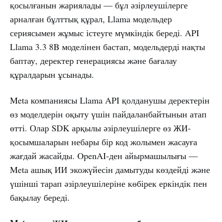
қосылғанын жариялады — бұл әзірлеушілерге
арналған бұлттық құрал, Llama модельдер
сериясымен жұмыс істеуге мүмкіндік береді. API
Llama 3.3 8B моделінен бастап, модельдерді нақты
баптау, деректер генерациясы және бағалау
құралдарын ұсынады.
Meta компаниясы Llama API қолданушы деректерін
өз моделдерін оқыту үшін пайдаланбайтынын атап
өтті. Олар SDK арқылы әзірлеушілерге өз ЖИ-
қосымшаларын небары бір код жолымен жасауға
жағдай жасайды. OpenAI-ден айырмашылығы —
Meta ашық ИИ экожүйесін дамытуды көздейді және
үшінші тарап әзірлеушілеріне көбірек еркіндік пен
бақылау береді.