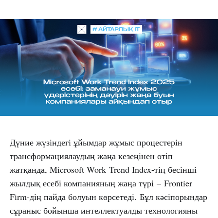
Дүние жүзіндегі ұйымдар жұмыс процестерін
трансформациялаудың жаңа кезеңінен өтіп
жатқанда, Microsoft Work Trend Index-тің бесінші
жылдық есебі компанияның жаңа түрі – Frontier
Firm-дің пайда болуын көрсетеді. Бұл кәсіпорындар
сұраныс бойынша интеллектуалды технологияны