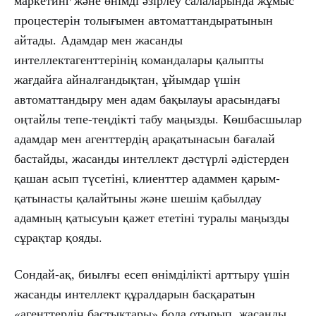
маркетинг және өнімді әзірлеу салаларында жұмыс
процестерін толығымен автоматтандыратынын
айтады. Адамдар мен жасанды
интеллектагенттерінің командалары қалыпты
жағдайға айналғандықтан, ұйымдар үшін
автоматтандыру мен адам бақылауы арасындағы
оңтайлы тепе-теңдікті табу маңызды. Көшбасшылар
адамдар мен агенттердің арақатынасын бағалай
бастайды, жасанды интеллект дәстүрлі әдістерден
қашан асып түсетіні, клиенттер адаммен қарым-
қатынасты қалайтыны және шешім қабылдау
адамның қатысуын қажет ететіні туралы маңызды
сұрақтар қояды.
Сондай-ақ, биылғы есеп өнімділікті арттыру үшін
жасанды интеллект құралдарын басқаратын
«агенттердің бастықтары» бола отырып, жасанды