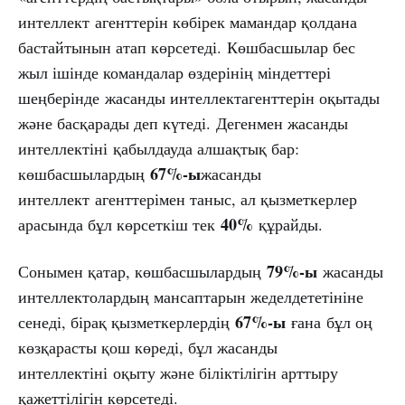
интеллект агенттерін көбірек мамандар қолдана
бастайтынын атап көрсетеді. Көшбасшылар бес
жыл ішінде командалар өздерінің міндеттері
шеңберінде жасанды интеллектагенттерін оқытады
және басқарады деп күтеді. Дегенмен жасанды
интеллектіні қабылдауда алшақтық бар:
67%-ы
көшбасшылардың
жасанды
интеллект агенттерімен таныс, ал қызметкерлер
40%
арасында бұл көрсеткіш тек
құрайды.
79%-ы
Сонымен қатар, көшбасшылардың
жасанды
интеллектолардың мансаптарын жеделдететініне
67%-ы
сенеді, бірақ қызметкерлердің
ғана бұл оң
көзқарасты қош көреді, бұл жасанды
интеллектіні оқыту және біліктілігін арттыру
қажеттілігін көрсетеді.