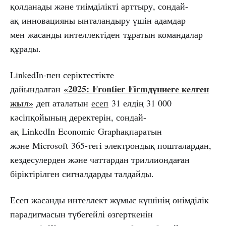
қолданады және тиімділікті арттыру, сондай-
ақ инновацияны ынталандыру үшін адамдар
мен жасанды интеллектіден тұратын командалар
құрады.
LinkedIn-пен серіктестікте
«2025:
Frontier
Firmдүниеге келген
дайындалған
жыл»
деп аталатын
есеп
31 елдің 31 000
кәсіпқойының деректерін, сондай-
ақ LinkedIn Economic Graphақпаратын
және Microsoft 365-тегі электрондық пошталардан,
кездесулерден және чаттардан триллиондаған
біріктірілген сигналдарды талдайды.
Есеп жасанды интеллект жұмыс күшінің өнімділік
парадигмасын түбегейлі өзгерткенін