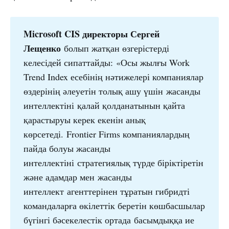
Microsoft
CIS
директоры
Сергей 
Лещенко
болып жатқан өзгерістерді
келесідей сипаттайды: «Осы жылғы Work
Trend Index есебінің нәтижелері компаниялар
өздерінің әлеуетін толық ашу үшін жасанды
интеллектіні қалай қолданатынын қайта
қарастыруы керек екенін анық
көрсетеді. Frontier Firms компаниялардың
пайда болуы жасанды
интеллектіні стратегиялық түрде біріктіретін
және адамдар мен жасанды
интеллект агенттерінен тұратын гибридті
командаларға өкілеттік беретін көшбасшылар
бүгінгі бәсекелестік ортада басымдыққа ие