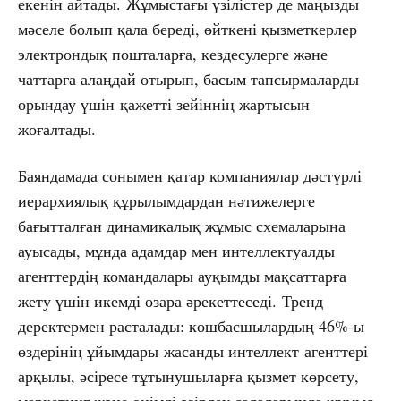
екенін айтады. Жұмыстағы үзілістер де маңызды
мәселе болып қала береді, өйткені қызметкерлер
электрондық пошталарға, кездесулерге және
чаттарға алаңдай отырып, басым тапсырмаларды
орындау үшін қажетті зейіннің жартысын
жоғалтады.
Баяндамада сонымен қатар компаниялар дәстүрлі
иерархиялық құрылымдардан нәтижелерге
бағытталған динамикалық жұмыс схемаларына
ауысады, мұнда адамдар мен интеллектуалды
агенттердің командалары ауқымды мақсаттарға
жету үшін икемді өзара әрекеттеседі. Тренд
деректермен расталады: көшбасшылардың 46%-ы
өздерінің ұйымдары жасанды интеллект агенттері
арқылы, әсіресе тұтынушыларға қызмет көрсету,