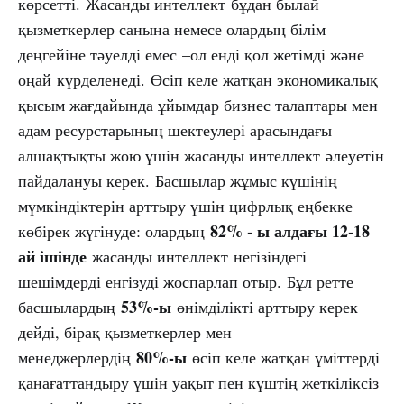
көрсетті. Жасанды интеллект бұдан былай
қызметкерлер санына немесе олардың білім
деңгейіне тәуелді емес –ол енді қол жетімді және
оңай күрделенеді. Өсіп келе жатқан экономикалық
қысым жағдайында ұйымдар бизнес талаптары мен
адам ресурстарының шектеулері арасындағы
алшақтықты жою үшін жасанды интеллект әлеуетін
пайдалануы керек. Басшылар жұмыс күшінің
мүмкіндіктерін арттыру үшін цифрлық еңбекке
82% - ы алдағы 12-18
көбірек жүгінуде: олардың
ай ішінде
жасанды интеллект негізіндегі
шешімдерді енгізуді жоспарлап отыр. Бұл ретте
53%-ы
басшылардың
өнімділікті арттыру керек
дейді, бірақ қызметкерлер мен
80%-ы
менеджерлердің
өсіп келе жатқан үміттерді
қанағаттандыру үшін уақыт пен күштің жеткіліксіз