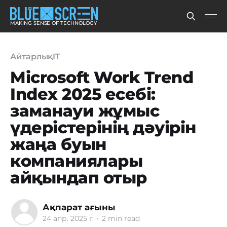
MAKING SENSE OF TECHNOLOGY
АйтарлықIT
Microsoft Work Trend
Index 2025 есебі:
заманауи жұмыс
үдерістерінің дәуірін
жаңа буын
компаниялары
айқындап отыр
Ақпарат ағыны
24 апр. 2025 г.
•
2 min read