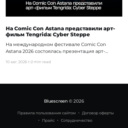
На Comic Con Astana представили арт-
фильм Tengrida: Cyber Steppe
На международном фестивале Comic Con
Astana 2026 состоялась презентация арт-
фильма Tengrida: Cyber Steppe — нового
10 авг. 2026 г.
2 min read
казахстанского проекта, объединившего
элементы киберпанка, искусственный
интеллект и художественное переосмысление
культуры Великой степи. На
фестивале Comic Con Astana зрителям впервые
представили трехминутный AI-анимационный
Bluescreen
© 2026
эпизод (Акт V — «Арена»), открывающий новую
авторскую вселенную. В центре истории —
Правила пользования сайтом
Договор оферты
молодая девушка
Прайс
Сотрудничество