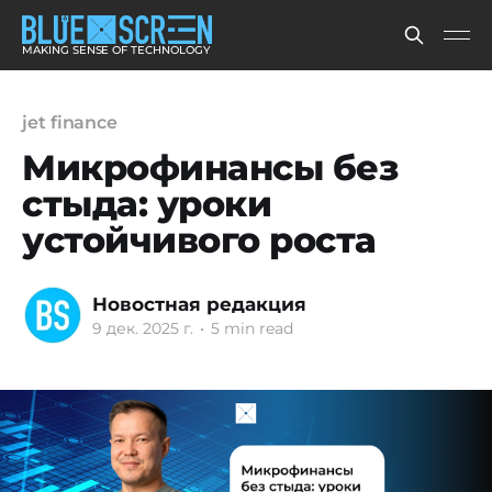
MAKING SENSE OF TECHNOLOGY
jet finance
Микрофинансы без
стыда: уроки
устойчивого роста
Новостная редакция
9 дек. 2025 г.
•
5 min read