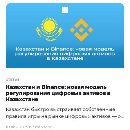
вошли в нашу рабочую и личную жизнь.
Современные ИИ-системы умеют
генерировать контент, отвечать на вопросы и
выполнять последовательные действия для
решения конкретных задач.
статья
Казахстан и Binance: новая модель
регулирования цифровых активов в
Казахстане
Казахстан быстро выстраивает собственные
правила игры на рынке цифровых активов — от
P2P-транзакций до защиты данных и
10 дек. 2025 г.
7 min read