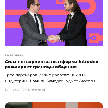
Следует принять меры по развитию агронауки,
и, главное, — ее практическому применению в
сельском хозяйстве". Вкладывать в
интервью
Сила нетворкинга: платформа Introdex
расширяет границы общения
Трое партнеров, давно работающих в IT-
индустрии, Шамиль Ахмедов, Адмет Акхтер и
Джекоб Педерсон, имея за плечами несколько
13 июля 2023 г.
5 min read
десятков реализованных проектов, решили, что
пришло время расширять границы. В качестве
международного трамплина выбрали