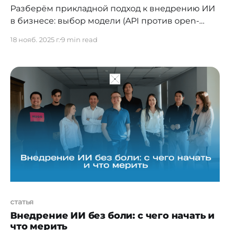
Разберём прикладной подход к внедрению ИИ
в бизнесе: выбор модели (API против open-
source/on-prem), архитектуру развертывания
18 нояб. 2025 г.
9 min read
(облако, локально, гибрид), требования к
инфраструктуре и безопасности данных,
инструменты быстрого старта и практические
кейсы с измеримым ROI. Диалог с Андреем
Киселёвым, генеральным директором ИТ-ГРАД
сфокусирован на решениях, которые можно
запустить в короткие сроки
статья
Внедрение ИИ без боли: с чего начать и
что мерить