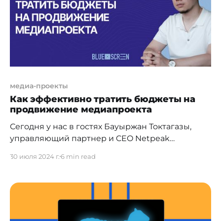
Казахстане и Центральной Азии,
медиа-проекты
Как эффективно тратить бюджеты на
продвижение медиапроекта
Сегодня у нас в гостях Бауыржан Токтагазы,
управляющий партнер и CEO Netpeak
Kazakhstan. В этом интервью мы обсудим одну
30 июля 2024 г.
6 min read
из самых актуальных тем в сфере медиа — как
эффективно тратить бюджеты на продвижение
медиапроекта. Бауыржан поделится своим
опытом и практическими советами, которые
помогут вам оптимизировать ваши рекламные