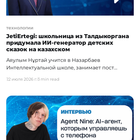
технологии
JetiErtegi: школьница из Талдыкоргана
придумала ИИ-генератор детских
сказок на казахском
Аяулым Нұртай учится в Назарбаев
Интеллектуальной школе, занимает пост
министра цифрового развития в ученическом
22 июля 2026 г.
3 min read
самоуправлении и параллельно развивает ИИ-
стартап, выигрывает международные гранты и
моделирует траектории астероидов. Ей 15 лет.
Мы поговорили о том, как это вообще возможно
— и с чего начать тем, кто хочет в IT, но не знает
куда