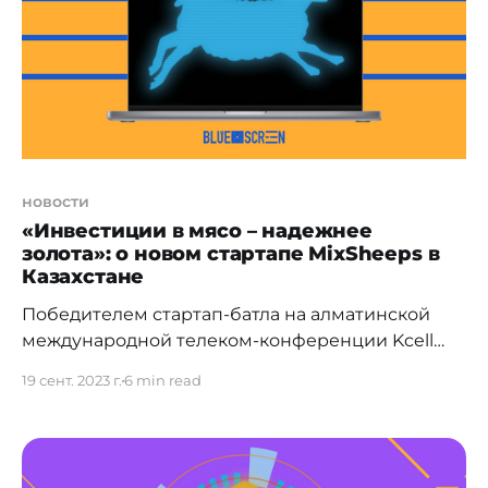
расходы и достичь лучших
новости
«Инвестиции в мясо – надежнее
золота»: о новом стартапе MixSheeps в
Казахстане
Победителем стартап-батла на алматинской
международной телеком-конференции Kcell
Eurasian Mobile Summit 2023 и обладателем 1
19 сент. 2023 г.
6 min read
млн тенге стал Майдан Найманов —
руководитель крестьянского хозяйства "Али" и
Founder/CEO экосистемы "MixReality". Молодой
фермер из Уральска собирается оцифровать