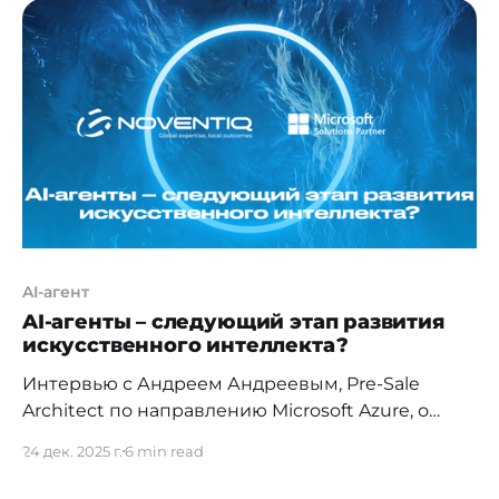
где доверие и маршрутизация устроены иначе.
В чём между ними реальная разница, какие
метаданные VPN действительно помогает
скрыть и какие нет, почему в теме приватности
всегда
AI-агент
AI-агенты – следующий этап развития
искусственного интеллекта?
Интервью с Андреем Андреевым, Pre-Sale
Architect по направлению Microsoft Azure, о
перспективах и проблемах ИИ За последние
24 дек. 2025 г.
6 min read
несколько лет искусственный интеллект и, в
частности, генеративные модели, повсеместно