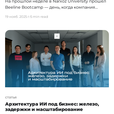
На прошлой неделе в Narxoz University прошел
Beeline Bootcamp — день, когда компания
собрала студентов, выпускников, свитчеров и
19 нояб. 2025 г.
5 min read
старшеклассников, чтобы показать, как
устроена работа в большом технологическом
бизнесе и почему поддержка молодых
специалистов сегодня критически важна для
рынка. Чем раньше молодые специалисты
получают доступ к реальным задачам,
экспертам и инструментам, тем
статья
Архитектура ИИ под бизнес: железо,
задержки и масштабирование