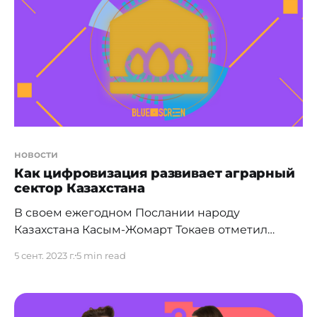
сферу животноводства Казахстана, используя
блокчейн и мобильную игру. Это
инновационная экосистема, позволяющая
создать геймификацию различных отраслей
новости
Как цифровизация развивает аграрный
сектор Казахстана
В своем ежегодном Послании народу
Казахстана Касым-Жомарт Токаев отметил
очень важный факт: * "Современное сельское
5 сент. 2023 г.
5 min read
хозяйство — это высокотехнологичная отрасль.
Земля и климат уже не являются
определяющим фактором успеха аграриев, на
первый план вышли инновационные решения.