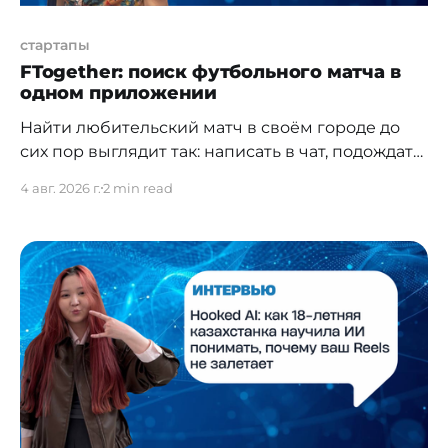
стартапы
FTogether: поиск футбольного матча в
одном приложении
Найти любительский матч в своём городе до
сих пор выглядит так: написать в чат, подождать
ответа, уточнить место, снова подождать.
4 авг. 2026 г.
2 min read
Мариям Калмурзаева решила, что так быть не
должно. FTogether — казахстанский стартап,
который хочет сделать поиск футбольного
матча таким же простым, как вызов такси. Пока
MVP, первый матч организовали вручную — но