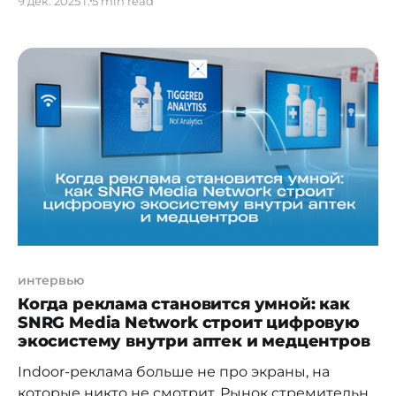
9 дек. 2025 г.
5 min read
но сегодня становится полноценной частью
финансовой системы. Мы поговорили с
основателем Jet Finance Азаматом
Сейтбековым о том, как меняется отрасль,
почему МСБ становится точкой роста и какие
принципы оказались ключевыми для
устойчивого развития компании. Рынок
интервью
Когда реклама становится умной: как
SNRG Media Network строит цифровую
экосистему внутри аптек и медцентров
Indoor-реклама больше не про экраны, на
которые никто не смотрит. Рынок стремительно