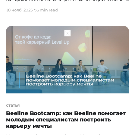
уходит в цифру: алгоритмы анализируют
28 нояб. 2025 г.
6 min read
аудиторию, считают охваты и показывают
ролики тем, кто действительно рядом. О том,
как устроена эта новая инфраструктура,
рассказывает сооснователь SNRG Media
Network Артём Ким — команда которого
превратила аптечные и медицинские дисплеи
в живую
статья
Beeline Bootcamp: как Beeline помогает
молодым специалистам построить
карьеру мечты