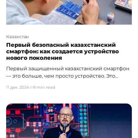
управления Oblako.kz,
Казахстан
Первый безопасный казахстанский
смартфон: как создается устройство
нового поколения
Первый защищенный казахстанский смартфон
— это больше, чем просто устройство. Это
яркий пример технологического прогресса
11 дек. 2024 г.
9 min read
страны. Олжас Сатиев, Президент TSARKA
делится с нами историей создания уникального
устройства, его особенностями, вызовами
разработки и видением будущего
технологической независимости Казахстана.
Как родилась идея создания первого
защищенного казахстанского смартфона, и что