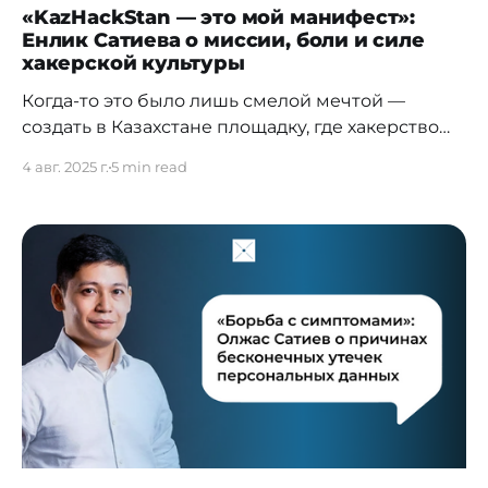
«KazHackStan — это мой манифест»:
Енлик Сатиева о миссии, боли и силе
хакерской культуры
Когда-то это было лишь смелой мечтой —
создать в Казахстане площадку, где хакерство
перестанет ассоциироваться только с
4 авг. 2025 г.
5 min read
нелегальностью, а станет культурой, языком
свободы и возможностью для молодых
талантов. Сегодня KazHackStan — это не просто
форум, а целое движение, которое меняет
восприятие технологий и кибербезопасности.
Енлик Сатиева, продюсер и «сердце» проекта,
говорит о