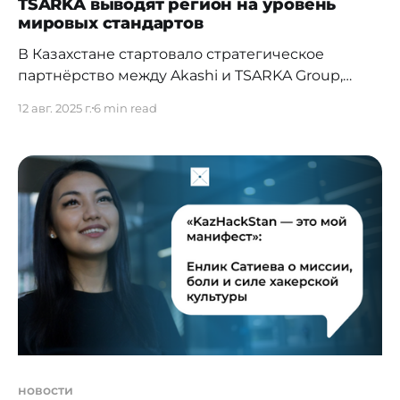
TSARKA выводят регион на уровень
мировых стандартов
В Казахстане стартовало стратегическое
партнёрство между Akashi и TSARKA Group,
которое может изменить ландшафт
12 авг. 2025 г.
6 min read
кибербезопасности во всём регионе. Akashi
строит первый в Центральной Азии дата-центр
уровня Tier IV — высший мировой стандарт
надёжности. TSARKA, в свою очередь, уже
зарекомендовала себя как лидер в области
кибербезопасности. Совместно компании
намерены предложить не только
новости