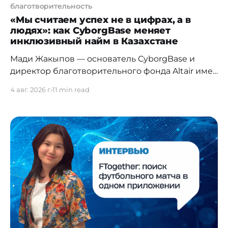
благотворительность
«Мы считаем успех не в цифрах, а в
людях»: как CyborgBase меняет
инклюзивный найм в Казахстане
Мади Жакыпов — основатель CyborgBase и
директор благотворительного фонда Altair име
ни Хаби Жакыпова — о жёлтых дорожках в
4 авг. 2026 г.
11 min read
Корее, о протезах, которые возвращают людям
жизнь, об искусственном интеллекте, который
делает наём человечнее, и о том, почему
первых пользователей передовых технологий
он называет киборгами. Мади,
CyborgBase сегодня — это уже не просто
технологический стартап,