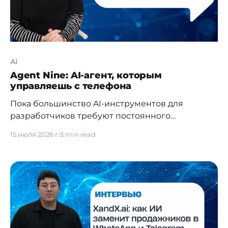
AI
Agent Nine: AI-агент, которым
управляешь с телефона
Пока большинство AI-инструментов для
разработчиков требуют постоянного
присутствия за компьютером, Егор Горский из
15 июля 2026 г.
3 min read
Астаны разрабатывает продукт иначе:
агент установлен на твоей машине, а задачи
ему можно ставить откуда угодно — с телефона,
планшета, любого устройства. 17 июля Agent
Nine выходит в публичный доступ. Мы
поговорили с основателем о том, зачем это