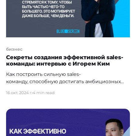
поделился своим мнением о
бизнес
Секреты создания эффективной sales-
команды: интервью с Игорем Ким
Как построить сильную sales-
команду, способную достигать амбициозных
целей? Не секрет, что успех бизнеса напрямую
16 окт. 2024 г.
4 min read
зависит от того, насколько мотивированы
сотрудники и какие лучшие практики
применяет руководитель для того, чтобы
компания преодолевала вызовы и добивалась
результатов. В нашем интервью Игорь
Ким, руководитель по развитию бизнеса Acer в