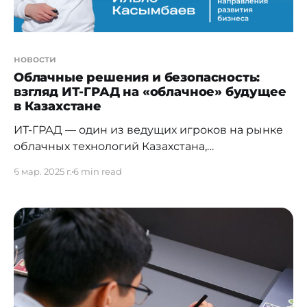
новости
Облачные решения и безопасность:
взгляд ИТ-ГРАД на «облачное» будущее
в Казахстане
ИТ-ГРАД — один из ведущих игроков на рынке
облачных технологий Казахстана,
предлагающий инновационные решения для
6 мар. 2025 г.
6 min read
бизнеса разных масштабов. Компания
зарекомендовала себя как надежный
провайдер облачных сервисов, предоставляя
высококачественные услуги для крупных
корпоративных клиентов и малых
предприятий. ИТ-ГРАД активно развивает
технологическую инфраструктуру и внедряет
передовые решения, такие как панель