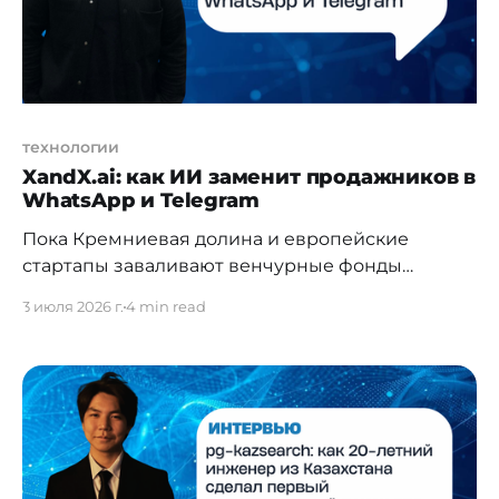
технологии
XandX.ai: как ИИ заменит продажников в
WhatsApp и Telegram
Пока Кремниевая долина и европейские
стартапы заваливают венчурные фонды
презентациями очередных AI SDR для email-
3 июля 2026 г.
4 min read
рассылок, в СНГ назревает тихая революция в
B2B-коммерции. Казахстанский
предприниматель Султанбек Токсабаев создал
продукт, который бьет точно в цель локального
менталитета ведения бизнеса — туда, где
реально принимаются решения и закрываются
сделки: в WhatsApp и Telegram. Расскажи,