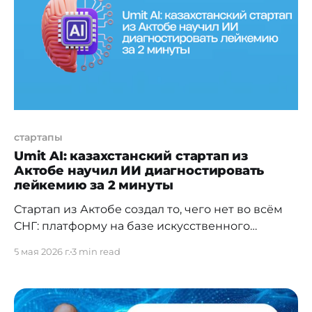
закрыть этот пробел в
стартапы
Umit AI: казахстанский стартап из
Актобе научил ИИ диагностировать
лейкемию за 2 минуты
Стартап из Актобе создал то, чего нет во всём
СНГ: платформу на базе искусственного
интеллекта, которая анализирует мазок крови и
5 мая 2026 г.
3 min read
выявляет лейкемию менее чем за 2 минуты.
Стандартный путь к диагнозу — от 14 до 21
дня. Umit AI уже развёрнут в нескольких
казахстанских поликлиниках, в команде три PhD