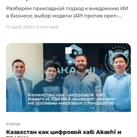
Разберем прикладной подход к внедрению ИИ
в бизнесе: выбор модели (API против open-
source/on-prem), архитектуру развертывания
17 нояб. 2025 г.
4 min read
(облако, локально, гибрид), требования к
инфраструктуре и безопасности данных,
инструменты быстрого старта и практические
кейсы с измеримым ROI. Диалог с Андреем
Киселёвым, генеральным директором ИТ-ГРАД,
сфокусирован на решениях, которые можно
запустить в короткие сроки
статья
Казахстан как цифровой хаб: Akashi и