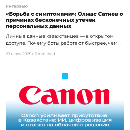
интервью
«Борьба с симптомами»: Олжас Сатиев о
причинах бесконечных утечек
персональных данных
Личные данные казахстанцев — в открытом
доступе. Почему боты работают быстрее, чем
регуляторы, и что с этим делать? Несмотря на
29 июля 2025 г.
5 min read
заявления о борьбе с утечками и
киберугрозами, персональные данные
миллионов казахстанцев по-прежнему
доступны в интернете. Телеграм-боты,
построенные на базе скомпрометированных
баз, предлагают "пробить" любого за пару
секунд. Как устроен этот теневой