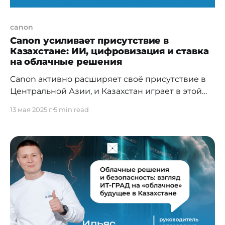
canon
Canon усиливает присутствие в
Казахстане: ИИ, цифровизация и ставка
на облачные решения
Canon активно расширяет своё присутствие в
Центральной Азии, и Казахстан играет в этой
стратегии ключевую роль. Компания не только
13 мая 2025 г.
5 min read
выводит на рынок новые устройства, но и
активно продвигает интеллектуальные
решения для управления документооборотом.
О том, как Canon меняет рынок B2B-решений,
какие отрасли уже внедряют передовые
технологии, и какие планы у