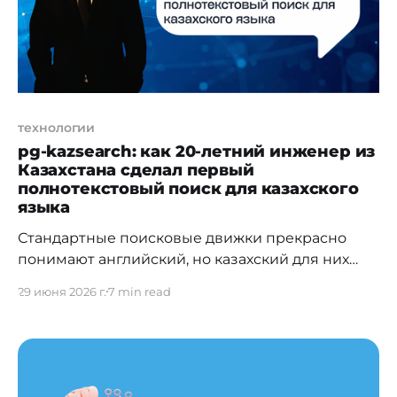
технологии
pg-kazsearch: как 20-летний инженер из
Казахстана сделал первый
полнотекстовый поиск для казахского
языка
Стандартные поисковые движки прекрасно
понимают английский, но казахский для них
почти не существует. Один корень в казахском
29 июня 2026 г.
7 min read
языке может принимать сотни форм, и
обычные алгоритмы попросту не видят связи
между ними. Дархан Ахметов, founding
engineer в американском AI-стартапе Nace AI с
инвестициями от General Catalyst, решил