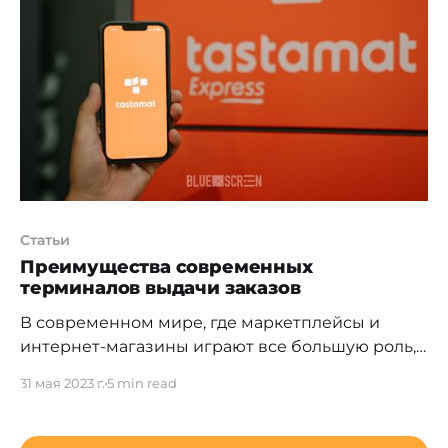
Сингапур. И это скорее закономерно, сегодня
многие молодые и амбициозные приезжают в
эту страну не только, чтобы себя показать,
Статьи
Преимущества современных
терминалов выдачи заказов
В современном мире, где маркетплейсы и
интернет-магазины играют все большую роль,
уже кажется привычным заказывать что-либо
31 мая 2023 г.
5 min read
на дом курьером. На рынке представлено не
мало компаний, предлагающих услуги по
доставке товаров и посылок до двери. В нашем