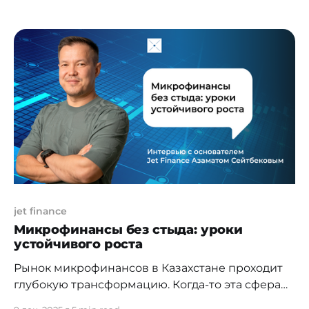
интеграции с международными платформами.
В беседе с Кириллом Хомяковым, главой
региональных рынков Binance в ЦА, ЦВЕ и
Африке, говорим о том, как формируются
правовые рамки, где проходит граница между
инновациями и комплаенсом, и какие
jet finance
Микрофинансы без стыда: уроки
устойчивого роста
Рынок микрофинансов в Казахстане проходит
глубокую трансформацию. Когда-то эта сфера
воспринималась как маргинальная и «стыдная»,