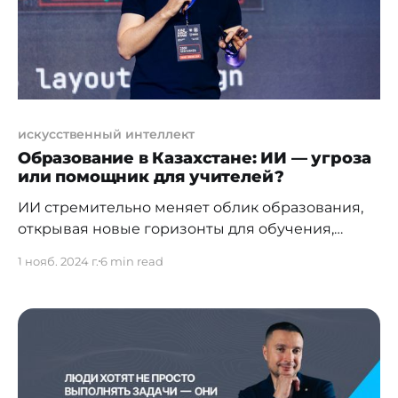
стало основным стимулом для
искусственный интеллект
Образование в Казахстане: ИИ — угроза
или помощник для учителей?
ИИ стремительно меняет облик образования,
открывая новые горизонты для обучения,
благодаря адаптивным технологиям и
1 нояб. 2024 г.
6 min read
персонализированным программам. В нашем
интервью мы поговорили с Игорем
Сенюшиным, руководителем направления R&D
в ЦАРКА, об обучении детей и роли
искусственного интеллекта (ИИ) в развитии их
технических навыков и мышления. Игорь