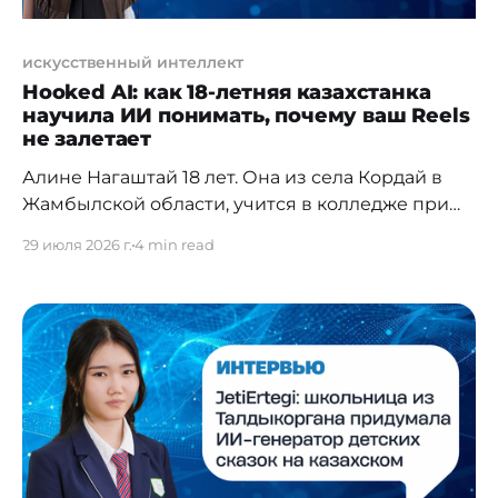
искусственный интеллект
Hooked AI: как 18-летняя казахстанка
научила ИИ понимать, почему ваш Reels
не залетает
Алине Нагаштай 18 лет. Она из села Кордай в
Жамбылской области, учится в колледже при
Astana IT University и уже запустила второй
29 июля 2026 г.
4 min read
стартап. Первый — EduCode, система проверки
кода для студентов — вырос из наблюдения, что
преподаватели тратят полпары на проверку
домашних заданий. Второй — Hooked AI — из
удалённых в порыве разочарования роликов