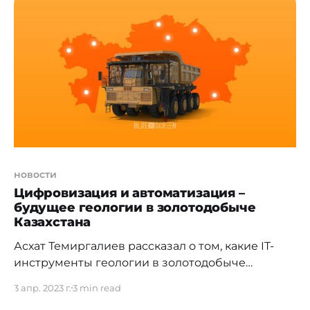
материале CEO Tastamat Алишер Когабаев
поделится преимуществами современных
терминалов по выдаче посылок и как
новости
Цифровизация и автоматизация –
будущее геологии в золотодобыче
Казахстана
Асхат Темиргалиев рассказал о том, какие IT-
инструменты геологии в золотодобыче
используют в компаниях. 2 апреля в Казахстане
3 апр. 2023 г.
3 min read
отмечали День геологов. Это специалисты,