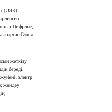
гі (ОЭК)
зірленген
танның Цифрлық
дастырған Demo
ясын жеткізу
дік береді,
жүйені, электр
ақ жөндеу
ің