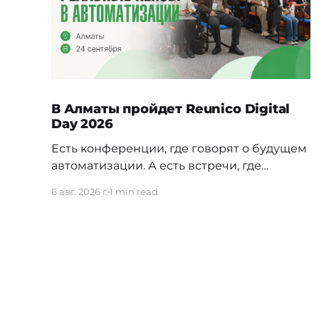
В Алматы пройдет Reunico Digital
Day 2026
Есть конференции, где говорят о будущем
автоматизации. А есть встречи, где
показывают, как это будущее уже строится
6 авг. 2026 г.
1 min read
внутри реальных компаний. 24 сентября в
Алматы пройдёт Reunico Digital Day 2026
— конференция о практических кейсах
процессной автоматизации, сложных
решениях, внутренних IT-командах и
технологиях, которые меняют работу
крупного бизнеса изнутри. На площадке