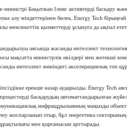
е-министрі Бақытжан Ілияс активтерді басқару жән
епке алу міндеттерінен бөлек, Energy Tech бірыңға
лы мемлекеттік қызметтерді ұсынуға да ықпал ететі
андырылуы аясында жасанды интеллект технология
осы мақсатта министрлік өкілдері мен жетекші ко
анды интеллект жөніндегі акселерациялық топ құ
іпсіздікке ерекше назар аударылды. Energy Tech ая
процестерді басқарудың автоматтандырылған жүйе
ммуникациялық инфрақұрылымның маңызды объекті
леу жоспарланып отыр, бұл энергетика секторының
тұрақтылығы мен қорғанысын арттырады.