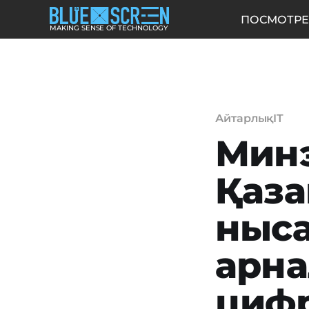
ПОСМОТРЕ
MAKING SENSE OF TECHNOLOGY
АйтарлықIT
Мин
Қаза
ныс
арна
циф