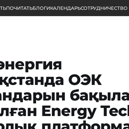
ТЬ
ПОЧИТАТЬ
БЛОГИ
КАЛЕНДАРЬ
СОТРУДНИЧЕСТВО
энергия
қстанда ОЭК
андарын бақыла
лған Energy Tec
рлық платформ