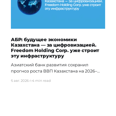
АБР: будущее экономики
Казахстана — за цифровизацией.
Freedom Holding Corp. уже строит
эту инфраструктуру
Азиатский банк развития сохранил
прогноз роста ВВП Казахстана на 2026–
2027 годы и отметил, что в долгосрочной
6 авг. 2026 г.
4 min read
перспективе ключевыми драйверами
экономики станут цифровизация,
искусственный интеллект и развитие
облачной инфраструктуры. Эти тренды
уже нашли отражение в стратегии
Freedom Holding Corp., которая