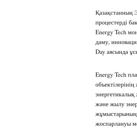
Қазақстанның Э
процестерді ба
Energy Tech мо
даму, инноваци
Day аясында ұ
Energy Tech пл
объектілерінің
энергетикалық 
және жылу энер
жұмыстарының,
жоспарлануы м