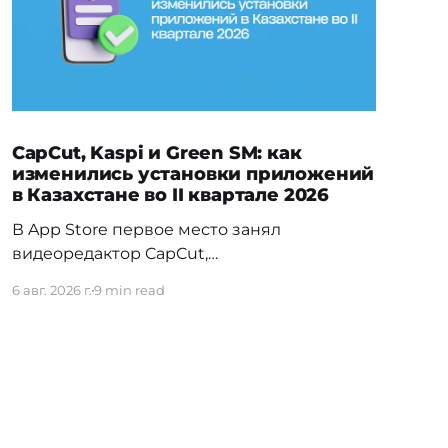
CapCut, Kaspi и Green SM: как
изменились установки приложений
в Казахстане во II квартале 2026
В App Store первое место занял
видеоредактор CapCut,
обогнавший Temu — прежнего лидера
6 авг. 2026 г.
9 min read
первого квартала. На Android заметно
изменилась расстановка в
финтехе: Kaspi.kz обошёл прежнего
лидера Freedom SuperApp. Вьетнамское
электротакси Green SM сразу вошло в топ
своей категории, а в топ-5 навигационных
приложений впервые попал сервис для