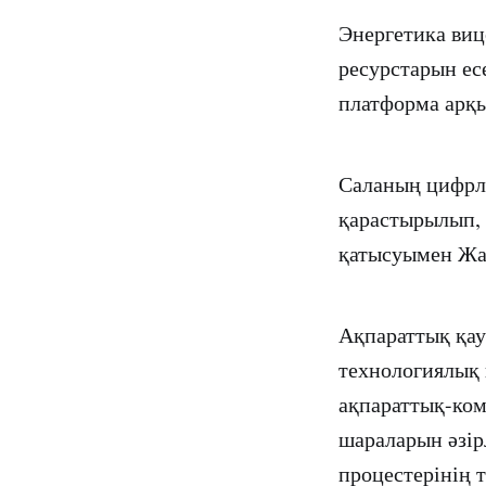
Энергетика виц
ресурстарын ес
платформа арқы
Саланың цифрл
қарастырылып, 
қатысуымен Жас
Ақпараттық қау
технологиялық 
ақпараттық-ко
шараларын әзір
процестерінің 