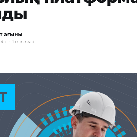
нды
т ағыны
4 г.
•
1 min read