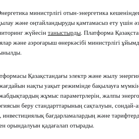
нергетика министрлігі отын-энергетика кешенінде
қылау және оңтайландыруды қамтамасыз ету үшін ә
ниторинг жүйесін
таныстырды
. Платформа Қазақс
ялар және аэроғарыш өнеркәсібі министрлігі ұйым
сынылды.
атформасы Қазақстандағы электр және жылу энерги
 жағдайын нақты уақыт режимінде бақылауға мүмкін
жабдықтардың жұмыс параметрлерін, жалпы энерго
гиясын беру стандарттарының сақталуын, сондай-
 инвестициялық бағдарламалардың және тарифтерд
ен орындалуын қадағалап отырады.