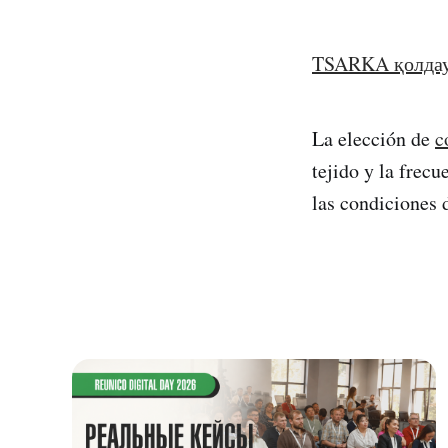
TSARKA қолда
La elección de
c
tejido y la frecu
las condiciones 