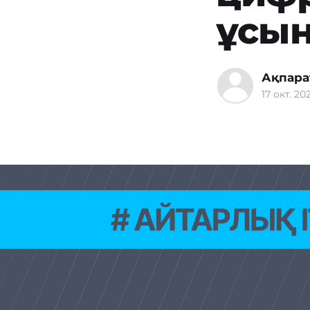
ұсы
Ақпара
17 окт. 202