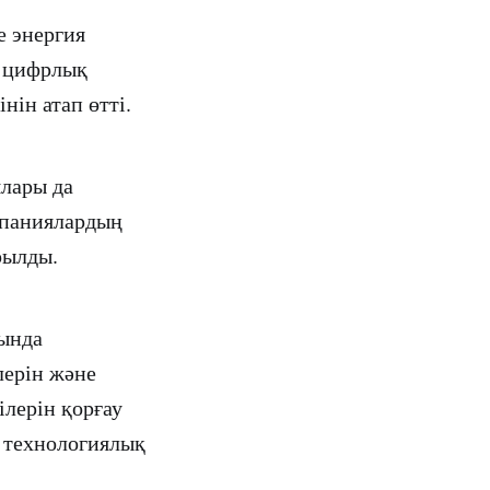
е энергия
й цифрлық
нін атап өтті.
лары да
мпаниялардың
рылды.
сында
лерін және
лерін қорғау
 технологиялық