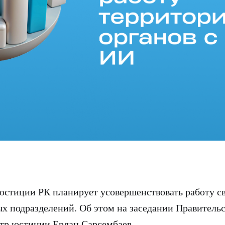
стиции РК планирует усовершенствовать работу с
х подразделений. Об этом на заседании Правитель
тр юстиции Ерлан Сарсембаев.