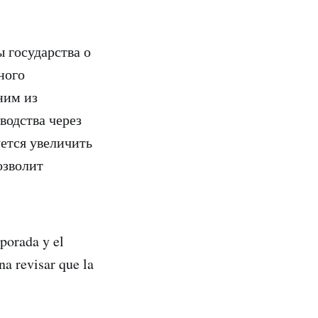
 государства о
ного
ним из
водства через
ется увеличить
озволит
porada y el
na revisar que la