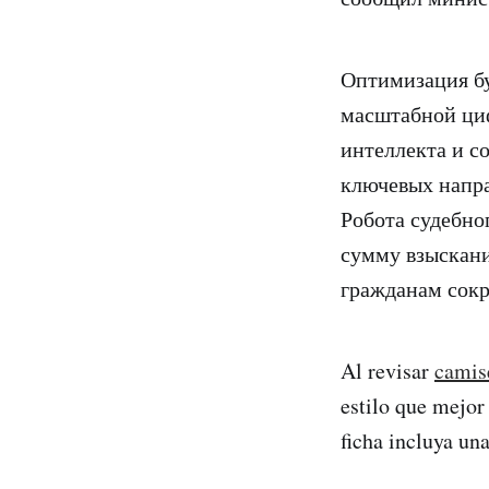
Оптимизация бу
масштабной циф
интеллекта и с
ключевых напра
Робота судебно
сумму взыскани
гражданам сокр
Al revisar
camise
estilo que mejor 
ficha incluya una