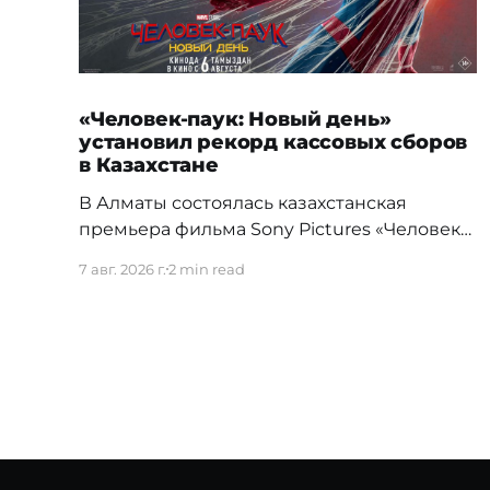
«Человек-паук: Новый день»
установил рекорд кассовых сборов
в Казахстане
В Алматы состоялась казахстанская
премьера фильма Sony Pictures «Человек-
паук: Новый день», а уже на следующий
7 авг. 2026 г.
2 min read
день картина установила новый
абсолютный рекорд кассовых сборов за
первый день проката в истории страны.
Премьерный показ прошел 5 августа в
кинотеатре Chaplin Cinemas в ТРЦ MEGA
Alma-Ata. Первыми увидеть новое
приключение Питера Паркера после