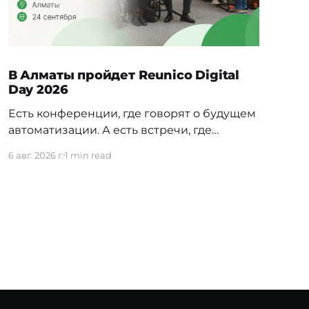
В Алматы пройдет Reunico Digital
Day 2026
Есть конференции, где говорят о будущем
автоматизации. А есть встречи, где
показывают, как это будущее уже строится
6 авг. 2026 г.
1 min read
внутри реальных компаний. 24 сентября в
Алматы пройдёт Reunico Digital Day 2026
— конференция о практических кейсах
процессной автоматизации, сложных
решениях, внутренних IT-командах и
технологиях, которые меняют работу
крупного бизнеса изнутри. На площадке
соберут