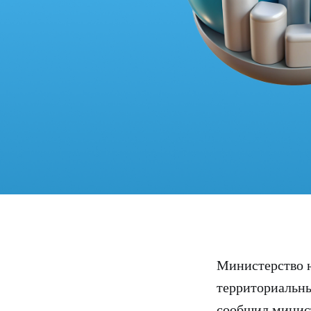
Министерство ю
территориальны
сообщил минис