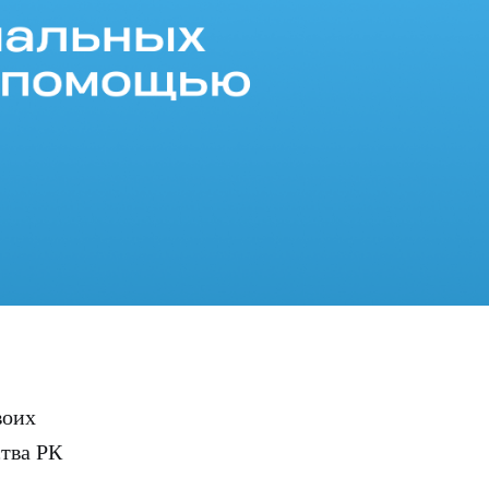
воих
ства РК