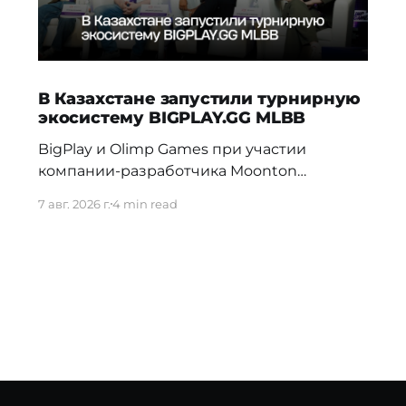
В Казахстане запустили турнирную
экосистему BIGPLAY.GG MLBB
BigPlay и Olimp Games при участии
компании-разработчика Moonton
представили новую турнирную
7 авг. 2026 г.
4 min read
экосистему BIGPLAY.GG MLBB. Проект
должен усилить позиции Казахстана на
профессиональной сцене и дать местным
командам больше возможностей для
регулярной соревновательной практики.
70% команд распадаются в первые три
недели Новая система BIGPLAY.GG
MLBB выстраивает путь от первых
любительских