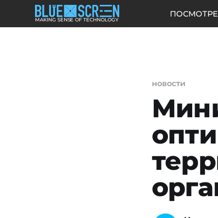
ПОСМОТРЕ
MAKING SENSE OF TECHNOLOGY
новости
Мини
опти
терр
орга