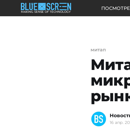
ПОСМОТРЕ
MAKING SENSE OF TECHNOLOGY
митап
Мита
мик
рын
Новост
16 апр. 20