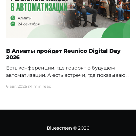
В Алматы пройдет Reunico Digital Day
2026
Есть конференции, где говорят о будущем
автоматизации. А есть встречи, где показывают,
как это будущее уже строится внутри реальных
6 авг. 2026 г.
1 min read
компаний. 24 сентября в Алматы пройдёт
Reunico Digital Day 2026 — конференция о
практических кейсах процессной
автоматизации, сложных решениях, внутренних
IT-командах и технологиях, которые меняют
работу крупного бизнеса изнутри. На площадке
Bluescreen
© 2026
соберут