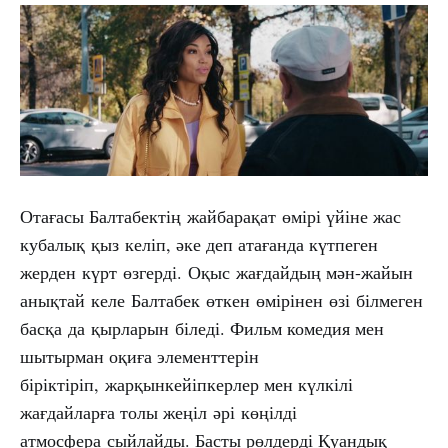
Отағасы Балтабектің жайбарақат өмірі үйіне жас
кубалық қыз келіп, әке деп атағанда күтпеген
жерден күрт өзгерді. Оқыс жағдайдың мән-жайын
анықтай келе Балтабек өткен өмірінен өзі білмеген
басқа да қырларын біледі. Фильм комедия мен
шытырман оқиға элементтерін
біріктіріп, жарқынкейіпкерлер мен күлкілі
жағдайларға толы жеңіл әрі көңілді
атмосфера сыйлайды. Басты рөлдерді Қуандық