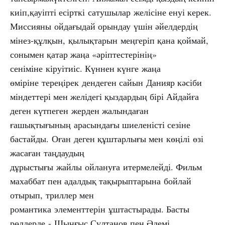
киіп,қауіпті есірткі сатушылар желісіне енуі керек.
Миссияны ойдағыдай орындау үшін әйелдердің
мінез-құлқын, қылықтарын меңгеріп қана қоймай,
сонымен қатар жаңа «әріптестерінің»
сеніміне кіруітиіс. Күннен күнге жаңа
өміріне тереңірек дендеген сайын Данияр кәсіби
міндеттері мен желідегі қыздардың бірі Айдайға
деген күтпеген жерден жалындаған
ғашықтығының арасындағы шиеленісті сезіне
бастайды. Оған деген құштарлығы мен көңілі өзі
жасаған таңдаудың
дұрыстығы жайлы ойлануға итермелейді. Фильм
махаббат пен адалдық тақырыптарына бойлай
отырып, триллер мен
романтика элементтерін ұштастырады. Басты
рөлдерде - Шыңғыс Сұлтанов пен Әдемі