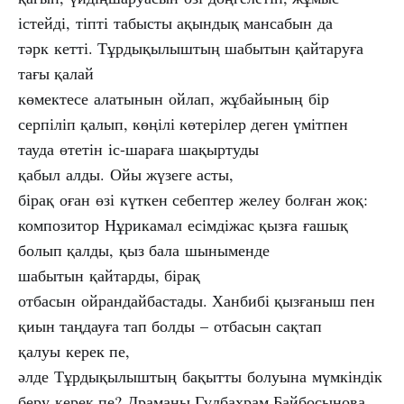
істейді, тіпті табысты ақындық мансабын да
тәрк кетті. Тұрдықылыштың шабытын қайтаруға
тағы қалай
көмектесе алатынын ойлап, жұбайының бір
серпіліп қалып, көңілі көтерілер деген үмітпен
тауда өтетін іс-шараға шақыртуды
қабыл алды. Ойы жүзеге асты,
бірақ оған өзі күткен себептер желеу болған жоқ:
композитор Нұрикамал есімдіжас қызға ғашық
болып қалды, қыз бала шыныменде
шабытын қайтарды, бірақ
отбасын ойрандайбастады. Ханбибі қызғаныш пен
қиын таңдауға тап болды – отбасын сақтап
қалуы керек пе,
әлде Тұрдықылыштың бақытты болуына мүмкіндік
беру керек пе? Драманы Гүлбахрам Байбосынова,