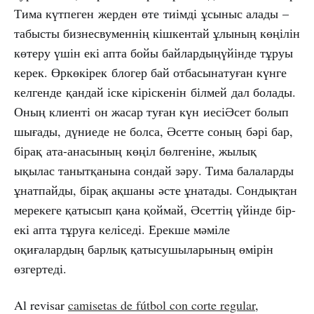
Тима күтпеген жерден өте тиімді ұсыныс алады –
табысты бизнесвуменнің кішкентай ұлының көңілін
көтеру үшін екі апта бойы байлардыңүйінде тұруы
керек. Өркөкірек блогер бай отбасынатуған күнге
келгенде қандай іске кіріскенін білмей дал болады.
Оның клиенті он жасар туған күн иесіӘсет болып
шығады, дүниеде не болса, Әсетте соның бәрі бар,
бірақ ата-анасының көңіл бөлгеніне, жылық
ықылас танытқанына сондай зәру. Тима балаларды
ұнатпайды, бірақ ақшаны әсте ұнатады. Сондықтан
мерекеге қатысып қана қоймай, Әсеттің үйінде бір-
екі апта тұруға келіседі. Ерекше мәміле
оқиғалардың барлық қатысушыларының өмірін
өзгертеді.
Al revisar
camisetas de fútbol con corte regular
,