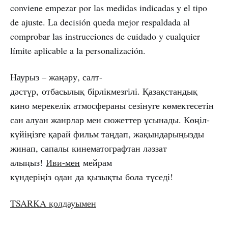
conviene empezar por las medidas indicadas y el tipo
de ajuste. La decisión queda mejor respaldada al
comprobar las instrucciones de cuidado y cualquier
límite aplicable a la personalización.
Наурыз – жаңару, салт-
дәстүр, отбасылық бірлікмезгілі. Қазақстандық
кино мерекелік атмосфераны сезінуге көмектесетін
сан алуан жанрлар мен сюжеттер ұсынады. Көңіл-
күйіңізге қарай фильм таңдап, жақындарыңызды
жинап, сапалы кинематографтан ләззат
алыңыз!
Иви
-мен
мейрам
күндеріңіз одан да қызықты бола түседі!
TSARKA қолдауымен