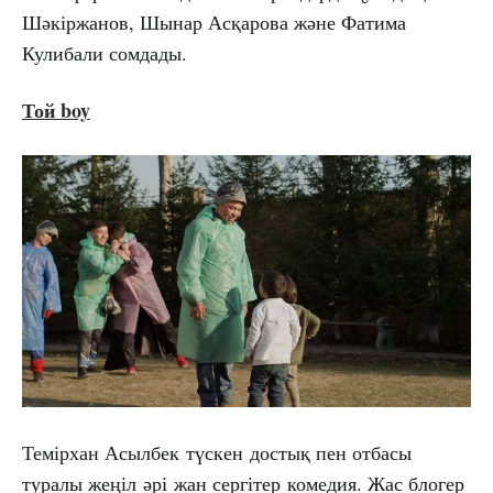
Шәкіржанов, Шынар Асқарова және Фатима
Кулибали сомдады.
Той boy
Темірхан Асылбек түскен достық пен отбасы
туралы жеңіл әрі жан сергітер комедия. Жас блогер