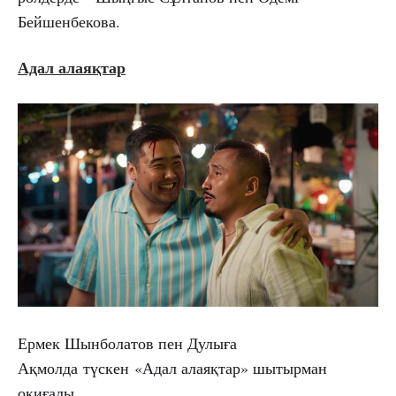
Бейшенбекова.
Адал алаяқтар
Ермек Шынболатов пен Дулыға
Ақмолда түскен «Адал алаяқтар» шытырман
оқиғалы