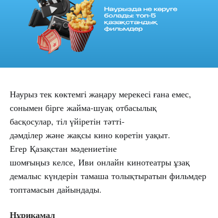
Наурыз тек көктемгі жаңару мерекесі ғана емес,
сонымен бірге жайма-шуақ отбасылық
басқосулар, тіл үйіретін тәтті-
дәмділер және жақсы кино көретін уақыт.
Егер Қазақстан мәдениетіне
шомғыңыз келсе, Иви онлайн кинотеатры ұзақ
демалыс күндерін тамаша толықтыратын фильмдер
топтамасын дайындады.
Нұрикамал