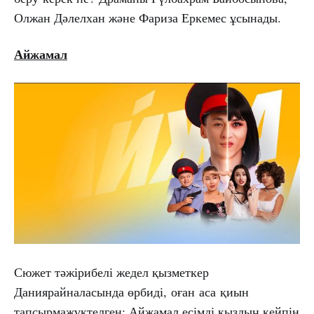
Олжан Дәлелхан және Фариза Еркемес ұсынады.
Айжамал
Сюжет тәжірибелі жедел қызметкер
Даниярайналасында өрбиді, оған аса қиын
тапсырмажүктелген: Айжамал есімді қыздың кейпін