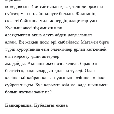
комедиясын Иви сайтынан қазақ тілінде орысша
субтитрмен онлайн көруге болады. Фильмнің
сюжеті бойынша миллионердің алаңғасар ұлы
Қуаныш әкесінің әмиянынан
алаяқтықпен ақша алуға әбден дағдыланып
алған. Ең жақын досы әрі сыбайласы Магамен бірге
түрік курортында өзін әлдекімдер ұрлап кеткендей
етіп көрсету үшін актерлер
жалдайды. Ақшаны әкесі өзі әкеледі, бірақ өзі
белгісіз қарақшылардың қолына түседі. Олар
кәсіпкерді қайран қалған ұлының көзінше көлікке
сүйреп тықты. Бұл қарымта әзіл ме, әлде шынымен
болып жатқан жайт па?
Қапкарашка. Кубадағы
оқиға