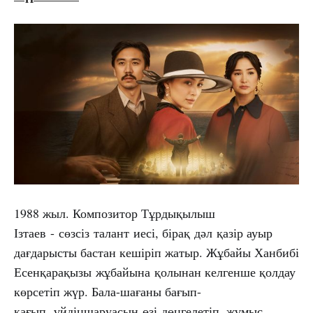
1988 жыл. Композитор Тұрдықылыш
Ізтаев - сөзсіз талант иесі, бірақ дәл қазір ауыр
дағдарысты бастан кешіріп жатыр. Жұбайы Ханбибі
Есенқарақызы жұбайына қолынан келгенше қолдау
көрсетіп жүр. Бала-шағаны бағып-
қағып, үйдіңшаруасын өзі дөңгелетіп, жұмыс