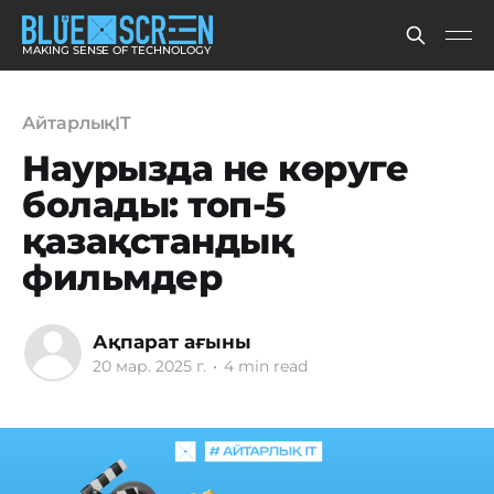
MAKING SENSE OF TECHNOLOGY
АйтарлықIT
Наурызда не көруге
болады: топ-5
қазақстандық
фильмдер
Ақпарат ағыны
20 мар. 2025 г.
•
4 min read