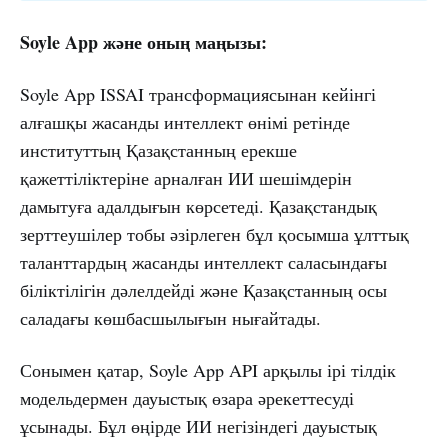
Soyle App және оның маңызы:
Soyle App ISSAI трансформациясынан кейінгі
алғашқы жасанды интеллект өнімі ретінде
институттың Қазақстанның ерекше
қажеттіліктеріне арналған ИИ шешімдерін
дамытуға адалдығын көрсетеді. Қазақстандық
зерттеушілер тобы әзірлеген бұл қосымша ұлттық
таланттардың жасанды интеллект саласындағы
біліктілігін дәлелдейді және Қазақстанның осы
саладағы көшбасшылығын нығайтады.
Сонымен қатар, Soyle App API арқылы ірі тілдік
модельдермен дауыстық өзара әрекеттесуді
ұсынады. Бұл өңірде ИИ негізіндегі дауыстық