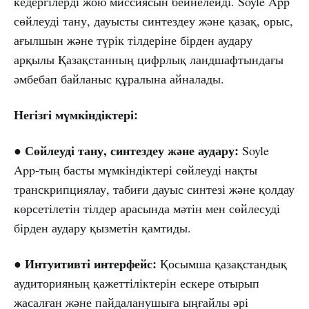
кедергілерді жою миссиясын бейнелейді. Soyle App
сөйлеуді тану, дауысты синтездеу және қазақ, орыс,
ағылшын және түрік тілдеріне бірден аудару
арқылы Қазақстанның цифрлық ландшафтындағы
әмбебап байланыс құралына айналады.
Негізгі мүмкіндіктері:
Сөйлеуді тану, синтездеу және аудару:
●
Soyle
App-тың басты мүмкіндіктері сөйлеуді нақты
транскрипциялау, табиғи дауыс синтезі және қолдау
көрсетілетін тілдер арасында мәтін мен сөйлесуді
бірден аудару қызметін қамтиды.
Интуитивті интерфейс:
●
Қосымша қазақстандық
аудиторияның қажеттіліктерін ескере отырып
жасалған және пайдаланушыға ыңғайлы әрі