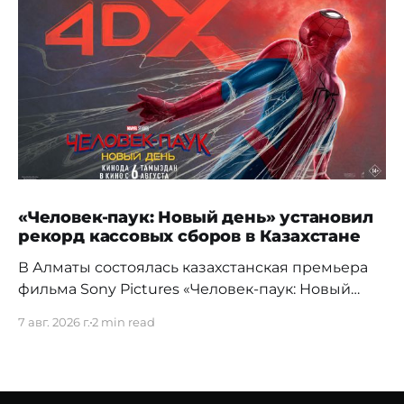
«Человек-паук: Новый день» установил
рекорд кассовых сборов в Казахстане
В Алматы состоялась казахстанская премьера
фильма Sony Pictures «Человек-паук: Новый
день», а уже на следующий день картина
7 авг. 2026 г.
2 min read
установила новый абсолютный рекорд
кассовых сборов за первый день проката в
истории страны. Премьерный показ прошел 5
августа в кинотеатре Chaplin Cinemas в ТРЦ