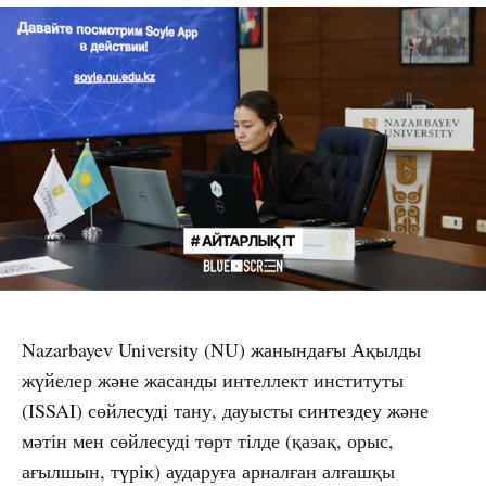
Nazarbayev University (NU) жанындағы Ақылды
жүйелер және жасанды интеллект институты
(ISSAI) сөйлесуді тану, дауысты синтездеу және
мәтін мен сөйлесуді төрт тілде (қазақ, орыс,
ағылшын, түрік) аударуға арналған алғашқы