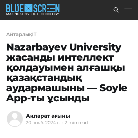
MAKING SENSE OF TECHNOLOGY
АйтарлықIT
Nazarbayev University
жасанды интеллект
қолдауымен алғашқы
қазақстандық
аудармашыны — Soyle
App-ты ұсынды
Ақпарат ағыны
20 нояб. 2024 г.
•
2 min read