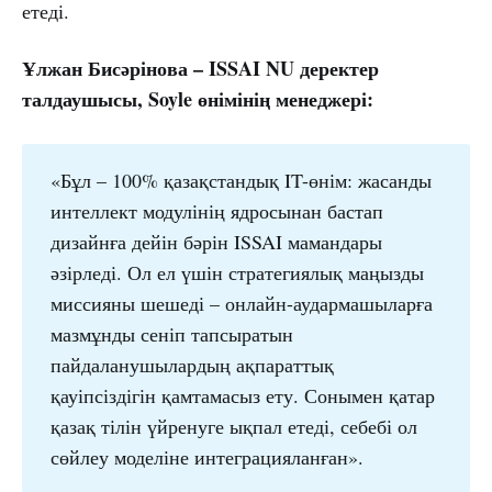
етеді.
Ұлжан Бисәрінова – ISSAI NU деректер
талдаушысы, Soyle өнімінің менеджері:
«Бұл – 100% қазақстандық IT-өнім: жасанды
интеллект модулінің ядросынан бастап
дизайнға дейін бәрін ISSAI мамандары
әзірледі. Ол ел үшін стратегиялық маңызды
миссияны шешеді – онлайн-аудармашыларға
мазмұнды сеніп тапсыратын
пайдаланушылардың ақпараттық
қауіпсіздігін қамтамасыз ету. Сонымен қатар
қазақ тілін үйренуге ықпал етеді, себебі ол
сөйлеу моделіне интеграцияланған».