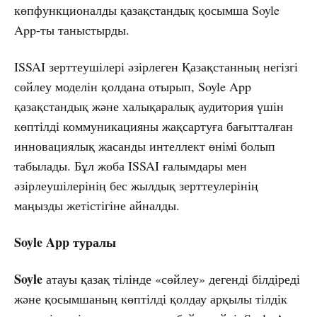
көпфункционалды қазақстандық қосымша Soyle
App-ты таныстырды.
ISSAI зерттеушілері әзірлеген Қазақстанның негізгі
сөйлеу моделін қолдана отырып, Soyle App
қазақстандық және халықаралық аудитория үшін
көптілді коммуникацияны жақсартуға бағытталған
инновациялық жасанды интеллект өнімі болып
табылады. Бұл жоба ISSAI ғалымдары мен
әзірлеушілерінің бес жылдық зерттеулерінің
маңызды жетістігіне айналды.
Soyle App туралы
Soyle
атауы қазақ тілінде «сөйлеу» дегенді білдіреді
және қосымшаның көптілді қолдау арқылы тілдік