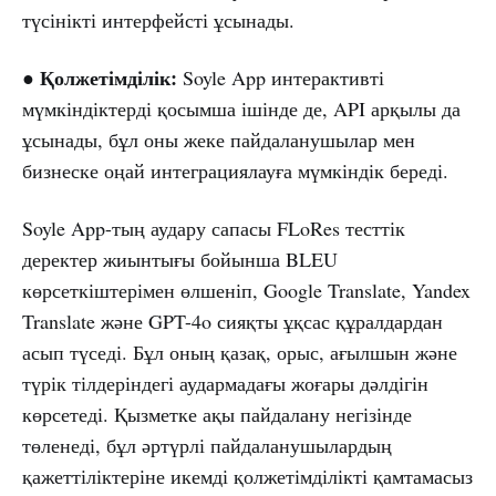
түсінікті интерфейсті ұсынады.
Қолжетімділік:
●
Soyle App интерактивті
мүмкіндіктерді қосымша ішінде де, API арқылы да
ұсынады, бұл оны жеке пайдаланушылар мен
бизнеске оңай интеграциялауға мүмкіндік береді.
Soyle App-тың аудару сапасы FLoRes тесттік
деректер жиынтығы бойынша BLEU
көрсеткіштерімен өлшеніп, Google Translate, Yandex
Translate және GPT-4o сияқты ұқсас құралдардан
асып түседі. Бұл оның қазақ, орыс, ағылшын және
түрік тілдеріндегі аудармадағы жоғары дәлдігін
көрсетеді. Қызметке ақы пайдалану негізінде
төленеді, бұл әртүрлі пайдаланушылардың
қажеттіліктеріне икемді қолжетімділікті қамтамасыз