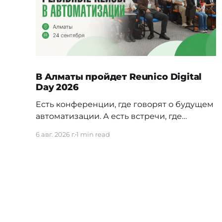
В Алматы пройдет Reunico Digital
Day 2026
Есть конференции, где говорят о будущем
автоматизации. А есть встречи, где
показывают, как это будущее уже строится
6 авг. 2026 г.
1 min read
внутри реальных компаний. 24 сентября в
Алматы пройдёт Reunico Digital Day 2026
— конференция о практических кейсах
процессной автоматизации, сложных
решениях, внутренних IT-командах и
технологиях, которые меняют работу
крупного бизнеса изнутри. На площадке