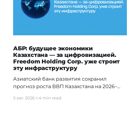
АБР: будущее экономики
Казахстана — за цифровизацией.
Freedom Holding Corp. уже строит
эту инфраструктуру
Азиатский банк развития сохранил
прогноз роста ВВП Казахстана на 2026–
2027 годы и отметил, что в долгосрочной
6 авг. 2026 г.
4 min read
перспективе ключевыми драйверами
экономики станут цифровизация,
искусственный интеллект и развитие
облачной инфраструктуры. Эти тренды
уже нашли отражение в стратегии
Freedom Holding Corp., которая