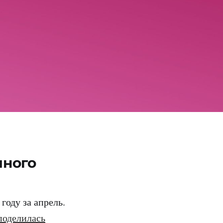
иного
году за апрель.
оделилась