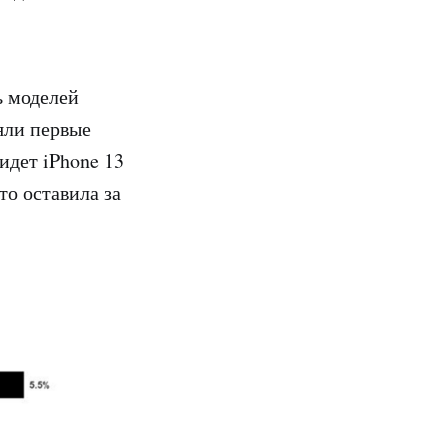
ь моделей
яли первые
идет iPhone 13
то оставила за