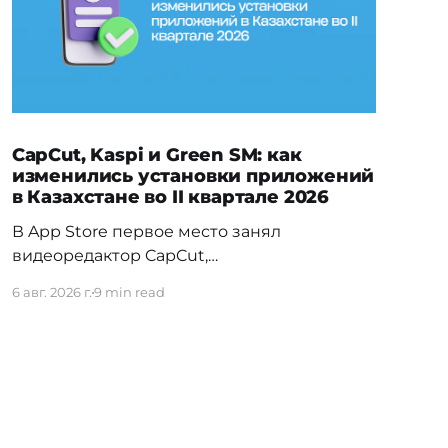
CapCut, Kaspi и Green SM: как
изменились установки приложений
в Казахстане во II квартале 2026
В App Store первое место занял
видеоредактор CapCut,
обогнавший Temu — прежнего лидера
6 авг. 2026 г.
9 min read
первого квартала. На Android заметно
изменилась расстановка в
финтехе: Kaspi.kz обошёл прежнего
лидера Freedom SuperApp. Вьетнамское
электротакси Green SM сразу вошло в топ
своей категории, а в топ-5 навигационных
приложений впервые попал сервис для