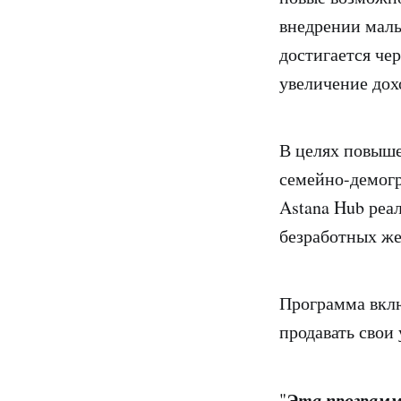
внедрении малы
достигается че
увеличение дох
В целях повыш
семейно-демог
Astana Hub реа
безработных же
Программа вкл
продавать свои
Эта программ
"