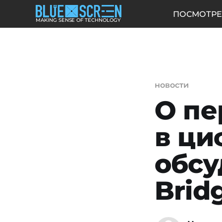
ПОСМОТРЕ
MAKING SENSE OF TECHNOLOGY
новости
О пе
в ци
обсу
Brid