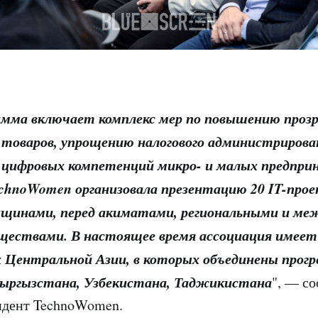
амма включает комплекс мер по повышению проз
товаров, упрощению налогового администрирова
цифровых компетенций микро- и малых предпри
echnoWomen организовала презентацию 20 IT-прое
щинами, перед акиматами, региональными и м
ществами. В настоящее время ассоциация имее
х Центральной Азии, в которых объединены прогр
ыргызстана, Узбекистана, Таджикистана
", — с
идент TechnoWomen.