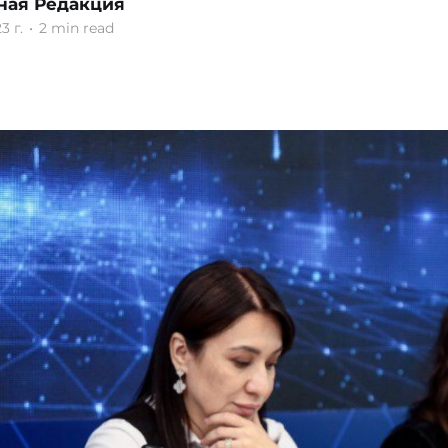
ная Редакция
3 г.
•
2 min read