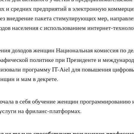
х и средних предприятий в электронную коммерци
рез внедрение пакета стимулирующих мер, направл
одов населения с использованием интернет-техноло
ения доходов женщин Национальная комиссия по д
рафической политике при Президенте и междунаро
лизовали программу IT-Aiel для повышения цифров
нщин и мам в декрете.
ючала в себя обучение женщин программированию 
 услуги на фриланс-платформах.
а не только способствует повышению профессио