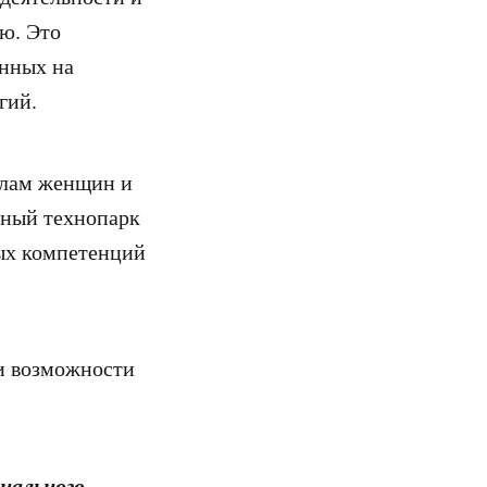
ю. Это
енных на
гий.
елам женщин и
дный технопарк
ых компетенций
и возможности
нального