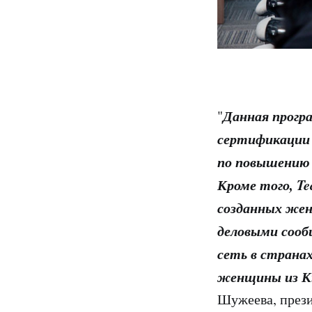
Данная прогр
"
сертификации 
по повышению 
Кроме того, T
созданных жен
деловыми сооб
сеть в страна
женщины из К
Шужеева, през