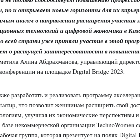
 но и открывает новые горизонты для их карьерн
чимым шагом в направлении расширения участия
ционных технологий и цифровой экономики в Каз
о всей страны уже приняли участие в этой прог
ет о растущей заинтересованности в повышени
тметила Алина Абдрахманова, управляющий директо
-конференции на площадке Digital Bridge 2023.
кже разработать и реализовать программу акселера
artup, что позволит женщинам расширить свой дос
логиям, улучшая их экономические перспективы и
а базе некоммерческой организации TechnoWomen с
бочая группа, которая презентует на полях Digital 