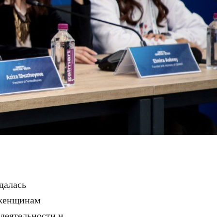
далась
 женщинам
деятельности и