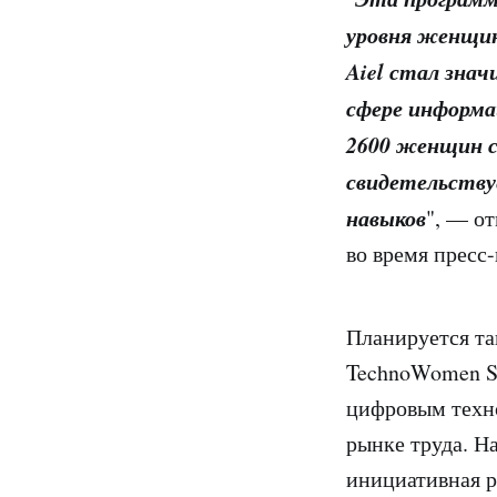
уровня женщин,
Aiel стал зна
сфере информа
2600 женщин с
свидетельству
навыков
", — о
во время пресс
Планируется та
TechnoWomen St
цифровым техно
рынке труда. Н
инициативная ра