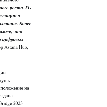
ого роста. IT-
 женщин в
ахстане. Более
рамме, что
и цифровых
р Astana Hub,
ции
туп к
 положение на
оздана
Bridge 2023