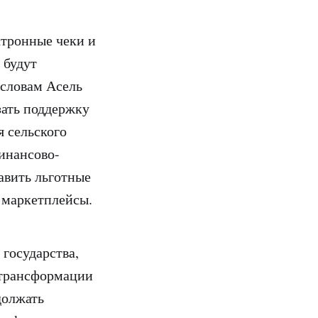
ктронные чеки и
 будут
 словам Асель
зать поддержку
я сельского
инансово-
авить льготные
 маркетплейсы.
государства,
 трансформации
должать