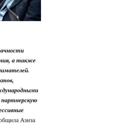
рачности
ния, а также
нимателей.
ктов,
еждународными
т партнерскую
ессивные
ообщила Азиза