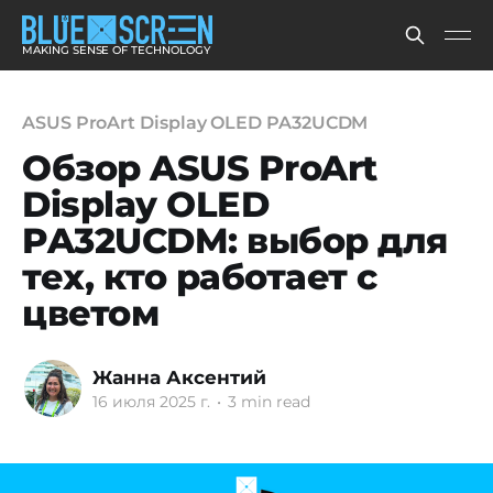
MAKING SENSE OF TECHNOLOGY
ASUS ProArt Display OLED PA32UCDM
Обзор ASUS ProArt
Display OLED
PA32UCDM: выбор для
тех, кто работает с
цветом
Жанна Аксентий
16 июля 2025 г.
•
3 min read