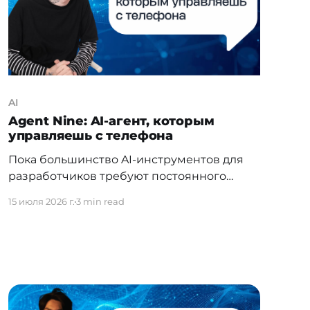
AI
Agent Nine: AI-агент, которым
управляешь с телефона
Пока большинство AI-инструментов для
разработчиков требуют постоянного
присутствия за компьютером, Егор
15 июля 2026 г.
3 min read
Горский из
Астаны разрабатывает продукт иначе:
агент установлен на твоей машине, а
задачи ему можно ставить откуда угодно —
с телефона, планшета, любого устройства.
17 июля Agent Nine выходит в публичный
доступ. Мы поговорили с основателем о