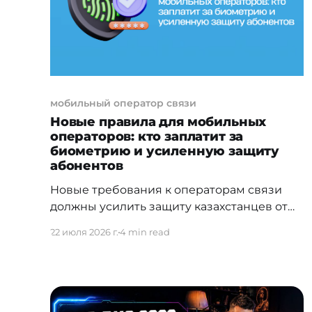
технологический стартап,
мобильный оператор связи
Новые правила для мобильных
операторов: кто заплатит за
биометрию и усиленную защиту
абонентов
Новые требования к операторам связи
должны усилить защиту казахстанцев от
мошенничества, незаконного
22 июля 2026 г.
4 min read
оформления SIM-карт и случайного
подключения платных сервисов.
Компаниям предстоит развивать
биометрическую идентификацию,
обмениваться данными с Антифрод-