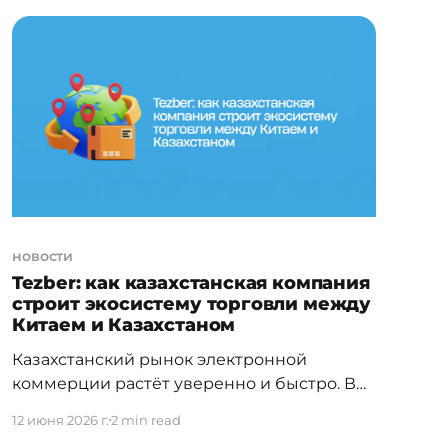
между ними. Дархан Ахметов, founding
engineer в американском AI-стартапе Nace
AI с инвестициями от General Catalyst,
решил закрыть этот пробел в
новости
Tezber: как казахстанская компания
строит экосистему торговли между
Китаем и Казахстаном
Казахстанский рынок электронной
коммерции растёт уверенно и быстро. В
первом полугодии 2025 года объём
12 июня 2026 г.
2 min read
розничной e-commerce достиг 1,7 трлн