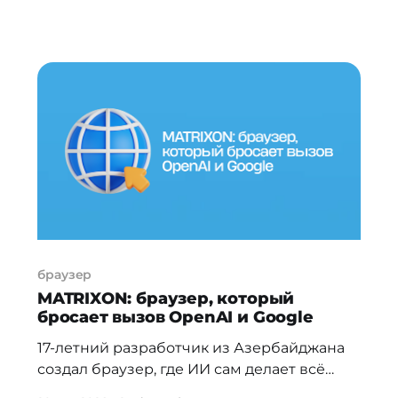
Николь Ива Зуймач, Chief People and
Communications Jet Finance, PR-директор
с более чем 12-летним опытом в
международных компаниях. Делимся её
главными тезисами. PR без руководителя
имеет потолок По словам Николь, пиар-
стратегия всегда строится от
браузер
MATRIXON: браузер, который
бросает вызов OpenAI и Google
17-летний разработчик из Азербайджана
создал браузер, где ИИ сам делает всё
за вас. Пока крупные технологические