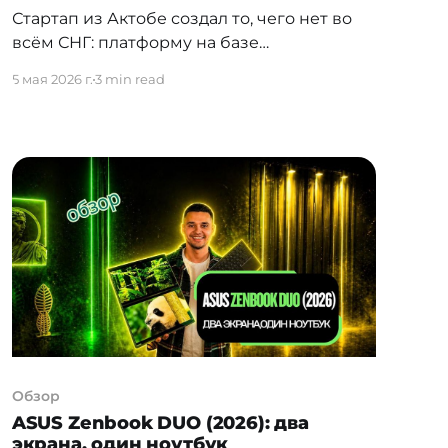
Стартап из Актобе создал то, чего нет во
всём СНГ: платформу на базе
искусственного интеллекта, которая
5 мая 2026 г.
3 min read
анализирует мазок крови и выявляет
лейкемию менее чем за 2 минуты.
Стандартный путь к диагнозу — от 14 до 21
дня. Umit AI уже развёрнут в нескольких
казахстанских поликлиниках, в команде
три PhD и практикующий
Обзор
ASUS Zenbook DUO (2026): два
экрана, один ноутбук