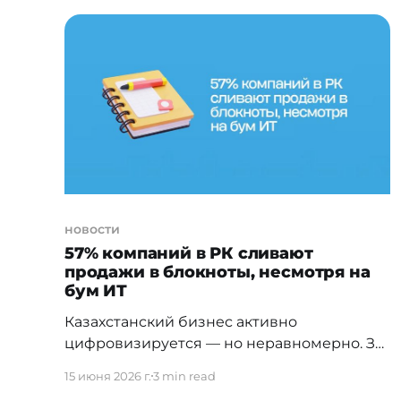
экрана и сценарии, которые обычному
ноутбуку просто недоступны. ROG в этом
году исполняется 20 лет — два
десятилетия геймерских
новости
57% компаний в РК сливают
продажи в блокноты, несмотря на
бум ИТ
Казахстанский бизнес активно
цифровизируется — но неравномерно. За
пять лет проникновение CRM-систем
15 июня 2026 г.
3 min read
выросло более чем вдвое: с 20% в 2021