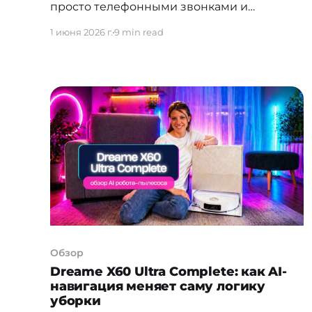
просто телефонными звонками и
мобильным интернетом. Сегодня это
1 июня 2026 г.
9 min read
инфраструктура всей экономики:
цифровизации госуслуг, финтеха,
облачных платформ и искусственного
интеллекта. За этим переходом стояли
конкретные люди — управленцы,
чиновники и рыночные игроки, каждый из
которых внёс свой вклад в то, чем отрасль
является сегодня. Одни — строили
базовую инфраструктуру,
Обзор
Dreame X60 Ultra Complete: как AI-
навигация меняет саму логику
уборки