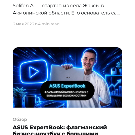
Solifon AI — стартап из села Жаксы в
Акмолинской области. Его основатель сам
пишет код и сам обучает модели. Главный
6 мая 2026 г.
4 min read
проект — «Ананың жүрегі»: система, где
ИИ помогает детям с задержкой речи, а
живые специалисты подключаются там,
где нужен человек. Мы поговорили с
основателем о том, как это работает — и
почему такие
Обзор
ASUS ExpertBook: флагманский
бизнес-ноутбук с большими