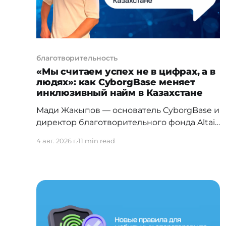
благотворительность
«Мы считаем успех не в цифрах, а в
людях»: как CyborgBase меняет
инклюзивный найм в Казахстане
Мади Жакыпов — основатель CyborgBase и
директор благотворительного фонда Altair
имени Хаби Жакыпова — о жёлтых
4 авг. 2026 г.
11 min read
дорожках в Корее, о протезах, которые
возвращают людям жизнь, об
искусственном интеллекте, который
делает наём человечнее, и о том, почему
первых пользователей передовых
технологий он называет киборгами. Мади,
CyborgBase сегодня — это уже не просто