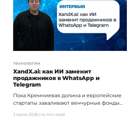
возможно — и с чего начать тем, кто хочет
в IT, но не знает куда
технологии
XandX.ai: как ИИ заменит
продажников в WhatsApp и
Telegram
Пока Кремниевая долина и европейские
стартапы заваливают венчурные фонды
презентациями очередных AI SDR для
3 июля 2026 г.
4 min read
email-рассылок, в СНГ назревает тихая
революция в B2B-коммерции.
Казахстанский предприниматель