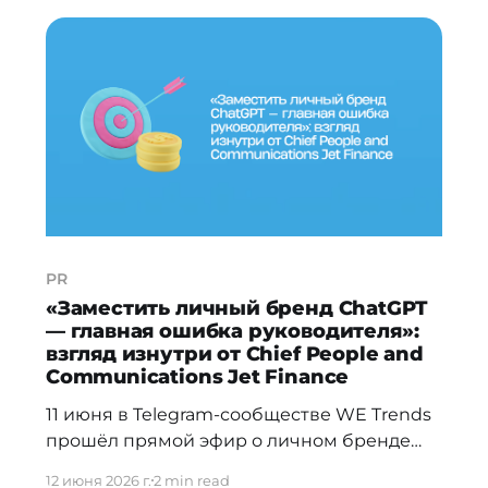
Султанбек Токсабаев создал продукт,
который бьет точно в цель локального
менталитета ведения бизнеса — туда, где
реально принимаются решения и
закрываются сделки: в WhatsApp и
Telegram. Расскажи,
PR
«Заместить личный бренд ChatGPT
— главная ошибка руководителя»:
взгляд изнутри от Chief People and
Communications Jet Finance
11 июня в Telegram-сообществе WE Trends
прошёл прямой эфир о личном бренде
руководителя. Один из спикеров —
12 июня 2026 г.
2 min read