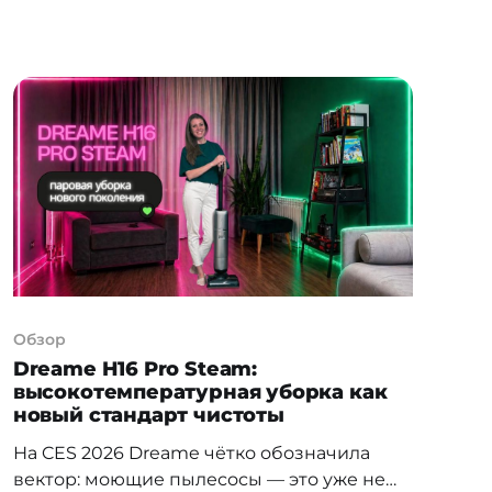
тенге — плюс 19% год к году. Доля
электронной торговли в структуре
розничного рынка к началу 2026 года
достигла 17% — рынок уверенно движется
к среднемировому уровню. При этом
покупают чаще, но
Обзор
Dreame H16 Pro Steam:
высокотемпературная уборка как
новый стандарт чистоты
На CES 2026 Dreame чётко обозначила
вектор: моющие пылесосы — это уже не