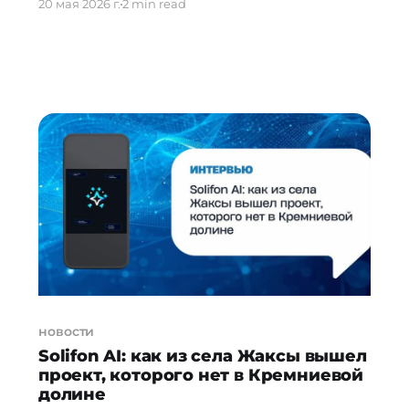
20 мая 2026 г.
2 min read
компании соревнуются за место в облаке,
17-летний Марат Сафиев из Азербайджана
за полтора месяца в одиночку собрал
браузер, где искусственный интеллект
работает прямо на вашем компьютере — и
делает это без единого лишнего клика.
Идея
новости
Solifon AI: как из села Жаксы вышел
проект, которого нет в Кремниевой
долине