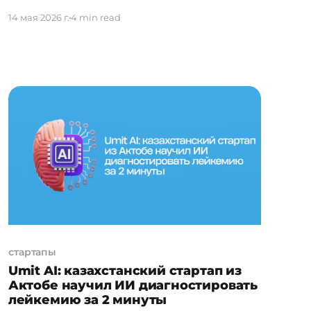
просто гибридная техника для
14 мая 2026 г.
4 min read
повседневного быта, а инструменты,
которые решают задачи гигиены
поверхностей на уровне, недоступном
традиционным методам. Если посмотреть
на эволюцию линейки моющих пылесосов
Dreame — прогресс очевидный. Каждое
поколение добавляло что-то
принципиальное: сначала появилась
горячая вода, потом
стартапы
Umit AI: казахстанский стартап из
Актобе научил ИИ диагностировать
лейкемию за 2 минуты