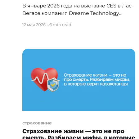
В январе 2026 года на выставке CES в Лас-
Вегасе компания Dreame Technology
представила новое поколение роботов-
12 мая 2026 г.
5 min read
пылесосов — серию X60 Ultra. Флагман
X60 Ultra Complete и X60 Master стали
самыми тонкими роботами-пылесосами в
индустрии: всего 7,95 см в высоту. За этим
стоит реальный рыночный рост: по
данным IDC, в 2025 году
страхование
Страхование жизни — это не про
смерть. Разбираем мифы, в которые