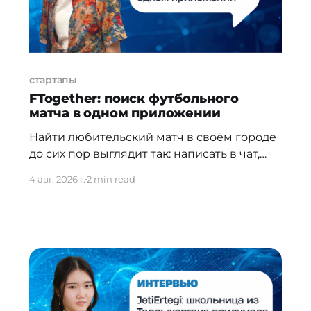
стартапы
FTogether: поиск футбольного
матча в одном приложении
Найти любительский матч в своём городе
до сих пор выглядит так: написать в чат,
подождать ответа, уточнить место, снова
4 авг. 2026 г.
2 min read
подождать. Мариям Калмурзаева решила,
что так быть не должно. FTogether —
казахстанский стартап, который хочет
сделать поиск футбольного матча таким
же простым, как вызов такси. Пока MVP,
первый матч организовали вручную — но