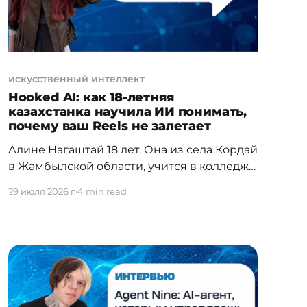
искусственный интеллект
Hooked AI: как 18-летняя
казахстанка научила ИИ понимать,
почему ваш Reels не залетает
Алине Нагаштай 18 лет. Она из села Кордай
в Жамбылской области, учится в колледже
при Astana IT University и уже запустила
29 июля 2026 г.
4 min read
второй стартап. Первый — EduCode,
система проверки кода для студентов —
вырос из наблюдения, что преподаватели
тратят полпары на проверку домашних
заданий. Второй — Hooked AI — из
удалённых в порыве разочарования
роликов