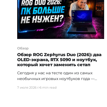
центром Национального банка,
перестраивать процедуру подключения
дополнительных услуг и адаптировать
внутренние системы к новым правилам.
Для абонентов эти изменения означают
дополнительную защиту и
Обзор
Обзор ROG Zephyrus Duo (2026): два
OLED-экрана, RTX 5090 и ноутбук,
который хочет заменить сетап
Сегодня у нас на тесте один из самых
необычных игровых ноутбуков года —
ROG Zephyrus Duo 2026. Это модель GX651,
7 июля 2026 г.
6 min read
флагманская история в линейке ROG
Zephyrus: тонкий корпус, топовое железо,
два полноценных 16-дюймовых OLED-