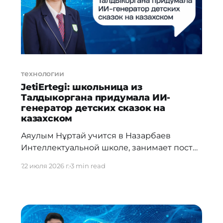
технологии
JetiErtegi: школьница из
Талдыкоргана придумала ИИ-
генератор детских сказок на
казахском
Аяулым Нұртай учится в Назарбаев
Интеллектуальной школе, занимает пост
министра цифрового развития в
22 июля 2026 г.
3 min read
ученическом самоуправлении и
параллельно развивает ИИ-стартап,
выигрывает международные гранты и
моделирует траектории астероидов. Ей 15
лет. Мы поговорили о том, как это вообще